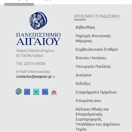
ΧΡΗΣΙΜΟΙ ΣΥΝΔΕΣΜΟΙ
Βιβλιοθήκη
Παροχές Φοιτητικής
Μέριμνας
Συμβουλευτικοί Σταθμοί
Λόφος Πανεπιστημίου
81100 Μυτιλήνη
Έντυπα / Αιτήσεις
Τηλ. 22510 36000
Υπουργείο Παιδείας
e-mail επικοινωνίας:
Διαύγεια
(link sends e-mail)
contactus@aegean.gr
Εύδοξος
Συγγράμματα Τμημάτων
Η Ευρώπη σου
Κώδικας Ηθικής και
Επαγγελματικής
Συμπεριφοράς
Υπαλλήλων του Δημόσιου
Τομέα