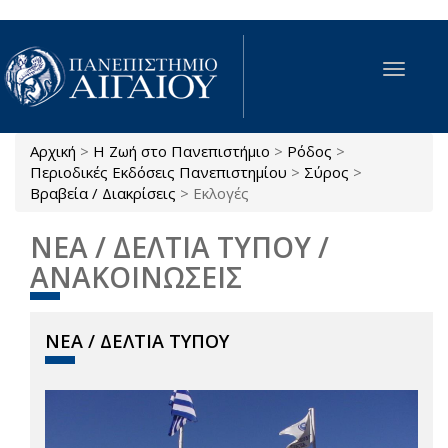
Παράκαμψη προς το κυρίως περιεχόμενο
Toggle
navigat
Αρχική
>
Η Ζωή στο Πανεπιστήμιο
>
Ρόδος
>
Είστε εδώ
Περιοδικές Εκδόσεις Πανεπιστημίου
>
Σύρος
>
Βραβεία / Διακρίσεις
>
Εκλογές
ΝΕΑ / ΔΕΛΤΙΑ ΤΥΠΟΥ /
ΑΝΑΚΟΙΝΩΣΕΙΣ
ΝΕΑ / ΔΕΛΤΙΑ ΤΥΠΟΥ