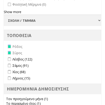
undefined
Φοιτητική Μέριμνα (0)
Show more
ΤΟΠΟΘΕΣΙΑ
Remove Ρόδος filter
Ρόδος
Remove Σύρος filter
Σύρος
Apply Λέσβος filter
Apply Λέσβος filter
Λέσβος (122)
Apply Σάμος filter
Apply Σάμος filter
Σάμος (91)
Apply Χίος filter
Apply Χίος filter
Χίος (68)
Apply Λήμνος filter
Apply Λήμνος filter
Λήμνος (15)
ΗΜΕΡΟΜΗΝΙΑ ΔΗΜΟΣΙΕΥΣΗΣ
Τον προηγούμενο μήνα (1)
Apply Τον προηγούμενο μήνα
Το περασμένο έτος (1)
Apply Το περασμένο έτος filter
filter