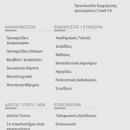
Πρωτόκολλα διαχείρισης
κρούσματος Covid-19
ΑΝΑΚΟΙΝΩΣΕΙΣ
ΕΚΔΗΛΩΣΕΙΣ / ΣΥΝΕΔΡΙΑ
Προκηρύξεις
Ακαδημαϊκές Τελετές
Διαγωνισμών
Διαλέξεις
Προκηρύξεις Θέσεων
Εκθέσεις
Βραβεία / Διακρίσεις
Εκπαιδευτικά σεμινάρια
Διοικητικά Θέματα
Ημερίδες
Μεταπτυχιακά
Πολιτιστικές Εκδηλώσεις
Φοιτητική Μέριμνα
Συνέδρια
ΔΕΛΤΙΑ ΤΥΠΟΥ / ΝΕΑ
ΕΠΙΚΟΙΝΩΝΙΑ
Δελτία Τύπου
Τηλεφωνικός Κατάλογος
Το πανεπιστήμιο στην
Επικοινωνία
επικαιρότητα