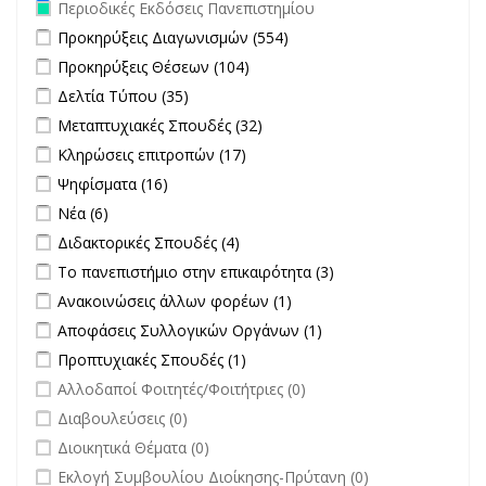
Remove Περιοδικές Εκδόσεις Πανεπιστημίου filter
Περιοδικές Εκδόσεις Πανεπιστημίου
Apply Προκηρύξεις Διαγωνισμών filter
Apply Προκηρύξεις
Προκηρύξεις Διαγωνισμών (554)
Διαγωνισμών filter
Apply Προκηρύξεις Θέσεων filter
Apply Προκηρύξεις Θέσεων
Προκηρύξεις Θέσεων (104)
filter
Apply Δελτία Τύπου filter
Apply Δελτία Τύπου filter
Δελτία Τύπου (35)
Apply Μεταπτυχιακές Σπουδές filter
Apply Μεταπτυχιακές
Μεταπτυχιακές Σπουδές (32)
Σπουδές filter
Apply Κληρώσεις επιτροπών filter
Apply Κληρώσεις επιτροπών
Κληρώσεις επιτροπών (17)
filter
Apply Ψηφίσματα filter
Apply Ψηφίσματα filter
Ψηφίσματα (16)
Apply Νέα filter
Apply Νέα filter
Νέα (6)
Apply Διδακτορικές Σπουδές filter
Apply Διδακτορικές Σπουδές
Διδακτορικές Σπουδές (4)
filter
Apply Το πανεπιστήμιο στην επικαιρότητα filter
Apply Το
Το πανεπιστήμιο στην επικαιρότητα (3)
πανεπιστήμιο στην
Apply Ανακοινώσεις άλλων φορέων filter
Apply Ανακοινώσεις
Ανακοινώσεις άλλων φορέων (1)
επικαιρότητα filter
άλλων φορέων filter
Apply Αποφάσεις Συλλογικών Οργάνων filter
Apply Αποφάσεις
Αποφάσεις Συλλογικών Οργάνων (1)
Συλλογικών
Apply Προπτυχιακές Σπουδές filter
Apply Προπτυχιακές Σπουδές
Προπτυχιακές Σπουδές (1)
Οργάνων filter
filter
undefined
Αλλοδαποί Φοιτητές/Φοιτήτριες (0)
undefined
Διαβουλεύσεις (0)
undefined
Διοικητικά Θέματα (0)
undefined
Εκλογή Συμβουλίου Διοίκησης-Πρύτανη (0)