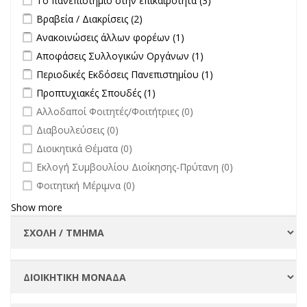
Το πανεπιστήμιο στην επικαιρότητα (3)
πανεπιστήμιο στην
Apply Βραβεία / Διακρίσεις filter
Apply Βραβεία / Διακρίσεις filter
Βραβεία / Διακρίσεις (2)
επικαιρότητα filter
Apply Ανακοινώσεις άλλων φορέων filter
Apply Ανακοινώσεις
Ανακοινώσεις άλλων φορέων (1)
άλλων φορέων filter
Apply Αποφάσεις Συλλογικών Οργάνων filter
Apply Αποφάσεις
Αποφάσεις Συλλογικών Οργάνων (1)
Συλλογικών
Apply Περιοδικές Εκδόσεις Πανεπιστημίου filter
Apply Περιοδικές
Περιοδικές Εκδόσεις Πανεπιστημίου (1)
Οργάνων filter
Εκδόσεις
Apply Προπτυχιακές Σπουδές filter
Apply Προπτυχιακές Σπουδές
Προπτυχιακές Σπουδές (1)
Πανεπιστημίου
filter
undefined
Αλλοδαποί Φοιτητές/Φοιτήτριες (0)
filter
undefined
Διαβουλεύσεις (0)
undefined
Διοικητικά Θέματα (0)
undefined
Εκλογή Συμβουλίου Διοίκησης-Πρύτανη (0)
undefined
Φοιτητική Μέριμνα (0)
Show more