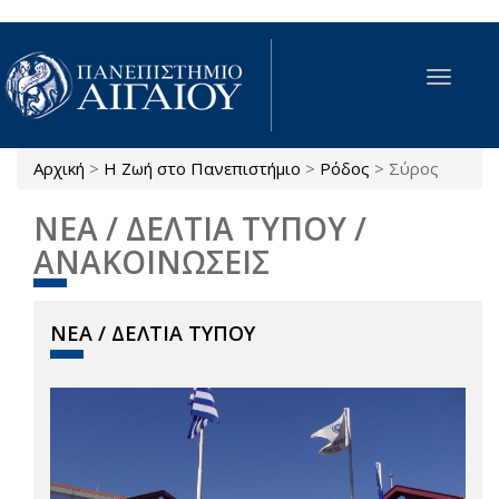
Παράκαμψη προς το κυρίως περιεχόμενο
Toggle
navigat
Αρχική
>
Η Ζωή στο Πανεπιστήμιο
>
Ρόδος
>
Σύρος
Είστε εδώ
ΝΕΑ / ΔΕΛΤΙΑ ΤΥΠΟΥ /
ΑΝΑΚΟΙΝΩΣΕΙΣ
ΝΕΑ / ΔΕΛΤΙΑ ΤΥΠΟΥ