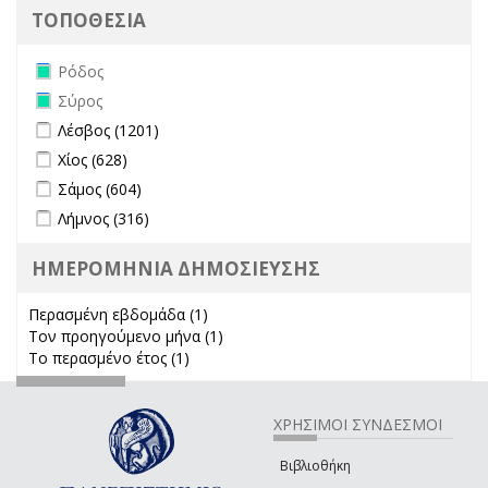
ΤΟΠΟΘΕΣΙΑ
Remove Ρόδος filter
Ρόδος
Remove Σύρος filter
Σύρος
Apply Λέσβος filter
Apply Λέσβος filter
Λέσβος (1201)
Apply Χίος filter
Apply Χίος filter
Χίος (628)
Apply Σάμος filter
Apply Σάμος filter
Σάμος (604)
Apply Λήμνος filter
Apply Λήμνος filter
Λήμνος (316)
ΗΜΕΡΟΜΗΝΙΑ ΔΗΜΟΣΙΕΥΣΗΣ
Περασμένη εβδομάδα (1)
Apply Περασμένη εβδομάδα filter
Τον προηγούμενο μήνα (1)
Apply Τον προηγούμενο μήνα
Το περασμένο έτος (1)
Apply Το περασμένο έτος filter
filter
ΧΡΗΣΙΜΟΙ ΣΥΝΔΕΣΜΟΙ
Βιβλιοθήκη