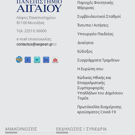
Παροχές Φοιτητικής
Μέριμνας
Συμβουλευτικοί Σταθμοί
Λόφος Πανεπιστημίου
81100 Μυτιλήνη
Έντυπα / Αιτήσεις
Τηλ. 22510 36000
Υπουργείο Παιδείας
e-mail επικοινωνίας:
Διαύγεια
(link sends e-mail)
contactus@aegean.gr
Εύδοξος
Συγγράμματα Τμημάτων
Η Ευρώπη σου
Κώδικας Ηθικής και
Επαγγελματικής
Συμπεριφοράς
Υπαλλήλων του Δημόσιου
Τομέα
Πρωτόκολλα διαχείρισης
κρούσματος Covid-19
ΑΝΑΚΟΙΝΩΣΕΙΣ
ΕΚΔΗΛΩΣΕΙΣ / ΣΥΝΕΔΡΙΑ