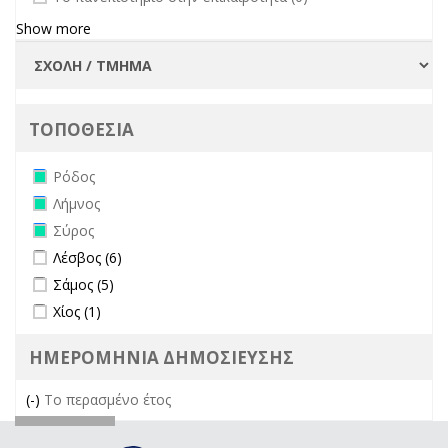
Show more
ΤΟΠΟΘΕΣΙΑ
Remove Ρόδος filter
Ρόδος
Remove Λήμνος filter
Λήμνος
Remove Σύρος filter
Σύρος
Apply Λέσβος filter
Apply Λέσβος filter
Λέσβος (6)
Apply Σάμος filter
Apply Σάμος filter
Σάμος (5)
Apply Χίος filter
Apply Χίος filter
Χίος (1)
ΗΜΕΡΟΜΗΝΙΑ ΔΗΜΟΣΙΕΥΣΗΣ
(-)
Remove Το περασμένο έτος filter
Το περασμένο έτος