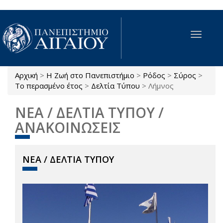
Παράκαμψη προς το κυρίως περιεχόμενο
Toggle
navigat
Αρχική
>
Η Ζωή στο Πανεπιστήμιο
>
Ρόδος
>
Σύρος
>
Είστε εδώ
Το περασμένο έτος
>
Δελτία Τύπου
>
Λήμνος
ΝΕΑ / ΔΕΛΤΙΑ ΤΥΠΟΥ /
ΑΝΑΚΟΙΝΩΣΕΙΣ
ΝΕΑ / ΔΕΛΤΙΑ ΤΥΠΟΥ