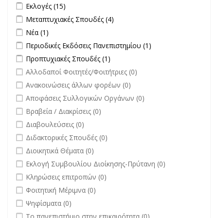
Διαγωνισμών filter
Apply Εκλογές filter
Apply Εκλογές filter
Εκλογές (15)
Apply Μεταπτυχιακές Σπουδές filter
Apply Μεταπτυχιακές Σπουδές
Μεταπτυχιακές Σπουδές (4)
filter
Apply Νέα filter
Apply Νέα filter
Νέα (1)
Apply Περιοδικές Εκδόσεις Πανεπιστημίου filter
Apply Περιοδικές
Περιοδικές Εκδόσεις Πανεπιστημίου (1)
Εκδόσεις
Apply Προπτυχιακές Σπουδές filter
Apply Προπτυχιακές Σπουδές
Προπτυχιακές Σπουδές (1)
Πανεπιστημίου
filter
undefined
Αλλοδαποί Φοιτητές/Φοιτήτριες (0)
filter
undefined
Ανακοινώσεις άλλων φορέων (0)
undefined
Αποφάσεις Συλλογικών Οργάνων (0)
undefined
Βραβεία / Διακρίσεις (0)
undefined
Διαβουλεύσεις (0)
undefined
Διδακτορικές Σπουδές (0)
undefined
Διοικητικά Θέματα (0)
undefined
Εκλογή Συμβουλίου Διοίκησης-Πρύτανη (0)
undefined
Κληρώσεις επιτροπών (0)
undefined
Φοιτητική Μέριμνα (0)
undefined
Ψηφίσματα (0)
undefined
Το πανεπιστήμιο στην επικαιρότητα (0)