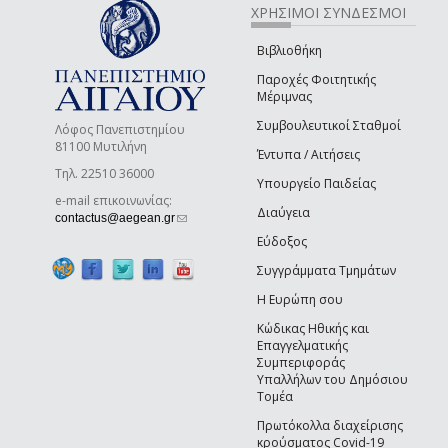
ΧΡΗΣΙΜΟΙ ΣΥΝΔΕΣΜΟΙ
Βιβλιοθήκη
Παροχές Φοιτητικής
Μέριμνας
Συμβουλευτικοί Σταθμοί
Λόφος Πανεπιστημίου
81100 Μυτιλήνη
Έντυπα / Αιτήσεις
Τηλ. 22510 36000
Υπουργείο Παιδείας
e-mail επικοινωνίας:
Διαύγεια
(link sends e-mail)
contactus@aegean.gr
Εύδοξος
Συγγράμματα Τμημάτων
Η Ευρώπη σου
Κώδικας Ηθικής και
Επαγγελματικής
Συμπεριφοράς
Υπαλλήλων του Δημόσιου
Τομέα
Πρωτόκολλα διαχείρισης
κρούσματος Covid-19