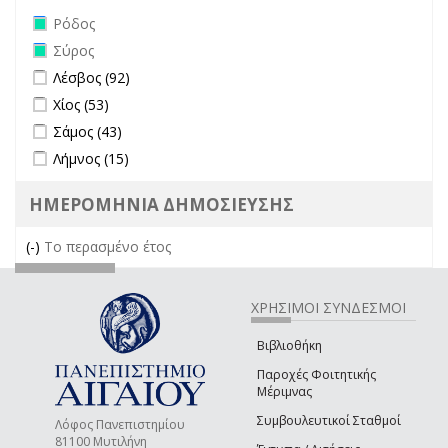
Remove Ρόδος filter
Ρόδος
Remove Σύρος filter
Σύρος
Apply Λέσβος filter
Apply Λέσβος filter
Λέσβος (92)
Apply Χίος filter
Apply Χίος filter
Χίος (53)
Apply Σάμος filter
Apply Σάμος filter
Σάμος (43)
Apply Λήμνος filter
Apply Λήμνος filter
Λήμνος (15)
ΗΜΕΡΟΜΗΝΙΑ ΔΗΜΟΣΙΕΥΣΗΣ
(-)
Remove Το περασμένο έτος filter
Το περασμένο έτος
ΧΡΗΣΙΜΟΙ ΣΥΝΔΕΣΜΟΙ
Βιβλιοθήκη
Παροχές Φοιτητικής
Μέριμνας
Συμβουλευτικοί Σταθμοί
Λόφος Πανεπιστημίου
81100 Μυτιλήνη