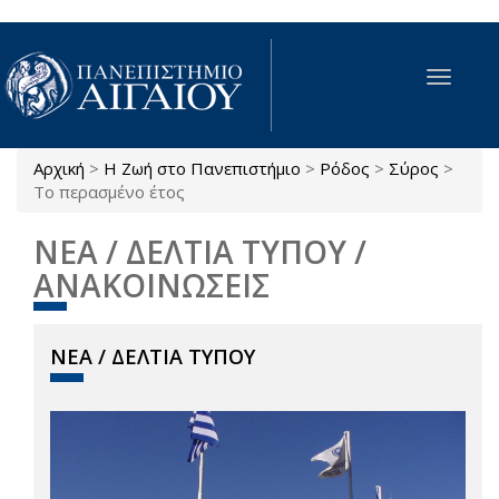
Παράκαμψη προς το κυρίως περιεχόμενο
Toggle
navigat
Αρχική
>
Η Ζωή στο Πανεπιστήμιο
>
Ρόδος
>
Σύρος
>
Είστε εδώ
Το περασμένο έτος
ΝΕΑ / ΔΕΛΤΙΑ ΤΥΠΟΥ /
ΑΝΑΚΟΙΝΩΣΕΙΣ
ΝΕΑ / ΔΕΛΤΙΑ ΤΥΠΟΥ