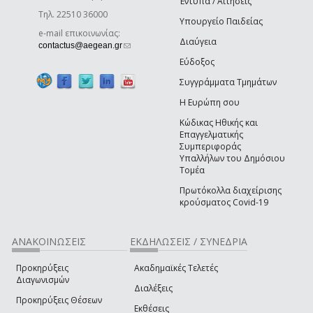
Έντυπα / Αιτήσεις
Τηλ. 22510 36000
Υπουργείο Παιδείας
e-mail επικοινωνίας:
Διαύγεια
(link sends e-mail)
contactus@aegean.gr
Εύδοξος
Συγγράμματα Τμημάτων
Η Ευρώπη σου
Κώδικας Ηθικής και
Επαγγελματικής
Συμπεριφοράς
Υπαλλήλων του Δημόσιου
Τομέα
Πρωτόκολλα διαχείρισης
κρούσματος Covid-19
ΑΝΑΚΟΙΝΩΣΕΙΣ
ΕΚΔΗΛΩΣΕΙΣ / ΣΥΝΕΔΡΙΑ
Προκηρύξεις
Ακαδημαϊκές Τελετές
Διαγωνισμών
Διαλέξεις
Προκηρύξεις Θέσεων
Εκθέσεις