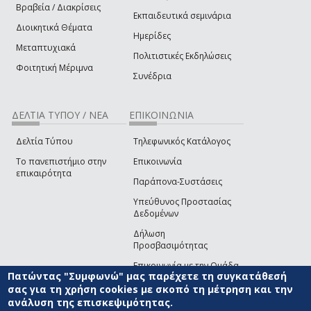
Βραβεία / Διακρίσεις
Εκπαιδευτικά σεμινάρια
Διοικητικά Θέματα
Ημερίδες
Μεταπτυχιακά
Πολιτιστικές Εκδηλώσεις
Φοιτητική Μέριμνα
Συνέδρια
ΔΕΛΤΙΑ ΤΥΠΟΥ / ΝΕΑ
ΕΠΙΚΟΙΝΩΝΙΑ
Δελτία Τύπου
Τηλεφωνικός Κατάλογος
Το πανεπιστήμιο στην
Επικοινωνία
επικαιρότητα
Παράπονα-Συστάσεις
Υπεύθυνος Προστασίας
Δεδομένων
Δήλωση
Προσβασιμότητας
Επικοινωνία με την Ομάδα
Πατώντας "Συμφωνώ" μας παρέχετε τη συγκατάθεσή
Ανάπτυξης του site
(link sends e-mail)
σας για τη χρήση cookies με σκοπό τη μέτρηση και την
ανάλυση της επισκεψιμότητας.
© ΠΑΝΕΠΙΣΤΗΜΙΟ ΑΙΓΑΙΟΥ
ΟΡΟΙ ΧΡΗΣΗΣ
ΠΟΛΙΤΙΚΗ COOKIES
ΟΜΑΔΑ