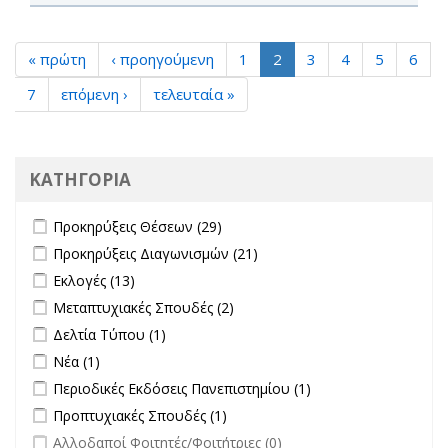
« πρώτη
‹ προηγούμενη
1
2
3
4
5
6
7
επόμενη ›
τελευταία »
ΚΑΤΗΓΟΡΙΑ
Apply Προκηρύξεις Θέσεων filter
Apply Προκηρύξεις Θέσεων
Προκηρύξεις Θέσεων (29)
filter
Apply Προκηρύξεις Διαγωνισμών filter
Apply Προκηρύξεις
Προκηρύξεις Διαγωνισμών (21)
Διαγωνισμών filter
Apply Εκλογές filter
Apply Εκλογές filter
Εκλογές (13)
Apply Μεταπτυχιακές Σπουδές filter
Apply Μεταπτυχιακές Σπουδές
Μεταπτυχιακές Σπουδές (2)
filter
Apply Δελτία Τύπου filter
Apply Δελτία Τύπου filter
Δελτία Τύπου (1)
Apply Νέα filter
Apply Νέα filter
Νέα (1)
Apply Περιοδικές Εκδόσεις Πανεπιστημίου filter
Apply Περιοδικές
Περιοδικές Εκδόσεις Πανεπιστημίου (1)
Εκδόσεις
Apply Προπτυχιακές Σπουδές filter
Apply Προπτυχιακές Σπουδές
Προπτυχιακές Σπουδές (1)
Πανεπιστημίου
filter
undefined
Αλλοδαποί Φοιτητές/Φοιτήτριες (0)
filter