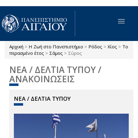
Παράκαμψη προς το κυρίως περιεχόμενο
Toggle
navigat
Αρχική
>
Η Ζωή στο Πανεπιστήμιο
>
Ρόδος
>
Χίος
>
Το
Είστε εδώ
περασμένο έτος
>
Σάμος
>
Σύρος
ΝΕΑ / ΔΕΛΤΙΑ ΤΥΠΟΥ /
ΑΝΑΚΟΙΝΩΣΕΙΣ
ΝΕΑ / ΔΕΛΤΙΑ ΤΥΠΟΥ