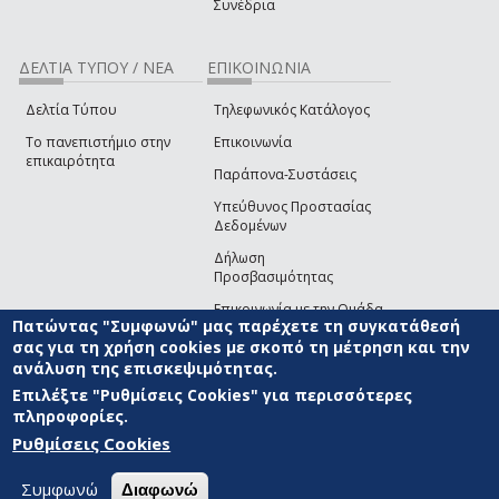
Συνέδρια
ΔΕΛΤΙΑ ΤΥΠΟΥ / ΝΕΑ
ΕΠΙΚΟΙΝΩΝΙΑ
Δελτία Τύπου
Τηλεφωνικός Κατάλογος
Το πανεπιστήμιο στην
Επικοινωνία
επικαιρότητα
Παράπονα-Συστάσεις
Υπεύθυνος Προστασίας
Δεδομένων
Δήλωση
Προσβασιμότητας
Επικοινωνία με την Ομάδα
Πατώντας "Συμφωνώ" μας παρέχετε τη συγκατάθεσή
Ανάπτυξης του site
(link sends e-mail)
σας για τη χρήση cookies με σκοπό τη μέτρηση και την
ανάλυση της επισκεψιμότητας.
© ΠΑΝΕΠΙΣΤΗΜΙΟ ΑΙΓΑΙΟΥ
ΟΡΟΙ ΧΡΗΣΗΣ
ΠΟΛΙΤΙΚΗ COOKIES
ΟΜΑΔΑ
ΑΝΑΠΤΥΞΗΣ
Επιλέξτε "Ρυθμίσεις Cookies" για περισσότερες
πληροφορίες.
Ρυθμίσεις Cookies
Συμφωνώ
Διαφωνώ