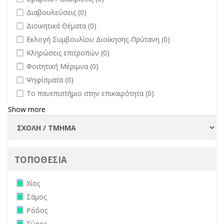
undefined
Διαβουλεύσεις (0)
undefined
Διοικητικά Θέματα (0)
undefined
Εκλογή Συμβουλίου Διοίκησης-Πρύτανη (0)
undefined
Κληρώσεις επιτροπών (0)
undefined
Φοιτητική Μέριμνα (0)
undefined
Ψηφίσματα (0)
undefined
Το πανεπιστήμιο στην επικαιρότητα (0)
Show more
ΤΟΠΟΘΕΣΙΑ
Remove Χίος filter
Χίος
Remove Σάμος filter
Σάμος
Remove Ρόδος filter
Ρόδος
Remove Σύρος filter
Σύρος