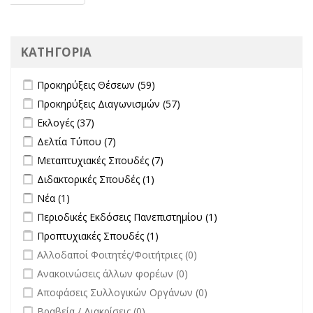
ΚΑΤΗΓΟΡΙΑ
Apply Προκηρύξεις Θέσεων filter
Apply Προκηρύξεις Θέσεων
Προκηρύξεις Θέσεων (59)
filter
Apply Προκηρύξεις Διαγωνισμών filter
Apply Προκηρύξεις
Προκηρύξεις Διαγωνισμών (57)
Διαγωνισμών filter
Apply Εκλογές filter
Apply Εκλογές filter
Εκλογές (37)
Apply Δελτία Τύπου filter
Apply Δελτία Τύπου filter
Δελτία Τύπου (7)
Apply Μεταπτυχιακές Σπουδές filter
Apply Μεταπτυχιακές Σπουδές
Μεταπτυχιακές Σπουδές (7)
filter
Apply Διδακτορικές Σπουδές filter
Apply Διδακτορικές Σπουδές
Διδακτορικές Σπουδές (1)
filter
Apply Νέα filter
Apply Νέα filter
Νέα (1)
Apply Περιοδικές Εκδόσεις Πανεπιστημίου filter
Apply Περιοδικές
Περιοδικές Εκδόσεις Πανεπιστημίου (1)
Εκδόσεις
Apply Προπτυχιακές Σπουδές filter
Apply Προπτυχιακές Σπουδές
Προπτυχιακές Σπουδές (1)
Πανεπιστημίου
filter
undefined
Αλλοδαποί Φοιτητές/Φοιτήτριες (0)
filter
undefined
Ανακοινώσεις άλλων φορέων (0)
undefined
Αποφάσεις Συλλογικών Οργάνων (0)
undefined
Βραβεία / Διακρίσεις (0)