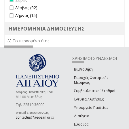
Apply Λέσβος filter
Apply Λέσβος filter
Λέσβος (92)
Apply Λήμνος filter
Apply Λήμνος filter
Λήμνος (15)
ΗΜΕΡΟΜΗΝΙΑ ΔΗΜΟΣΙΕΥΣΗΣ
(-)
Remove Το περασμένο έτος filter
Το περασμένο έτος
ΧΡΗΣΙΜΟΙ ΣΥΝΔΕΣΜΟΙ
Βιβλιοθήκη
Παροχές Φοιτητικής
Μέριμνας
Συμβουλευτικοί Σταθμοί
Λόφος Πανεπιστημίου
81100 Μυτιλήνη
Έντυπα / Αιτήσεις
Τηλ. 22510 36000
Υπουργείο Παιδείας
e-mail επικοινωνίας:
Διαύγεια
(link sends e-mail)
contactus@aegean.gr
Εύδοξος