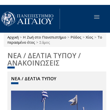
Παράκαμψη προς το κυρίως περιεχόμενο
Toggle
navigat
Αρχική
>
Η Ζωή στο Πανεπιστήμιο
>
Ρόδος
>
Χίος
>
Το
Είστε εδώ
περασμένο έτος
>
Σάμος
ΝΕΑ / ΔΕΛΤΙΑ ΤΥΠΟΥ /
ΑΝΑΚΟΙΝΩΣΕΙΣ
ΝΕΑ / ΔΕΛΤΙΑ ΤΥΠΟΥ