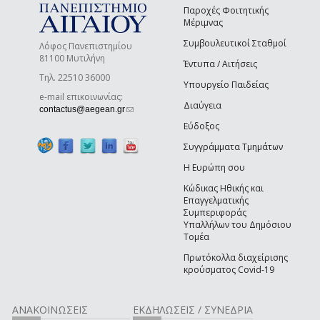
Παροχές Φοιτητικής
Μέριμνας
Συμβουλευτικοί Σταθμοί
Λόφος Πανεπιστημίου
81100 Μυτιλήνη
Έντυπα / Αιτήσεις
Τηλ. 22510 36000
Υπουργείο Παιδείας
e-mail επικοινωνίας:
Διαύγεια
(link sends e-mail)
contactus@aegean.gr
Εύδοξος
Συγγράμματα Τμημάτων
Η Ευρώπη σου
Κώδικας Ηθικής και
Επαγγελματικής
Συμπεριφοράς
Υπαλλήλων του Δημόσιου
Τομέα
Πρωτόκολλα διαχείρισης
κρούσματος Covid-19
ΑΝΑΚΟΙΝΩΣΕΙΣ
ΕΚΔΗΛΩΣΕΙΣ / ΣΥΝΕΔΡΙΑ