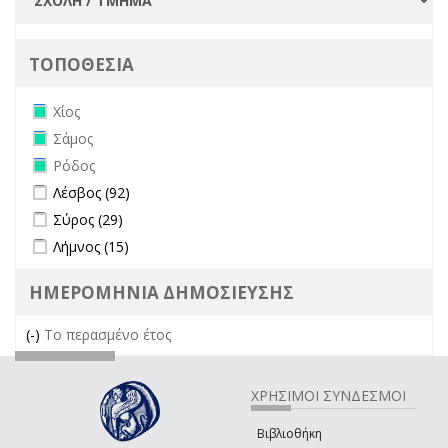
ΤΟΠΟΘΕΣΙΑ
Remove Χίος filter
Χίος
Remove Σάμος filter
Σάμος
Remove Ρόδος filter
Ρόδος
Apply Λέσβος filter
Apply Λέσβος filter
Λέσβος (92)
Apply Σύρος filter
Apply Σύρος filter
Σύρος (29)
Apply Λήμνος filter
Apply Λήμνος filter
Λήμνος (15)
ΗΜΕΡΟΜΗΝΙΑ ΔΗΜΟΣΙΕΥΣΗΣ
(-)
Remove Το περασμένο έτος filter
Το περασμένο έτος
ΧΡΗΣΙΜΟΙ ΣΥΝΔΕΣΜΟΙ
Βιβλιοθήκη