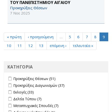
ΤΟΥ ΠΑΝΕΠΙΣΤΗΜΙΟΥ ΑΙΓΑΙΟΥ
Προκηρύξεις Θέσεων
7 Νοε 2025
« πρώτη
‹ προηγούμενη
…
5
6
7
8
9
10
11
12
13
επόμενη ›
τελευταία »
ΚΑΤΗΓΟΡΙΑ
Apply Προκηρύξεις Θέσεων filter
Apply Προκηρύξεις Θέσεων
Προκηρύξεις Θέσεων (51)
filter
Apply Προκηρύξεις Διαγωνισμών filter
Apply Προκηρύξεις
Προκηρύξεις Διαγωνισμών (37)
Διαγωνισμών filter
Apply Εκλογές filter
Apply Εκλογές filter
Εκλογές (33)
Apply Δελτία Τύπου filter
Apply Δελτία Τύπου filter
Δελτία Τύπου (7)
Apply Μεταπτυχιακές Σπουδές filter
Apply Μεταπτυχιακές Σπουδές
Μεταπτυχιακές Σπουδές (7)
filter
Apply Διδακτορικές Σπουδές filter
Apply Διδακτορικές Σπουδές