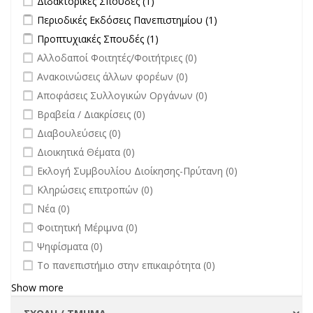
Διδακτορικές Σπουδές (1)
filter
Apply Περιοδικές Εκδόσεις Πανεπιστημίου filter
Apply Περιοδικές
Περιοδικές Εκδόσεις Πανεπιστημίου (1)
Εκδόσεις
Apply Προπτυχιακές Σπουδές filter
Apply Προπτυχιακές Σπουδές
Προπτυχιακές Σπουδές (1)
Πανεπιστημίου
filter
undefined
Αλλοδαποί Φοιτητές/Φοιτήτριες (0)
filter
undefined
Ανακοινώσεις άλλων φορέων (0)
undefined
Αποφάσεις Συλλογικών Οργάνων (0)
undefined
Βραβεία / Διακρίσεις (0)
undefined
Διαβουλεύσεις (0)
undefined
Διοικητικά Θέματα (0)
undefined
Εκλογή Συμβουλίου Διοίκησης-Πρύτανη (0)
undefined
Κληρώσεις επιτροπών (0)
undefined
Νέα (0)
undefined
Φοιτητική Μέριμνα (0)
undefined
Ψηφίσματα (0)
undefined
Το πανεπιστήμιο στην επικαιρότητα (0)
Show more