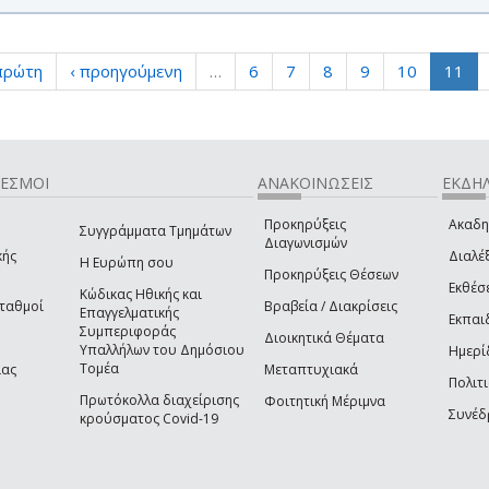
πρώτη
‹ προηγούμενη
…
6
7
8
9
10
11
ΔΕΣΜΟΙ
ΑΝΑΚΟΙΝΩΣΕΙΣ
ΕΚΔΗΛ
Προκηρύξεις
Ακαδη
Συγγράμματα Τμημάτων
Διαγωνισμών
κής
Διαλέξ
Η Ευρώπη σου
Προκηρύξεις Θέσεων
Εκθέσ
Κώδικας Ηθικής και
Σταθμοί
Βραβεία / Διακρίσεις
Επαγγελματικής
Εκπαι
Συμπεριφοράς
Διοικητικά Θέματα
Υπαλλήλων του Δημόσιου
Ημερί
Τομέα
ίας
Μεταπτυχιακά
Πολιτι
Πρωτόκολλα διαχείρισης
Φοιτητική Μέριμνα
Συνέδ
κρούσματος Covid-19