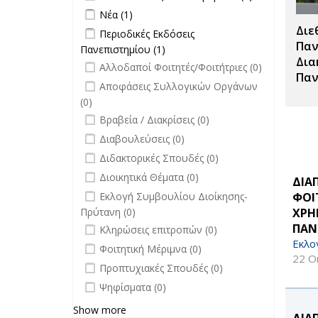
filter
Ανακοινώσεις
Apply Νέα filter
Apply Νέα filter
Νέα (1)
άλλων
Διε
Apply Περιοδικές Εκδόσεις
Περιοδικές Εκδόσεις
φορέων filter
Πανεπιστημίου filter
Παν
Πανεπιστημίου (1)
Apply Περιοδικές
Δια
undefined
Εκδόσεις
Αλλοδαποί Φοιτητές/Φοιτήτριες (0)
Παν
Πανεπιστημίου filter
undefined
Αποφάσεις Συλλογικών Οργάνων
(0)
undefined
Βραβεία / Διακρίσεις (0)
undefined
Διαβουλεύσεις (0)
undefined
Διδακτορικές Σπουδές (0)
undefined
Διοικητικά Θέματα (0)
ΔΙΑ
undefined
ΦΟΙ
Εκλογή Συμβουλίου Διοίκησης-
ΧΡΗ
Πρύτανη (0)
undefined
ΠΑΝ
Κληρώσεις επιτροπών (0)
Εκλο
undefined
Φοιτητική Μέριμνα (0)
22 Ο
undefined
Προπτυχιακές Σπουδές (0)
undefined
Ψηφίσματα (0)
Show more
ΔΙΑ