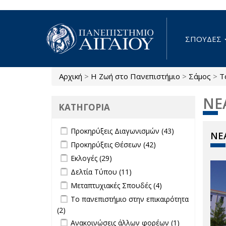
Παράκαμψη προς το κυρίως περιεχόμενο
ΣΠΟΥΔΕΣ
Αρχική
>
Η Ζωή στο Πανεπιστήμιο
>
Σάμος
>
Τ
Είστε εδώ
ΝΕ
ΚΑΤΗΓΟΡΙΑ
Apply Προκηρύξεις Διαγωνισμών
Apply
Προκηρύξεις Διαγωνισμών (43)
ΝΕΑ
filter
Προκηρύξεις
Apply Προκηρύξεις Θέσεων filter
Apply
Προκηρύξεις Θέσεων (42)
Διαγωνισμών
Προκηρύξεις
Apply Εκλογές filter
Apply Εκλογές filter
Εκλογές (29)
filter
Θέσεων
Apply Δελτία Τύπου filter
Apply Δελτία
Δελτία Τύπου (11)
filter
Τύπου filter
Apply Μεταπτυχιακές Σπουδές filter
Apply
Μεταπτυχιακές Σπουδές (4)
Μεταπτυχιακές
Apply Το πανεπιστήμιο στην
Το πανεπιστήμιο στην επικαιρότητα
Σπουδές filter
επικαιρότητα filter
(2)
Apply Το πανεπιστήμιο στην
Apply Ανακοινώσεις άλλων φορέων
επικαιρότητα filter
Apply
Ανακοινώσεις άλλων φορέων (1)