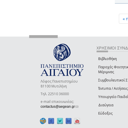
« 
ΧΡΗΣΙΜΟΙ ΣΥΝ
Βιβλιοθήκη
Παροχές Φοιτητι
Μέριμνας
Συμβουλευτικοί 
Λόφος Πανεπιστημίου
81100 Μυτιλήνη
Έντυπα / Αιτήσεις
Τηλ. 22510 36000
Υπουργείο Παιδε
e-mail επικοινωνίας:
Διαύγεια
(link sends e-mail)
contactus@aegean.gr
Εύδοξος