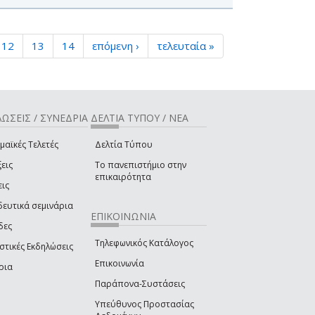
12
13
14
επόμενη ›
τελευταία »
ΩΣΕΙΣ / ΣΥΝΕΔΡΙΑ
ΔΕΛΤΙΑ ΤΥΠΟΥ / ΝΕΑ
μαϊκές Τελετές
Δελτία Τύπου
εις
Το πανεπιστήμιο στην
επικαιρότητα
εις
δευτικά σεμινάρια
ΕΠΙΚΟΙΝΩΝΙΑ
δες
Τηλεφωνικός Κατάλογος
στικές Εκδηλώσεις
Επικοινωνία
ρια
Παράπονα-Συστάσεις
Υπεύθυνος Προστασίας