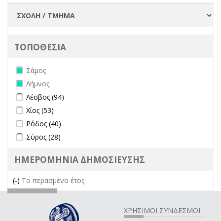
ΤΟΠΟΘΕΣΙΑ
Remove Σάμος filter
Σάμος
Remove Λήμνος filter
Λήμνος
Apply Λέσβος filter
Apply Λέσβος filter
Λέσβος (94)
Apply Χίος filter
Apply Χίος filter
Χίος (53)
Apply Ρόδος filter
Apply Ρόδος filter
Ρόδος (40)
Apply Σύρος filter
Apply Σύρος filter
Σύρος (28)
ΗΜΕΡΟΜΗΝΙΑ ΔΗΜΟΣΙΕΥΣΗΣ
(-)
Remove Το περασμένο έτος filter
Το περασμένο έτος
ΧΡΗΣΙΜΟΙ ΣΥΝΔΕΣΜΟΙ