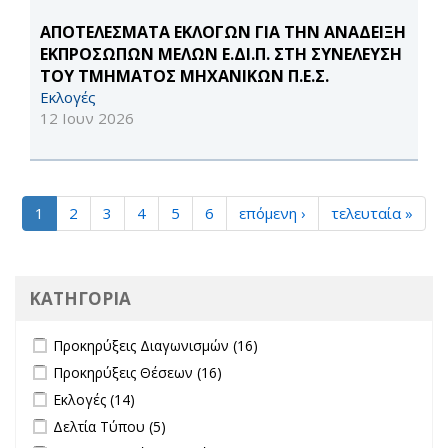
ΑΠΟΤΕΛΕΣΜΑΤΑ ΕΚΛΟΓΩΝ ΓΙΑ ΤΗΝ ΑΝΑΔΕΙΞΗ
ΕΚΠΡΟΣΩΠΩΝ ΜΕΛΩΝ Ε.ΔΙ.Π. ΣΤΗ ΣΥΝΕΛΕΥΣΗ
ΤΟΥ ΤΜΗΜΑΤΟΣ ΜΗΧΑΝΙΚΩΝ Π.Ε.Σ.
Εκλογές
12 Ιουν 2026
1
2
3
4
5
6
επόμενη ›
τελευταία »
ΚΑΤΗΓΟΡΙΑ
Apply Προκηρύξεις Διαγωνισμών filter
Apply Προκηρύξεις
Προκηρύξεις Διαγωνισμών (16)
Διαγωνισμών filter
Apply Προκηρύξεις Θέσεων filter
Apply Προκηρύξεις Θέσεων
Προκηρύξεις Θέσεων (16)
filter
Apply Εκλογές filter
Apply Εκλογές filter
Εκλογές (14)
Apply Δελτία Τύπου filter
Apply Δελτία Τύπου filter
Δελτία Τύπου (5)