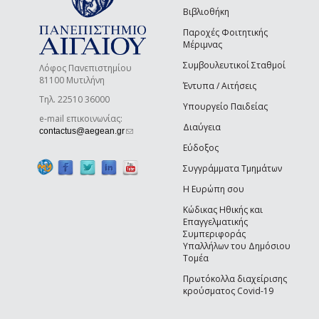
Βιβλιοθήκη
Παροχές Φοιτητικής
Μέριμνας
Συμβουλευτικοί Σταθμοί
Λόφος Πανεπιστημίου
81100 Μυτιλήνη
Έντυπα / Αιτήσεις
Τηλ. 22510 36000
Υπουργείο Παιδείας
e-mail επικοινωνίας:
Διαύγεια
(link sends e-mail)
contactus@aegean.gr
Εύδοξος
Συγγράμματα Τμημάτων
Η Ευρώπη σου
Κώδικας Ηθικής και
Επαγγελματικής
Συμπεριφοράς
Υπαλλήλων του Δημόσιου
Τομέα
Πρωτόκολλα διαχείρισης
κρούσματος Covid-19