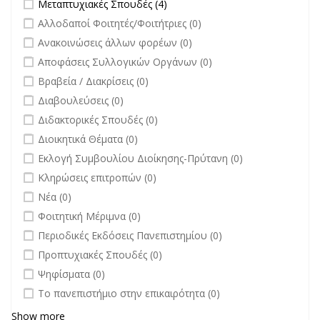
Apply Μεταπτυχιακές Σπουδές filter
Apply Μεταπτυχιακές Σπουδές
Μεταπτυχιακές Σπουδές (4)
filter
undefined
Αλλοδαποί Φοιτητές/Φοιτήτριες (0)
undefined
Ανακοινώσεις άλλων φορέων (0)
undefined
Αποφάσεις Συλλογικών Οργάνων (0)
undefined
Βραβεία / Διακρίσεις (0)
undefined
Διαβουλεύσεις (0)
undefined
Διδακτορικές Σπουδές (0)
undefined
Διοικητικά Θέματα (0)
undefined
Εκλογή Συμβουλίου Διοίκησης-Πρύτανη (0)
undefined
Κληρώσεις επιτροπών (0)
undefined
Νέα (0)
undefined
Φοιτητική Μέριμνα (0)
undefined
Περιοδικές Εκδόσεις Πανεπιστημίου (0)
undefined
Προπτυχιακές Σπουδές (0)
undefined
Ψηφίσματα (0)
undefined
Το πανεπιστήμιο στην επικαιρότητα (0)
Show more