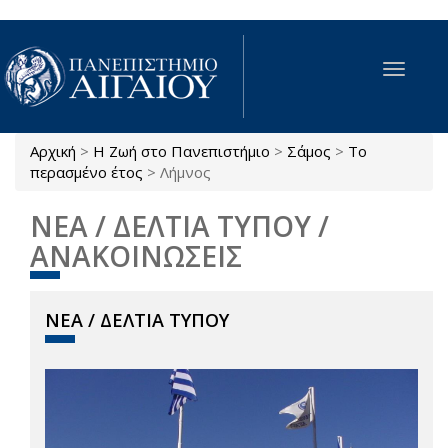
Παράκαμψη προς το κυρίως περιεχόμενο
Toggle
navigat
Αρχική
>
Η Ζωή στο Πανεπιστήμιο
>
Σάμος
>
Το
Είστε εδώ
περασμένο έτος
>
Λήμνος
ΝΕΑ / ΔΕΛΤΙΑ ΤΥΠΟΥ /
ΑΝΑΚΟΙΝΩΣΕΙΣ
ΝΕΑ / ΔΕΛΤΙΑ ΤΥΠΟΥ