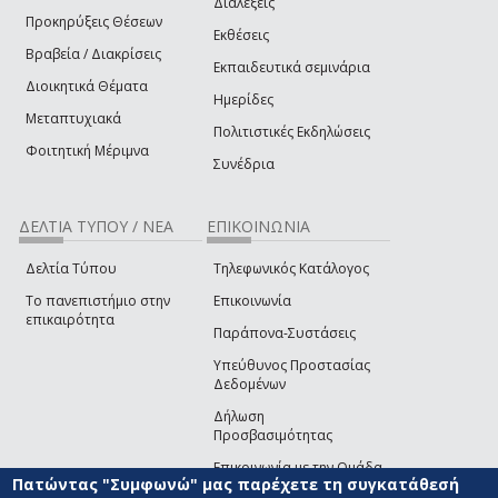
Διαλέξεις
Προκηρύξεις Θέσεων
Εκθέσεις
Βραβεία / Διακρίσεις
Εκπαιδευτικά σεμινάρια
Διοικητικά Θέματα
Ημερίδες
Μεταπτυχιακά
Πολιτιστικές Εκδηλώσεις
Φοιτητική Μέριμνα
Συνέδρια
ΔΕΛΤΙΑ ΤΥΠΟΥ / ΝΕΑ
ΕΠΙΚΟΙΝΩΝΙΑ
Δελτία Τύπου
Τηλεφωνικός Κατάλογος
Το πανεπιστήμιο στην
Επικοινωνία
επικαιρότητα
Παράπονα-Συστάσεις
Υπεύθυνος Προστασίας
Δεδομένων
Δήλωση
Προσβασιμότητας
Επικοινωνία με την Ομάδα
Πατώντας "Συμφωνώ" μας παρέχετε τη συγκατάθεσή
Ανάπτυξης του site
(link sends e-mail)