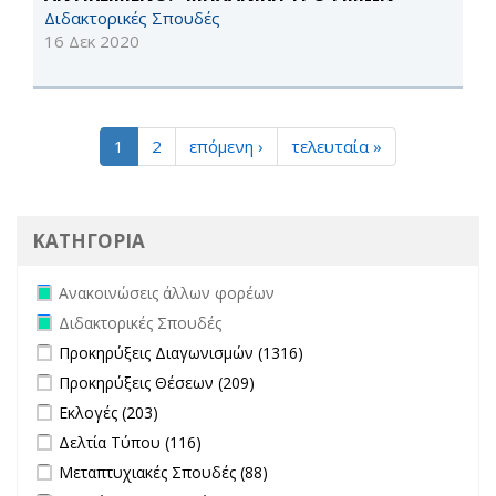
Διδακτορικές Σπουδές
16 Δεκ 2020
1
2
επόμενη ›
τελευταία »
ΚΑΤΗΓΟΡΙΑ
Remove Ανακοινώσεις άλλων φορέων filter
Ανακοινώσεις άλλων φορέων
Remove Διδακτορικές Σπουδές filter
Διδακτορικές Σπουδές
Apply Προκηρύξεις Διαγωνισμών filter
Apply Προκηρύξεις
Προκηρύξεις Διαγωνισμών (1316)
Διαγωνισμών filter
Apply Προκηρύξεις Θέσεων filter
Apply Προκηρύξεις Θέσεων
Προκηρύξεις Θέσεων (209)
filter
Apply Εκλογές filter
Apply Εκλογές filter
Εκλογές (203)
Apply Δελτία Τύπου filter
Apply Δελτία Τύπου filter
Δελτία Τύπου (116)
Apply Μεταπτυχιακές Σπουδές filter
Apply Μεταπτυχιακές
Μεταπτυχιακές Σπουδές (88)
Σπουδές filter