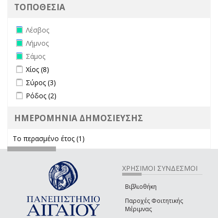
ΤΟΠΟΘΕΣΙΑ
Remove Λέσβος filter
Λέσβος
Remove Λήμνος filter
Λήμνος
Remove Σάμος filter
Σάμος
Apply Χίος filter
Apply Χίος filter
Χίος (8)
Apply Σύρος filter
Apply Σύρος filter
Σύρος (3)
Apply Ρόδος filter
Apply Ρόδος filter
Ρόδος (2)
ΗΜΕΡΟΜΗΝΙΑ ΔΗΜΟΣΙΕΥΣΗΣ
Το περασμένο έτος (1)
Apply Το περασμένο έτος filter
ΧΡΗΣΙΜΟΙ ΣΥΝΔΕΣΜΟΙ
Βιβλιοθήκη
Παροχές Φοιτητικής
Μέριμνας