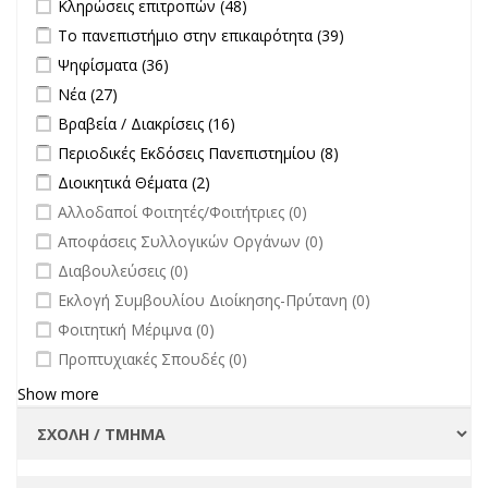
Apply Κληρώσεις επιτροπών filter
Apply Κληρώσεις επιτροπών
Κληρώσεις επιτροπών (48)
filter
Apply Το πανεπιστήμιο στην επικαιρότητα filter
Apply Το
Το πανεπιστήμιο στην επικαιρότητα (39)
πανεπιστήμιο
Apply Ψηφίσματα filter
Apply Ψηφίσματα filter
Ψηφίσματα (36)
στην
Apply Νέα filter
Apply Νέα filter
Νέα (27)
επικαιρότητα filter
Apply Βραβεία / Διακρίσεις filter
Apply Βραβεία / Διακρίσεις filter
Βραβεία / Διακρίσεις (16)
Apply Περιοδικές Εκδόσεις Πανεπιστημίου filter
Apply Περιοδικές
Περιοδικές Εκδόσεις Πανεπιστημίου (8)
Εκδόσεις
Apply Διοικητικά Θέματα filter
Apply Διοικητικά Θέματα filter
Διοικητικά Θέματα (2)
Πανεπιστημίου
undefined
Αλλοδαποί Φοιτητές/Φοιτήτριες (0)
filter
undefined
Αποφάσεις Συλλογικών Οργάνων (0)
undefined
Διαβουλεύσεις (0)
undefined
Εκλογή Συμβουλίου Διοίκησης-Πρύτανη (0)
undefined
Φοιτητική Μέριμνα (0)
undefined
Προπτυχιακές Σπουδές (0)
Show more