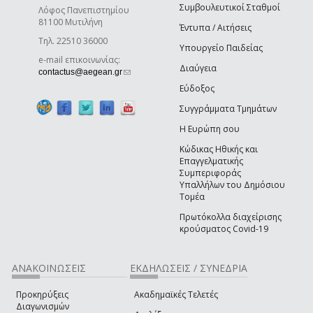
Συμβουλευτικοί Σταθμοί
Λόφος Πανεπιστημίου
81100 Μυτιλήνη
Έντυπα / Αιτήσεις
Τηλ. 22510 36000
Υπουργείο Παιδείας
e-mail επικοινωνίας:
Διαύγεια
(link sends e-mail)
contactus@aegean.gr
Εύδοξος
Συγγράμματα Τμημάτων
Η Ευρώπη σου
Κώδικας Ηθικής και
Επαγγελματικής
Συμπεριφοράς
Υπαλλήλων του Δημόσιου
Τομέα
Πρωτόκολλα διαχείρισης
κρούσματος Covid-19
ΑΝΑΚΟΙΝΩΣΕΙΣ
ΕΚΔΗΛΩΣΕΙΣ / ΣΥΝΕΔΡΙΑ
Προκηρύξεις
Ακαδημαϊκές Τελετές
Διαγωνισμών