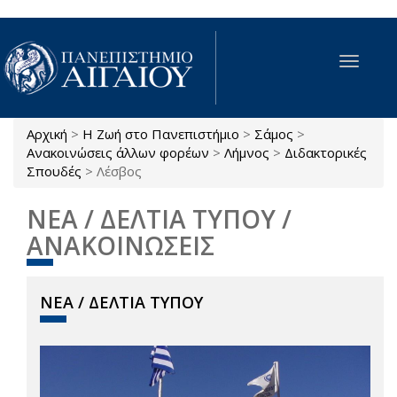
Παράκαμψη προς το κυρίως περιεχόμενο
Toggle
navigat
Αρχική
>
Η Ζωή στο Πανεπιστήμιο
>
Σάμος
>
Είστε εδώ
Ανακοινώσεις άλλων φορέων
>
Λήμνος
>
Διδακτορικές
Σπουδές
>
Λέσβος
ΝΕΑ / ΔΕΛΤΙΑ ΤΥΠΟΥ /
ΑΝΑΚΟΙΝΩΣΕΙΣ
ΝΕΑ / ΔΕΛΤΙΑ ΤΥΠΟΥ