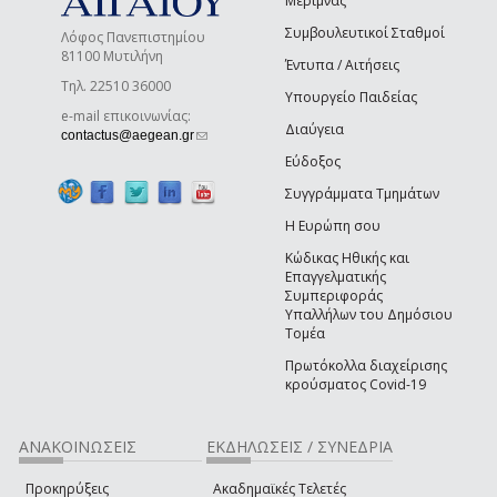
Μέριμνας
Συμβουλευτικοί Σταθμοί
Λόφος Πανεπιστημίου
81100 Μυτιλήνη
Έντυπα / Αιτήσεις
Τηλ. 22510 36000
Υπουργείο Παιδείας
e-mail επικοινωνίας:
Διαύγεια
(link sends e-mail)
contactus@aegean.gr
Εύδοξος
Συγγράμματα Τμημάτων
Η Ευρώπη σου
Κώδικας Ηθικής και
Επαγγελματικής
Συμπεριφοράς
Υπαλλήλων του Δημόσιου
Τομέα
Πρωτόκολλα διαχείρισης
κρούσματος Covid-19
ΑΝΑΚΟΙΝΩΣΕΙΣ
ΕΚΔΗΛΩΣΕΙΣ / ΣΥΝΕΔΡΙΑ
Προκηρύξεις
Ακαδημαϊκές Τελετές