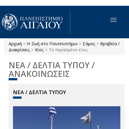
Παράκαμψη προς το κυρίως περιεχόμενο
Toggle
navigat
Αρχική
>
Η Ζωή στο Πανεπιστήμιο
>
Σάμος
>
Βραβεία /
Είστε εδώ
Διακρίσεις
>
Χίος
>
Το περασμένο έτος
ΝΕΑ / ΔΕΛΤΙΑ ΤΥΠΟΥ /
ΑΝΑΚΟΙΝΩΣΕΙΣ
ΝΕΑ / ΔΕΛΤΙΑ ΤΥΠΟΥ