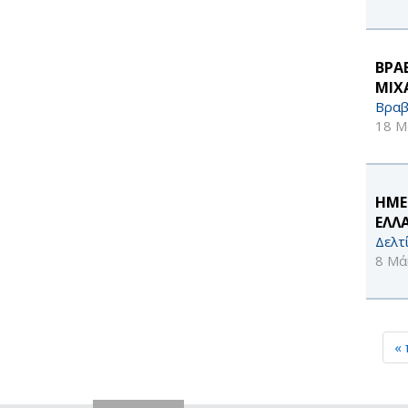
ΒΡΑ
ΜΙΧ
Βραβ
18 Μ
ΗΜΕ
ΕΛΛΑ
Δελτ
8 Μά
«