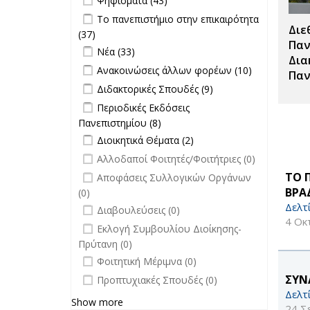
Ψηφίσματα (43)
επιτροπών
Apply Το πανεπιστήμιο στην
Το πανεπιστήμιο στην επικαιρότητα
filter
Διε
επικαιρότητα filter
(37)
Apply Το πανεπιστήμιο στην
Παν
Apply Νέα filter
επικαιρότητα filter
Apply Νέα filter
Νέα (33)
Δια
Apply Ανακοινώσεις άλλων φορέων
Apply
Ανακοινώσεις άλλων φορέων (10)
Παν
filter
Ανακοινώσει
Apply Διδακτορικές Σπουδές filter
Apply
Διδακτορικές Σπουδές (9)
άλλων
Διδακτορικές
Apply Περιοδικές Εκδόσεις
Περιοδικές Εκδόσεις
φορέων filte
Σπουδές
Πανεπιστημίου filter
Πανεπιστημίου (8)
Apply Περιοδικές
filter
Apply Διοικητικά Θέματα filter
Εκδόσεις
Apply Διοικητικά
Διοικητικά Θέματα (2)
Πανεπιστημίου filter
Θέματα filter
undefined
Αλλοδαποί Φοιτητές/Φοιτήτριες (0)
undefined
ΤΟ 
Αποφάσεις Συλλογικών Οργάνων
ΒΡΑΔ
(0)
Δελτ
undefined
Διαβουλεύσεις (0)
4 Οκ
undefined
Εκλογή Συμβουλίου Διοίκησης-
Πρύτανη (0)
undefined
Φοιτητική Μέριμνα (0)
undefined
ΣΥΝ
Προπτυχιακές Σπουδές (0)
Δελτ
Show more
24 Σ