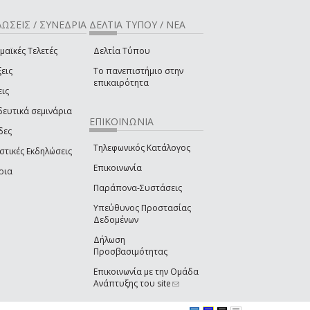
ΩΣΕΙΣ / ΣΥΝΕΔΡΙΑ
ΔΕΛΤΙΑ ΤΥΠΟΥ / ΝΕΑ
μαϊκές Τελετές
Δελτία Τύπου
εις
Το πανεπιστήμιο στην
επικαιρότητα
εις
δευτικά σεμινάρια
ΕΠΙΚΟΙΝΩΝΙΑ
δες
Τηλεφωνικός Κατάλογος
στικές Εκδηλώσεις
Επικοινωνία
ρια
Παράπονα-Συστάσεις
Υπεύθυνος Προστασίας
Δεδομένων
Δήλωση
Προσβασιμότητας
Επικοινωνία με την Ομάδα
Ανάπτυξης του site
(link sends e-mail)