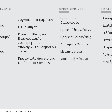
ΔΕΣΜΟΙ
ΑΝΑΚΟΙΝΩΣΕΙΣ
ΕΚΔΗΛ
Προκηρύξεις
Ακαδη
Συγγράμματα Τμημάτων
Διαγωνισμών
κής
Διαλέξ
Η Ευρώπη σου
Προκηρύξεις Θέσεων
Εκθέσ
Κώδικας Ηθικής και
Σταθμοί
Βραβεία / Διακρίσεις
Επαγγελματικής
Εκπαι
Συμπεριφοράς
Διοικητικά Θέματα
Υπαλλήλων του Δημόσιου
Ημερί
Τομέα
ίας
Μεταπτυχιακά
Πολιτι
Πρωτόκολλα διαχείρισης
Φοιτητική Μέριμνα
Συνέδ
κρούσματος Covid-19