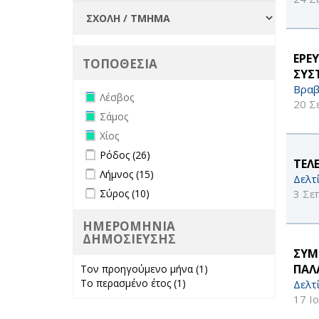
ΕΡΕ
ΤΟΠΟΘΕΣΙΑ
ΣΥΣ
Βραβ
Remove Λέσβος filter
Λέσβος
20 Σ
Remove Σάμος filter
Σάμος
Remove Χίος filter
Χίος
Apply Ρόδος filter
Apply Ρόδος filter
Ρόδος (26)
TΕΛ
Apply Λήμνος filter
Apply Λήμνος filter
Λήμνος (15)
Δελτ
Apply Σύρος filter
Apply Σύρος filter
3 Σε
Σύρος (10)
ΗΜΕΡΟΜΗΝΙΑ
ΔΗΜΟΣΙΕΥΣΗΣ
ΣΥΜ
ΠΑΛ
Τον προηγούμενο μήνα (1)
Apply Τον
Το περασμένο έτος (1)
Apply Το
προηγούμενο
Δελτ
περασμένο έτος
μήνα filter
17 Ι
filter