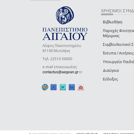
ΧΡΗΣΙΜΟΙ ΣΥΝ
Βιβλιοθήκη
Παροχές Φοιτητι
Μέριμνας
Συμβουλευτικοί 
Λόφος Πανεπιστημίου
81100 Μυτιλήνη
Έντυπα / Αιτήσεις
Τηλ. 22510 36000
Υπουργείο Παιδε
e-mail επικοινωνίας:
Διαύγεια
(link sends e-mail)
contactus@aegean.gr
Εύδοξος