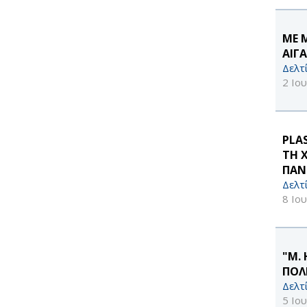
ΜΕ 
ΑΙΓ
Δελτ
2 Ιο
PLA
ΤΗ 
ΠΑΝ
Δελτ
8 Ιο
"Μ.
ΠΟΛ
Δελτ
5 Ιο