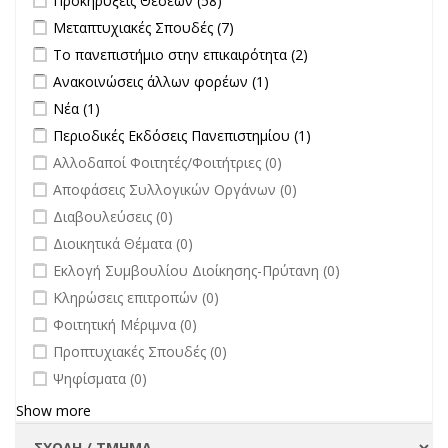
Προκηρύξεις Θέσεων (58)
filter
Apply Μεταπτυχιακές Σπουδές filter
Apply Μεταπτυχιακές Σπουδές
Μεταπτυχιακές Σπουδές (7)
filter
Apply Το πανεπιστήμιο στην επικαιρότητα filter
Apply Το
Το πανεπιστήμιο στην επικαιρότητα (2)
πανεπιστήμιο στην
Apply Ανακοινώσεις άλλων φορέων filter
Apply Ανακοινώσεις
Ανακοινώσεις άλλων φορέων (1)
επικαιρότητα filter
άλλων φορέων filter
Apply Νέα filter
Apply Νέα filter
Νέα (1)
Apply Περιοδικές Εκδόσεις Πανεπιστημίου filter
Apply Περιοδικές
Περιοδικές Εκδόσεις Πανεπιστημίου (1)
Εκδόσεις
undefined
Αλλοδαποί Φοιτητές/Φοιτήτριες (0)
Πανεπιστημίου
undefined
Αποφάσεις Συλλογικών Οργάνων (0)
filter
undefined
Διαβουλεύσεις (0)
undefined
Διοικητικά Θέματα (0)
undefined
Εκλογή Συμβουλίου Διοίκησης-Πρύτανη (0)
undefined
Κληρώσεις επιτροπών (0)
undefined
Φοιτητική Μέριμνα (0)
undefined
Προπτυχιακές Σπουδές (0)
undefined
Ψηφίσματα (0)
Show more