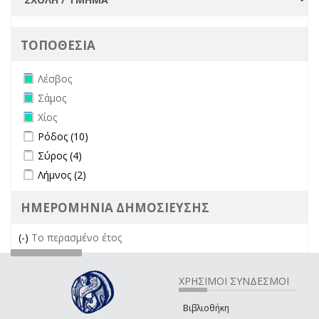
ΤΟΠΟΘΕΣΙΑ
Remove Λέσβος filter
Λέσβος
Remove Σάμος filter
Σάμος
Remove Χίος filter
Χίος
Apply Ρόδος filter
Apply Ρόδος filter
Ρόδος (10)
Apply Σύρος filter
Apply Σύρος filter
Σύρος (4)
Apply Λήμνος filter
Apply Λήμνος filter
Λήμνος (2)
ΗΜΕΡΟΜΗΝΙΑ ΔΗΜΟΣΙΕΥΣΗΣ
(-)
Remove Το περασμένο έτος filter
Το περασμένο έτος
ΧΡΗΣΙΜΟΙ ΣΥΝΔΕΣΜΟΙ
Βιβλιοθήκη