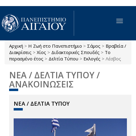
Παράκαμψη προς το κυρίως περιεχόμενο
Toggle
navigat
Αρχική
>
Η Ζωή στο Πανεπιστήμιο
>
Σάμος
>
Βραβεία /
Είστε εδώ
Διακρίσεις
>
Χίος
>
Διδακτορικές Σπουδές
>
Το
περασμένο έτος
>
Δελτία Τύπου
>
Εκλογές
>
Λέσβος
ΝΕΑ / ΔΕΛΤΙΑ ΤΥΠΟΥ /
ΑΝΑΚΟΙΝΩΣΕΙΣ
ΝΕΑ / ΔΕΛΤΙΑ ΤΥΠΟΥ