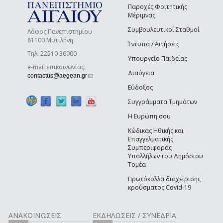
Παροχές Φοιτητικής
Μέριμνας
Συμβουλευτικοί Σταθμοί
Λόφος Πανεπιστημίου
81100 Μυτιλήνη
Έντυπα / Αιτήσεις
Τηλ. 22510 36000
Υπουργείο Παιδείας
e-mail επικοινωνίας:
Διαύγεια
(link sends e-mail)
contactus@aegean.gr
Εύδοξος
Συγγράμματα Τμημάτων
Η Ευρώπη σου
Κώδικας Ηθικής και
Επαγγελματικής
Συμπεριφοράς
Υπαλλήλων του Δημόσιου
Τομέα
Πρωτόκολλα διαχείρισης
κρούσματος Covid-19
ΑΝΑΚΟΙΝΩΣΕΙΣ
ΕΚΔΗΛΩΣΕΙΣ / ΣΥΝΕΔΡΙΑ