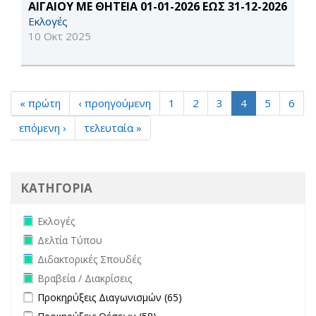
ΑΙΓΑΙΟΥ ΜΕ ΘΗΤΕΙΑ 01-01-2026 ΕΩΣ 31-12-2026
Εκλογές
10 Οκτ 2025
« πρώτη
‹ προηγούμενη
1
2
3
4
5
6
επόμενη ›
τελευταία »
ΚΑΤΗΓΟΡΙΑ
Remove Εκλογές filter
Εκλογές
Remove Δελτία Τύπου filter
Δελτία Τύπου
Remove Διδακτορικές Σπουδές filter
Διδακτορικές Σπουδές
Remove Βραβεία / Διακρίσεις filter
Βραβεία / Διακρίσεις
Apply Προκηρύξεις Διαγωνισμών filter
Apply Προκηρύξεις
Προκηρύξεις Διαγωνισμών (65)
Διαγωνισμών filter
Apply Προκηρύξεις Θέσεων filter
Apply Προκηρύξεις Θέσεων