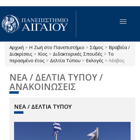
Παράκαμψη προς το κυρίως περιεχόμενο
Toggle
navigat
Αρχική
>
Η Ζωή στο Πανεπιστήμιο
>
Σάμος
>
Βραβεία /
Είστε εδώ
Διακρίσεις
>
Χίος
>
Διδακτορικές Σπουδές
>
Το
περασμένο έτος
>
Δελτία Τύπου
>
Εκλογές
>
Λέσβος
ΝΕΑ / ΔΕΛΤΙΑ ΤΥΠΟΥ /
ΑΝΑΚΟΙΝΩΣΕΙΣ
ΝΕΑ / ΔΕΛΤΙΑ ΤΥΠΟΥ