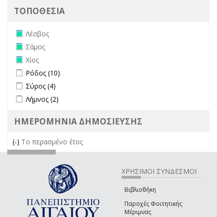
ΤΟΠΟΘΕΣΙΑ
Remove Λέσβος filter
Λέσβος
Remove Σάμος filter
Σάμος
Remove Χίος filter
Χίος
Apply Ρόδος filter
Apply Ρόδος filter
Ρόδος (10)
Apply Σύρος filter
Apply Σύρος filter
Σύρος (4)
Apply Λήμνος filter
Apply Λήμνος filter
Λήμνος (2)
ΗΜΕΡΟΜΗΝΙΑ ΔΗΜΟΣΙΕΥΣΗΣ
(-)
Remove Το περασμένο έτος filter
Το περασμένο έτος
ΧΡΗΣΙΜΟΙ ΣΥΝΔΕΣΜΟΙ
Βιβλιοθήκη
Παροχές Φοιτητικής
Μέριμνας