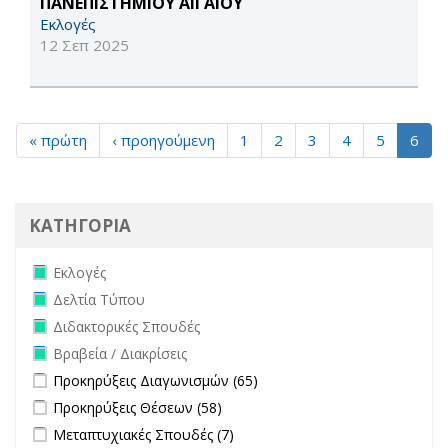
ΠΑΝΕΠΙΣΤΗΜΙΟΥ ΑΙΓΑΙΟΥ
Εκλογές
12 Σεπ 2025
« πρώτη
‹ προηγούμενη
1
2
3
4
5
6
ΚΑΤΗΓΟΡΙΑ
Remove Εκλογές filter
Εκλογές
Remove Δελτία Τύπου filter
Δελτία Τύπου
Remove Διδακτορικές Σπουδές filter
Διδακτορικές Σπουδές
Remove Βραβεία / Διακρίσεις filter
Βραβεία / Διακρίσεις
Apply Προκηρύξεις Διαγωνισμών filter
Apply Προκηρύξεις
Προκηρύξεις Διαγωνισμών (65)
Διαγωνισμών filter
Apply Προκηρύξεις Θέσεων filter
Apply Προκηρύξεις Θέσεων
Προκηρύξεις Θέσεων (58)
filter
Apply Μεταπτυχιακές Σπουδές filter
Apply Μεταπτυχιακές Σπουδές
Μεταπτυχιακές Σπουδές (7)