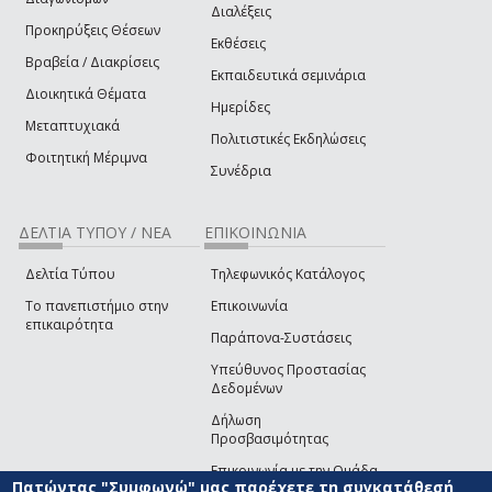
Διαλέξεις
Προκηρύξεις Θέσεων
Εκθέσεις
Βραβεία / Διακρίσεις
Εκπαιδευτικά σεμινάρια
Διοικητικά Θέματα
Ημερίδες
Μεταπτυχιακά
Πολιτιστικές Εκδηλώσεις
Φοιτητική Μέριμνα
Συνέδρια
ΔΕΛΤΙΑ ΤΥΠΟΥ / ΝΕΑ
ΕΠΙΚΟΙΝΩΝΙΑ
Δελτία Τύπου
Τηλεφωνικός Κατάλογος
Το πανεπιστήμιο στην
Επικοινωνία
επικαιρότητα
Παράπονα-Συστάσεις
Υπεύθυνος Προστασίας
Δεδομένων
Δήλωση
Προσβασιμότητας
Επικοινωνία με την Ομάδα
Πατώντας "Συμφωνώ" μας παρέχετε τη συγκατάθεσή
Ανάπτυξης του site
(link sends e-mail)