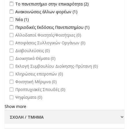
filter
Apply Το πανεπιστήμιο στην επικαιρότητα filter
Apply Το
Το πανεπιστήμιο στην επικαιρότητα (2)
πανεπιστήμιο στην
Apply Ανακοινώσεις άλλων φορέων filter
Apply Ανακοινώσεις
Ανακοινώσεις άλλων φορέων (1)
επικαιρότητα filter
άλλων φορέων filter
Apply Νέα filter
Apply Νέα filter
Νέα (1)
Apply Περιοδικές Εκδόσεις Πανεπιστημίου filter
Apply Περιοδικές
Περιοδικές Εκδόσεις Πανεπιστημίου (1)
Εκδόσεις
undefined
Αλλοδαποί Φοιτητές/Φοιτήτριες (0)
Πανεπιστημίου
undefined
Αποφάσεις Συλλογικών Οργάνων (0)
filter
undefined
Διαβουλεύσεις (0)
undefined
Διοικητικά Θέματα (0)
undefined
Εκλογή Συμβουλίου Διοίκησης-Πρύτανη (0)
undefined
Κληρώσεις επιτροπών (0)
undefined
Φοιτητική Μέριμνα (0)
undefined
Προπτυχιακές Σπουδές (0)
undefined
Ψηφίσματα (0)
Show more