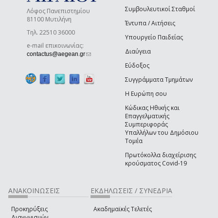
Συμβουλευτικοί Σταθμοί
Λόφος Πανεπιστημίου
81100 Μυτιλήνη
Έντυπα / Αιτήσεις
Τηλ. 22510 36000
Υπουργείο Παιδείας
e-mail επικοινωνίας:
Διαύγεια
(link sends e-mail)
contactus@aegean.gr
Εύδοξος
Συγγράμματα Τμημάτων
Η Ευρώπη σου
Κώδικας Ηθικής και
Επαγγελματικής
Συμπεριφοράς
Υπαλλήλων του Δημόσιου
Τομέα
Πρωτόκολλα διαχείρισης
κρούσματος Covid-19
ΑΝΑΚΟΙΝΩΣΕΙΣ
ΕΚΔΗΛΩΣΕΙΣ / ΣΥΝΕΔΡΙΑ
Προκηρύξεις
Ακαδημαϊκές Τελετές
Διαγωνισμών