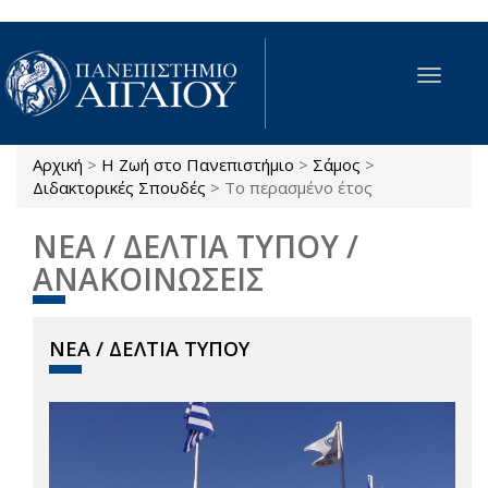
Παράκαμψη προς το κυρίως περιεχόμενο
Toggle
navigat
Αρχική
>
Η Ζωή στο Πανεπιστήμιο
>
Σάμος
>
Είστε εδώ
Διδακτορικές Σπουδές
>
Το περασμένο έτος
ΝΕΑ / ΔΕΛΤΙΑ ΤΥΠΟΥ /
ΑΝΑΚΟΙΝΩΣΕΙΣ
ΝΕΑ / ΔΕΛΤΙΑ ΤΥΠΟΥ