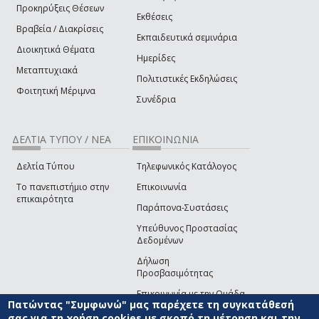
Προκηρύξεις Θέσεων
Εκθέσεις
Βραβεία / Διακρίσεις
Εκπαιδευτικά σεμινάρια
Διοικητικά Θέματα
Ημερίδες
Μεταπτυχιακά
Πολιτιστικές Εκδηλώσεις
Φοιτητική Μέριμνα
Συνέδρια
ΔΕΛΤΙΑ ΤΥΠΟΥ / ΝΕΑ
ΕΠΙΚΟΙΝΩΝΙΑ
Δελτία Τύπου
Τηλεφωνικός Κατάλογος
Το πανεπιστήμιο στην
Επικοινωνία
επικαιρότητα
Παράπονα-Συστάσεις
Υπεύθυνος Προστασίας
Δεδομένων
Δήλωση
Προσβασιμότητας
Επικοινωνία με την Ομάδα
Πατώντας "Συμφωνώ" μας παρέχετε τη συγκατάθεσή
Ανάπτυξης του site
(link sends e-mail)
σας για τη χρήση cookies με σκοπό τη μέτρηση και την