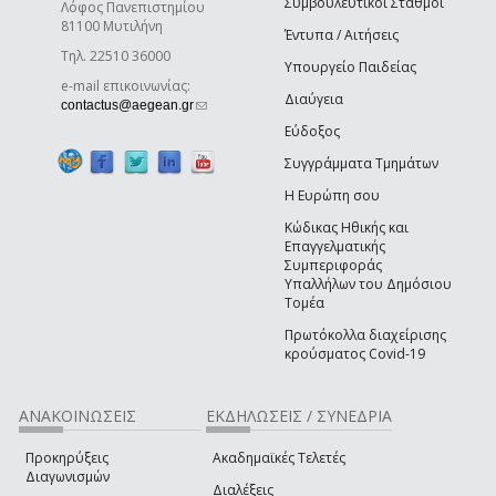
Συμβουλευτικοί Σταθμοί
Λόφος Πανεπιστημίου
81100 Μυτιλήνη
Έντυπα / Αιτήσεις
Τηλ. 22510 36000
Υπουργείο Παιδείας
e-mail επικοινωνίας:
Διαύγεια
(link sends e-mail)
contactus@aegean.gr
Εύδοξος
Συγγράμματα Τμημάτων
Η Ευρώπη σου
Κώδικας Ηθικής και
Επαγγελματικής
Συμπεριφοράς
Υπαλλήλων του Δημόσιου
Τομέα
Πρωτόκολλα διαχείρισης
κρούσματος Covid-19
ΑΝΑΚΟΙΝΩΣΕΙΣ
ΕΚΔΗΛΩΣΕΙΣ / ΣΥΝΕΔΡΙΑ
Προκηρύξεις
Ακαδημαϊκές Τελετές
Διαγωνισμών
Διαλέξεις