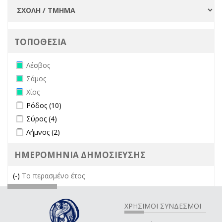
ΤΟΠΟΘΕΣΙΑ
Remove Λέσβος filter
Λέσβος
Remove Σάμος filter
Σάμος
Remove Χίος filter
Χίος
Apply Ρόδος filter
Apply Ρόδος filter
Ρόδος (10)
Apply Σύρος filter
Apply Σύρος filter
Σύρος (4)
Apply Λήμνος filter
Apply Λήμνος filter
Λήμνος (2)
ΗΜΕΡΟΜΗΝΙΑ ΔΗΜΟΣΙΕΥΣΗΣ
(-)
Remove Το περασμένο έτος filter
Το περασμένο έτος
ΧΡΗΣΙΜΟΙ ΣΥΝΔΕΣΜΟΙ