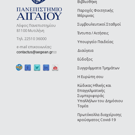
Βιβλιοθήκη
Παροχές Φοιτητικής
Μέριμνας
Συμβουλευτικοί Σταθμοί
Λόφος Πανεπιστημίου
81100 Μυτιλήνη
Έντυπα / Αιτήσεις
Τηλ. 22510 36000
Υπουργείο Παιδείας
e-mail επικοινωνίας:
Διαύγεια
(link sends e-mail)
contactus@aegean.gr
Εύδοξος
Συγγράμματα Τμημάτων
Η Ευρώπη σου
Κώδικας Ηθικής και
Επαγγελματικής
Συμπεριφοράς
Υπαλλήλων του Δημόσιου
Τομέα
Πρωτόκολλα διαχείρισης
κρούσματος Covid-19