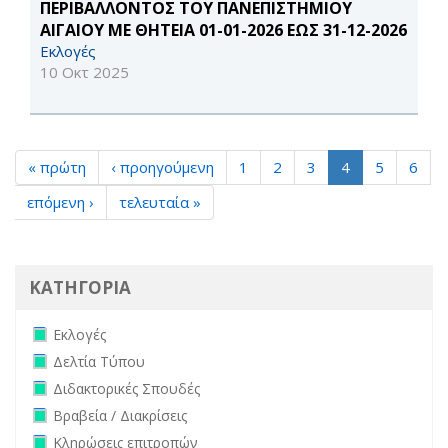
ΠΕΡΙΒΑΛΛΟΝΤΟΣ ΤΟΥ ΠΑΝΕΠΙΣΤΗΜΙΟΥ
ΑΙΓΑΙΟΥ ΜΕ ΘΗΤΕΙΑ 01-01-2026 ΕΩΣ 31-12-2026
Εκλογές
10 Οκτ 2025
« πρώτη
‹ προηγούμενη
1
2
3
4
5
6
επόμενη ›
τελευταία »
ΚΑΤΗΓΟΡΙΑ
Remove Εκλογές filter
Εκλογές
Remove Δελτία Τύπου filter
Δελτία Τύπου
Remove Διδακτορικές Σπουδές filter
Διδακτορικές Σπουδές
Remove Βραβεία / Διακρίσεις filter
Βραβεία / Διακρίσεις
Remove Κληρώσεις επιτροπών filter
Κληρώσεις επιτροπών