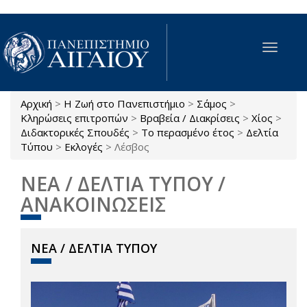
Παράκαμψη προς το κυρίως περιεχόμενο
Toggle
navigat
Αρχική
>
Η Ζωή στο Πανεπιστήμιο
>
Σάμος
>
Είστε εδώ
Κληρώσεις επιτροπών
>
Βραβεία / Διακρίσεις
>
Χίος
>
Διδακτορικές Σπουδές
>
Το περασμένο έτος
>
Δελτία
Τύπου
>
Εκλογές
>
Λέσβος
ΝΕΑ / ΔΕΛΤΙΑ ΤΥΠΟΥ /
ΑΝΑΚΟΙΝΩΣΕΙΣ
ΝΕΑ / ΔΕΛΤΙΑ ΤΥΠΟΥ