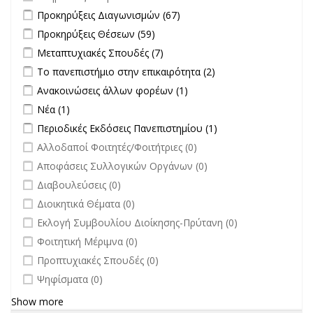
Apply Προκηρύξεις Διαγωνισμών filter
Apply Προκηρύξεις
Προκηρύξεις Διαγωνισμών (67)
Διαγωνισμών filter
Apply Προκηρύξεις Θέσεων filter
Apply Προκηρύξεις Θέσεων
Προκηρύξεις Θέσεων (59)
filter
Apply Μεταπτυχιακές Σπουδές filter
Apply Μεταπτυχιακές Σπουδές
Μεταπτυχιακές Σπουδές (7)
filter
Apply Το πανεπιστήμιο στην επικαιρότητα filter
Apply Το
Το πανεπιστήμιο στην επικαιρότητα (2)
πανεπιστήμιο στην
Apply Ανακοινώσεις άλλων φορέων filter
Apply Ανακοινώσεις
Ανακοινώσεις άλλων φορέων (1)
επικαιρότητα filter
άλλων φορέων filter
Apply Νέα filter
Apply Νέα filter
Νέα (1)
Apply Περιοδικές Εκδόσεις Πανεπιστημίου filter
Apply Περιοδικές
Περιοδικές Εκδόσεις Πανεπιστημίου (1)
Εκδόσεις
undefined
Αλλοδαποί Φοιτητές/Φοιτήτριες (0)
Πανεπιστημίου
undefined
Αποφάσεις Συλλογικών Οργάνων (0)
filter
undefined
Διαβουλεύσεις (0)
undefined
Διοικητικά Θέματα (0)
undefined
Εκλογή Συμβουλίου Διοίκησης-Πρύτανη (0)
undefined
Φοιτητική Μέριμνα (0)
undefined
Προπτυχιακές Σπουδές (0)
undefined
Ψηφίσματα (0)
Show more