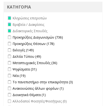
ΚΑΤΗΓΟΡΙΑ
Remove Κληρώσεις επιτροπών filter
Κληρώσεις επιτροπών
Remove Βραβεία / Διακρίσεις filter
Βραβεία / Διακρίσεις
Remove Διδακτορικές Σπουδές filter
Διδακτορικές Σπουδές
Apply Προκηρύξεις Διαγωνισμών filter
Apply Προκηρύξεις
Προκηρύξεις Διαγωνισμών (736)
Διαγωνισμών filter
Apply Προκηρύξεις Θέσεων filter
Apply Προκηρύξεις Θέσεων
Προκηρύξεις Θέσεων (178)
filter
Apply Εκλογές filter
Apply Εκλογές filter
Εκλογές (149)
Apply Δελτία Τύπου filter
Apply Δελτία Τύπου filter
Δελτία Τύπου (49)
Apply Μεταπτυχιακές Σπουδές filter
Apply Μεταπτυχιακές
Μεταπτυχιακές Σπουδές (36)
Σπουδές filter
Apply Ψηφίσματα filter
Apply Ψηφίσματα filter
Ψηφίσματα (31)
Apply Νέα filter
Apply Νέα filter
Νέα (19)
Apply Το πανεπιστήμιο στην επικαιρότητα filter
Apply Το
Το πανεπιστήμιο στην επικαιρότητα (3)
πανεπιστήμιο στην
Apply Ανακοινώσεις άλλων φορέων filter
Apply Ανακοινώσεις
Ανακοινώσεις άλλων φορέων (1)
επικαιρότητα filter
άλλων φορέων filter
Apply Διοικητικά Θέματα filter
Apply Διοικητικά Θέματα filter
Διοικητικά Θέματα (1)
undefined
Αλλοδαποί Φοιτητές/Φοιτήτριες (0)