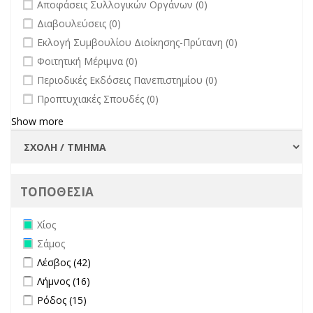
undefined
Αποφάσεις Συλλογικών Οργάνων (0)
undefined
Διαβουλεύσεις (0)
undefined
Εκλογή Συμβουλίου Διοίκησης-Πρύτανη (0)
undefined
Φοιτητική Μέριμνα (0)
undefined
Περιοδικές Εκδόσεις Πανεπιστημίου (0)
undefined
Προπτυχιακές Σπουδές (0)
Show more
ΤΟΠΟΘΕΣΙΑ
Remove Χίος filter
Χίος
Remove Σάμος filter
Σάμος
Apply Λέσβος filter
Apply Λέσβος filter
Λέσβος (42)
Apply Λήμνος filter
Apply Λήμνος filter
Λήμνος (16)
Apply Ρόδος filter
Apply Ρόδος filter
Ρόδος (15)