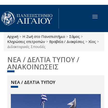
Παράκαμψη προς το κυρίως περιεχόμενο
Toggle
navigat
Αρχική
>
Η Ζωή στο Πανεπιστήμιο
>
Σάμος
>
Είστε εδώ
Κληρώσεις επιτροπών
>
Βραβεία / Διακρίσεις
>
Χίος
>
Διδακτορικές Σπουδές
ΝΕΑ / ΔΕΛΤΙΑ ΤΥΠΟΥ /
ΑΝΑΚΟΙΝΩΣΕΙΣ
ΝΕΑ / ΔΕΛΤΙΑ ΤΥΠΟΥ