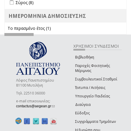
Apply Σύρος filter
Apply Σύρος filter
Σύρος (8)
ΗΜΕΡΟΜΗΝΙΑ ΔΗΜΟΣΙΕΥΣΗΣ
Το περασμένο έτος (1)
Apply Το περασμένο έτος filter
ΧΡΗΣΙΜΟΙ ΣΥΝΔΕΣΜΟΙ
Βιβλιοθήκη
Παροχές Φοιτητικής
Μέριμνας
Συμβουλευτικοί Σταθμοί
Λόφος Πανεπιστημίου
81100 Μυτιλήνη
Έντυπα / Αιτήσεις
Τηλ. 22510 36000
Υπουργείο Παιδείας
e-mail επικοινωνίας:
Διαύγεια
(link sends e-mail)
contactus@aegean.gr
Εύδοξος
Συγγράμματα Τμημάτων
Η Ευρώπη σου