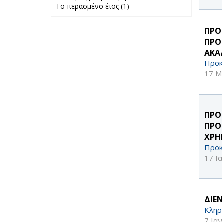
Το περασμένο έτος (1)
Apply Το
προηγούμενο
περασμένο έτος
μήνα filter
filter
ΠΡΟ
ΠΡΟ
ΑΚΑ
Προκ
17 Μ
ΠΡΟ
ΠΡΟ
ΧΡΗ
Προκ
17 Ι
ΔΙΕ
Κληρ
7 Ια