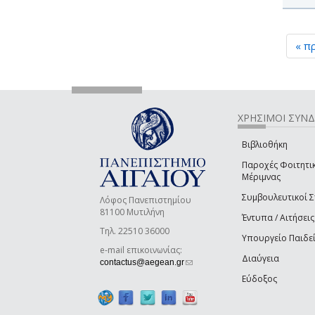
« π
ΧΡΗΣΙΜΟΙ ΣΥΝ
Βιβλιοθήκη
Παροχές Φοιτητι
Μέριμνας
Συμβουλευτικοί 
Λόφος Πανεπιστημίου
81100 Μυτιλήνη
Έντυπα / Αιτήσεις
Τηλ. 22510 36000
Υπουργείο Παιδε
e-mail επικοινωνίας:
Διαύγεια
(link sends e-mail)
contactus@aegean.gr
Εύδοξος