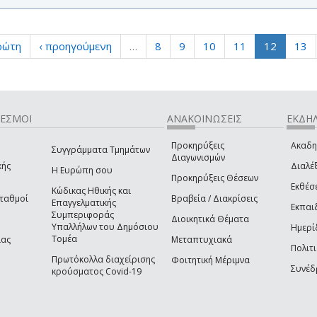
ρώτη
‹ προηγούμενη
…
8
9
10
11
12
13
ΔΕΣΜΟΙ
ΑΝΑΚΟΙΝΩΣΕΙΣ
ΕΚΔΗΛ
Προκηρύξεις
Ακαδη
Συγγράμματα Τμημάτων
Διαγωνισμών
κής
Διαλέξ
Η Ευρώπη σου
Προκηρύξεις Θέσεων
Εκθέσ
Κώδικας Ηθικής και
Σταθμοί
Βραβεία / Διακρίσεις
Επαγγελματικής
Εκπαι
Συμπεριφοράς
Διοικητικά Θέματα
Υπαλλήλων του Δημόσιου
Ημερί
Τομέα
ίας
Μεταπτυχιακά
Πολιτι
Πρωτόκολλα διαχείρισης
Φοιτητική Μέριμνα
Συνέδ
κρούσματος Covid-19