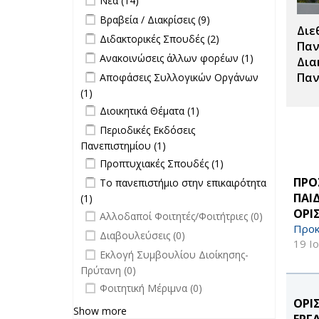
Νέα (14)
Apply Βραβεία / Διακρίσεις filter
Apply
Βραβεία / Διακρίσεις (9)
Διε
Βραβεία /
Apply Διδακτορικές Σπουδές filter
Apply
Διδακτορικές Σπουδές (2)
Διακρίσεις
Παν
Διδακτορικές
Apply Ανακοινώσεις άλλων φορέων
Apply
Ανακοινώσεις άλλων φορέων (1)
filter
Δια
Σπουδές
filter
Ανακοινώσεις
Apply Αποφάσεις Συλλογικών
Παν
Αποφάσεις Συλλογικών Οργάνων
filter
άλλων
Οργάνων filter
(1)
Apply Αποφάσεις Συλλογικών
φορέων filter
Apply Διοικητικά Θέματα filter
Οργάνων filter
Apply Διοικητικά
Διοικητικά Θέματα (1)
Θέματα filter
Apply Περιοδικές Εκδόσεις
Περιοδικές Εκδόσεις
Πανεπιστημίου filter
Πανεπιστημίου (1)
Apply Περιοδικές
Apply Προπτυχιακές Σπουδές filter
Εκδόσεις
Apply
Προπτυχιακές Σπουδές (1)
Πανεπιστημίου filter
Προπτυχιακές
Apply Το πανεπιστήμιο στην
ΠΡΟ
Το πανεπιστήμιο στην επικαιρότητα
Σπουδές filter
επικαιρότητα filter
ΠΑΙ
(1)
Apply Το πανεπιστήμιο στην
ΟΡΙ
undefined
επικαιρότητα filter
Αλλοδαποί Φοιτητές/Φοιτήτριες (0)
Προκ
undefined
Διαβουλεύσεις (0)
19 Ι
undefined
Εκλογή Συμβουλίου Διοίκησης-
Πρύτανη (0)
undefined
Φοιτητική Μέριμνα (0)
ΟΡΙ
Show more
ΕΡΓ