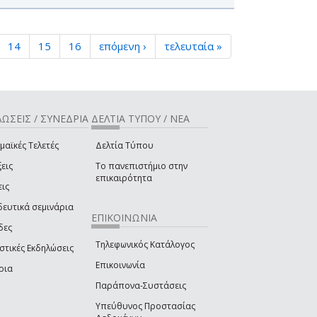
14
15
16
επόμενη ›
τελευταία »
ΩΣΕΙΣ / ΣΥΝΕΔΡΙΑ
ΔΕΛΤΙΑ ΤΥΠΟΥ / ΝΕΑ
μαϊκές Τελετές
Δελτία Τύπου
εις
Το πανεπιστήμιο στην
επικαιρότητα
εις
δευτικά σεμινάρια
ΕΠΙΚΟΙΝΩΝΙΑ
δες
Τηλεφωνικός Κατάλογος
στικές Εκδηλώσεις
Επικοινωνία
ρια
Παράπονα-Συστάσεις
Υπεύθυνος Προστασίας