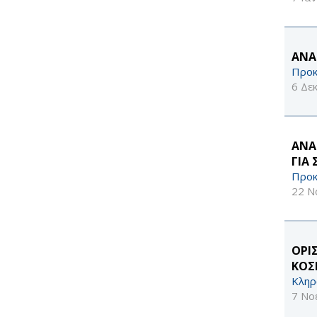
ΑΝΑ
Προκ
6 Δε
ΑΝΑ
ΓΙΑ
Προκ
22 Ν
OΡΙ
ΚΟΣ
Κληρ
7 Νο