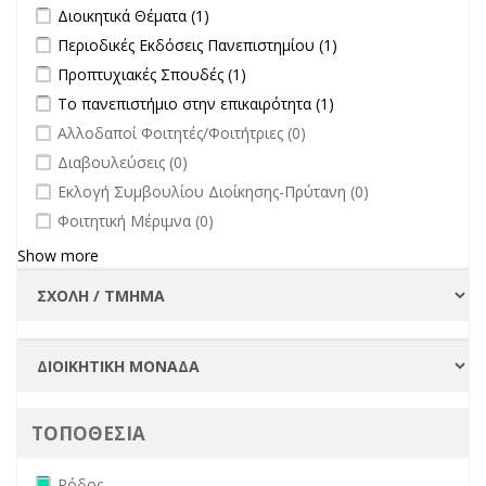
Συλλογικών
Apply Διοικητικά Θέματα filter
Apply Διοικητικά Θέματα filter
Διοικητικά Θέματα (1)
Οργάνων filter
Apply Περιοδικές Εκδόσεις Πανεπιστημίου filter
Apply Περιοδικές
Περιοδικές Εκδόσεις Πανεπιστημίου (1)
Εκδόσεις
Apply Προπτυχιακές Σπουδές filter
Apply Προπτυχιακές Σπουδές
Προπτυχιακές Σπουδές (1)
Πανεπιστημίου
filter
Apply Το πανεπιστήμιο στην επικαιρότητα filter
Apply Το
Το πανεπιστήμιο στην επικαιρότητα (1)
filter
πανεπιστήμιο στην
undefined
Αλλοδαποί Φοιτητές/Φοιτήτριες (0)
επικαιρότητα filter
undefined
Διαβουλεύσεις (0)
undefined
Εκλογή Συμβουλίου Διοίκησης-Πρύτανη (0)
undefined
Φοιτητική Μέριμνα (0)
Show more
ΤΟΠΟΘΕΣΙΑ
Remove Ρόδος filter
Ρόδος