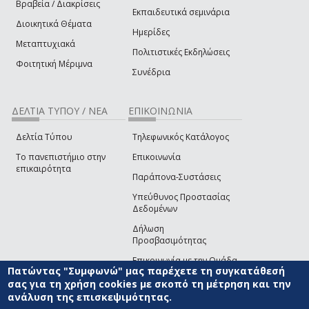
Βραβεία / Διακρίσεις
Εκπαιδευτικά σεμινάρια
Διοικητικά Θέματα
Ημερίδες
Μεταπτυχιακά
Πολιτιστικές Εκδηλώσεις
Φοιτητική Μέριμνα
Συνέδρια
ΔΕΛΤΙΑ ΤΥΠΟΥ / ΝΕΑ
ΕΠΙΚΟΙΝΩΝΙΑ
Δελτία Τύπου
Τηλεφωνικός Κατάλογος
Το πανεπιστήμιο στην
Επικοινωνία
επικαιρότητα
Παράπονα-Συστάσεις
Υπεύθυνος Προστασίας
Δεδομένων
Δήλωση
Προσβασιμότητας
Επικοινωνία με την Ομάδα
Πατώντας "Συμφωνώ" μας παρέχετε τη συγκατάθεσή
Ανάπτυξης του site
(link sends e-mail)
σας για τη χρήση cookies με σκοπό τη μέτρηση και την
ανάλυση της επισκεψιμότητας.
© ΠΑΝΕΠΙΣΤΗΜΙΟ ΑΙΓΑΙΟΥ
ΟΡΟΙ ΧΡΗΣΗΣ
ΠΟΛΙΤΙΚΗ COOKIES
ΟΜΑΔΑ