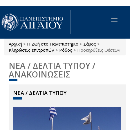
Παράκαμψη προς το κυρίως περιεχόμενο
Toggle
navigat
Αρχική
>
Η Ζωή στο Πανεπιστήμιο
>
Σάμος
>
Είστε εδώ
Κληρώσεις επιτροπών
>
Ρόδος
>
Προκηρύξεις Θέσεων
ΝΕΑ / ΔΕΛΤΙΑ ΤΥΠΟΥ /
ΑΝΑΚΟΙΝΩΣΕΙΣ
ΝΕΑ / ΔΕΛΤΙΑ ΤΥΠΟΥ