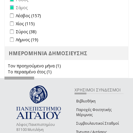
Remove Σάμος filter
Σάμος
Apply Λέσβος filter
Apply Λέσβος filter
Λέσβος (157)
Apply Χίος filter
Apply Χίος filter
Χίος (115)
Apply Σύρος filter
Apply Σύρος filter
Σύρος (38)
Apply Λήμνος filter
Apply Λήμνος filter
Λήμνος (19)
ΗΜΕΡΟΜΗΝΙΑ ΔΗΜΟΣΙΕΥΣΗΣ
Τον προηγούμενο μήνα (1)
Apply Τον προηγούμενο μήνα
Το περασμένο έτος (1)
Apply Το περασμένο έτος filter
filter
ΧΡΗΣΙΜΟΙ ΣΥΝΔΕΣΜΟΙ
Βιβλιοθήκη
Παροχές Φοιτητικής
Μέριμνας
Συμβουλευτικοί Σταθμοί
Λόφος Πανεπιστημίου
81100 Μυτιλήνη
Έντυπα / Αιτήσεις