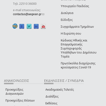
Τηλ. 22510 36000
Υπουργείο Παιδείας
e-mail επικοινωνίας:
Διαύγεια
(link sends e-mail)
contactus@aegean.gr
Εύδοξος
Συγγράμματα Τμημάτων
Η Ευρώπη σου
Κώδικας Ηθικής και
Επαγγελματικής
Συμπεριφοράς
Υπαλλήλων του Δημόσιου
Τομέα
Πρωτόκολλα διαχείρισης
κρούσματος Covid-19
ΑΝΑΚΟΙΝΩΣΕΙΣ
ΕΚΔΗΛΩΣΕΙΣ / ΣΥΝΕΔΡΙΑ
Προκηρύξεις
Ακαδημαϊκές Τελετές
Διαγωνισμών
Διαλέξεις
Προκηρύξεις Θέσεων
Εκθέσεις