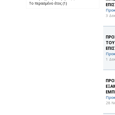
Το περασμένο έτος (1)
Apply Το
προηγούμενο
ΕΠΙ
περασμένο έτος
μήνα filter
Προκ
filter
3 Δε
ΠΡΟ
ΤΟΥ
ΕΠΙ
Προκ
1 Δε
ΠΡΟ
ΕΞΑ
ΕΜΠ
Προκ
28 Ν