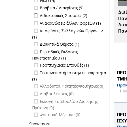
Νέα (14)
Apply Βραβεία / Διακρίσεις filter
Apply
Βραβεία / Διακρίσεις (9)
Διε
Βραβεία /
Apply Διδακτορικές Σπουδές filter
Apply
Διδακτορικές Σπουδές (2)
Διακρίσεις
Παν
Διδακτορικές
Apply Ανακοινώσεις άλλων φορέων
Apply
Ανακοινώσεις άλλων φορέων (1)
filter
Δια
Σπουδές
filter
Ανακοινώσεις
Apply Αποφάσεις Συλλογικών
Παν
Αποφάσεις Συλλογικών Οργάνων
filter
άλλων
Οργάνων filter
(1)
Apply Αποφάσεις Συλλογικών
φορέων filter
Apply Διοικητικά Θέματα filter
Οργάνων filter
Apply Διοικητικά
Διοικητικά Θέματα (1)
Θέματα filter
Apply Περιοδικές Εκδόσεις
Περιοδικές Εκδόσεις
Πανεπιστημίου filter
Πανεπιστημίου (1)
Apply Περιοδικές
Apply Προπτυχιακές Σπουδές filter
Εκδόσεις
Apply
Προπτυχιακές Σπουδές (1)
Πανεπιστημίου filter
Προπτυχιακές
Apply Το πανεπιστήμιο στην
ΠΡΟ
Το πανεπιστήμιο στην επικαιρότητα
Σπουδές filter
επικαιρότητα filter
ΤΜΗ
(1)
Apply Το πανεπιστήμιο στην
Προκ
undefined
επικαιρότητα filter
Αλλοδαποί Φοιτητές/Φοιτήτριες (0)
11 Μ
undefined
Διαβουλεύσεις (0)
undefined
Εκλογή Συμβουλίου Διοίκησης-
Πρύτανη (0)
undefined
ΠΡΟ
Φοιτητική Μέριμνα (0)
ΙΣΧ
Show more
Προκ