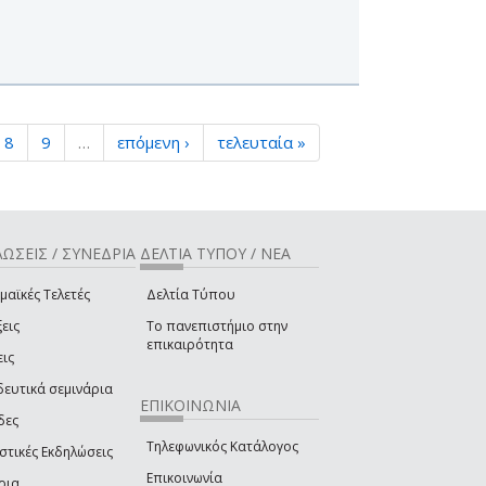
8
9
…
επόμενη ›
τελευταία »
ΩΣΕΙΣ / ΣΥΝΕΔΡΙΑ
ΔΕΛΤΙΑ ΤΥΠΟΥ / ΝΕΑ
μαϊκές Τελετές
Δελτία Τύπου
εις
Το πανεπιστήμιο στην
επικαιρότητα
εις
δευτικά σεμινάρια
ΕΠΙΚΟΙΝΩΝΙΑ
δες
Τηλεφωνικός Κατάλογος
στικές Εκδηλώσεις
Επικοινωνία
ρια