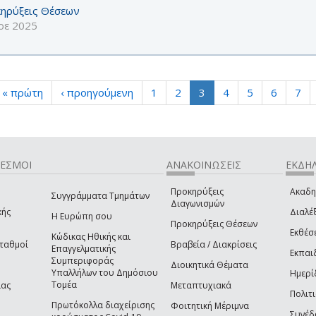
ηρύξεις Θέσεων
οε 2025
« πρώτη
‹ προηγούμενη
1
2
3
4
5
6
7
ΔΕΣΜΟΙ
ΑΝΑΚΟΙΝΩΣΕΙΣ
ΕΚΔΗΛ
Προκηρύξεις
Ακαδη
Συγγράμματα Τμημάτων
Διαγωνισμών
κής
Διαλέξ
Η Ευρώπη σου
Προκηρύξεις Θέσεων
Εκθέσ
Κώδικας Ηθικής και
Σταθμοί
Βραβεία / Διακρίσεις
Επαγγελματικής
Εκπαι
Συμπεριφοράς
Διοικητικά Θέματα
Υπαλλήλων του Δημόσιου
Ημερί
Τομέα
ίας
Μεταπτυχιακά
Πολιτι
Πρωτόκολλα διαχείρισης
Φοιτητική Μέριμνα
Συνέδ