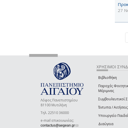
Προκ
27 Ν
ΧΡΗΣΙΜΟΙ ΣΥΝ
Βιβλιοθήκη
Παροχές Φοιτητι
Μέριμνας
Συμβουλευτικοί 
Λόφος Πανεπιστημίου
81100 Μυτιλήνη
Έντυπα / Αιτήσεις
Τηλ. 22510 36000
Υπουργείο Παιδε
e-mail επικοινωνίας:
Διαύγεια
(link sends e-mail)
contactus@aegean.gr