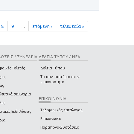
8
9
…
επόμενη ›
τελευταία »
ΩΣΕΙΣ / ΣΥΝΕΔΡΙΑ
ΔΕΛΤΙΑ ΤΥΠΟΥ / ΝΕΑ
μαϊκές Τελετές
Δελτία Τύπου
εις
Το πανεπιστήμιο στην
επικαιρότητα
εις
δευτικά σεμινάρια
ΕΠΙΚΟΙΝΩΝΙΑ
δες
Τηλεφωνικός Κατάλογος
στικές Εκδηλώσεις
Επικοινωνία
ρια
Παράπονα-Συστάσεις