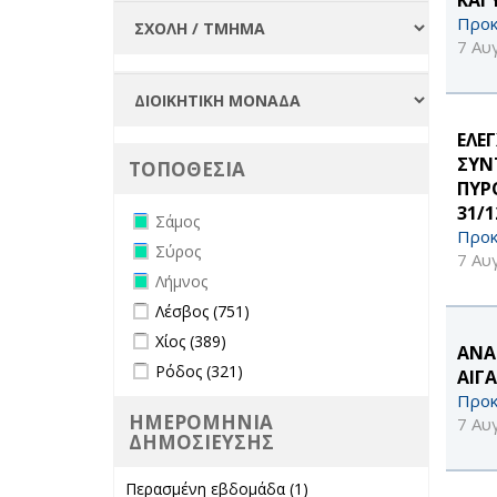
Προκ
7 Αυ
ΕΛΕ
ΣΥΝ
ΤΟΠΟΘΕΣΙΑ
ΠΥΡ
31/1
Remove Σάμος filter
Σάμος
Προκ
Remove Σύρος filter
Σύρος
7 Αυ
Remove Λήμνος filter
Λήμνος
Apply Λέσβος filter
Apply Λέσβος filter
Λέσβος (751)
Apply Χίος filter
Apply Χίος filter
Χίος (389)
ΑΝΑ
Apply Ρόδος filter
Apply Ρόδος filter
Ρόδος (321)
ΑΙΓΑ
Προκ
ΗΜΕΡΟΜΗΝΙΑ
7 Αυ
ΔΗΜΟΣΙΕΥΣΗΣ
Περασμένη εβδομάδα (1)
Apply