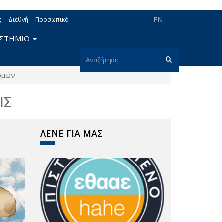
EN
ς
Διεθνή
Προσωπικό
ΙΣΤΗΜΙΟ
Φόρμα
σμών
αναζήτησης
Αναζήτηση
ΙΣ
ΛΕΝΕ ΓΙΑ ΜΑΣ