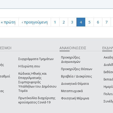
« πρώτη
‹ προηγούμενη
1
2
3
4
5
6
7
ΔΕΣΜΟΙ
ΑΝΑΚΟΙΝΩΣΕΙΣ
ΕΚΔΗΛ
Προκηρύξεις
Ακαδη
Συγγράμματα Τμημάτων
Διαγωνισμών
κής
Διαλέξ
Η Ευρώπη σου
Προκηρύξεις Θέσεων
Εκθέσ
Κώδικας Ηθικής και
Σταθμοί
Βραβεία / Διακρίσεις
Επαγγελματικής
Εκπαι
Συμπεριφοράς
Διοικητικά Θέματα
Υπαλλήλων του Δημόσιου
Ημερί
Τομέα
ίας
Μεταπτυχιακά
Πολιτι
Πρωτόκολλα διαχείρισης
Φοιτητική Μέριμνα
Συνέδ
κρούσματος Covid-19