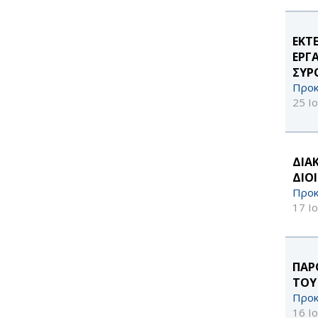
ΕΚΤ
ΕΡΓ
ΣΥΡ
Προκ
25 Ι
ΔΙΑ
ΔΙΟ
Προκ
17 Ι
ΠΑΡ
ΤΟΥ
Προκ
16 Ι