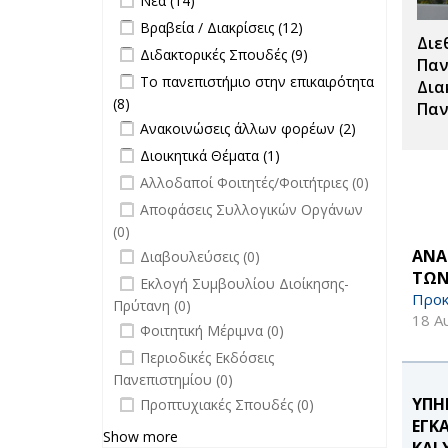
Νέα (14)
Σπουδές filter
Apply Βραβεία / Διακρίσεις filter
Apply
Βραβεία / Διακρίσεις (12)
Διε
Βραβεία /
Apply Διδακτορικές Σπουδές filter
Apply
Διδακτορικές Σπουδές (9)
Διακρίσεις
Παν
Διδακτορικές
Apply Το πανεπιστήμιο στην
Το πανεπιστήμιο στην επικαιρότητα
filter
Δια
Σπουδές
επικαιρότητα filter
(8)
Apply Το πανεπιστήμιο στην
Παν
filter
Apply Ανακοινώσεις άλλων φορέων
επικαιρότητα filter
Apply
Ανακοινώσεις άλλων φορέων (2)
filter
Ανακοινώσεις
Apply Διοικητικά Θέματα filter
Apply Διοικητικά
Διοικητικά Θέματα (1)
άλλων
Θέματα filter
undefined
Αλλοδαποί Φοιτητές/Φοιτήτριες (0)
φορέων filter
undefined
Αποφάσεις Συλλογικών Οργάνων
(0)
undefined
ΑΝΑ
Διαβουλεύσεις (0)
ΤΩΝ
undefined
Εκλογή Συμβουλίου Διοίκησης-
Προκ
Πρύτανη (0)
18 Α
undefined
Φοιτητική Μέριμνα (0)
undefined
Περιοδικές Εκδόσεις
Πανεπιστημίου (0)
undefined
ΥΠΗ
Προπτυχιακές Σπουδές (0)
ΕΓΚ
Show more
ΚΑΙ 