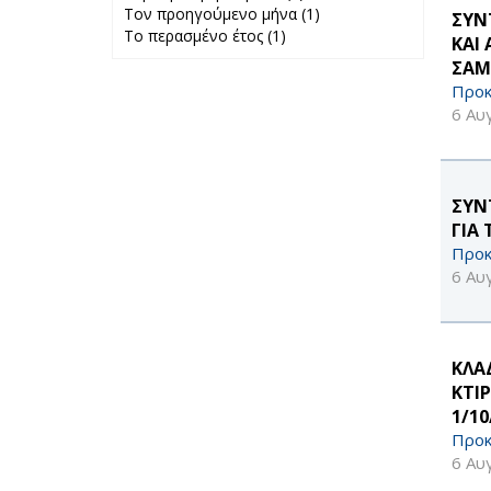
Τον προηγούμενο μήνα (1)
Περασμένη
Apply Τον
ΣΥΝ
Το περασμένο έτος (1)
Apply Το
εβδομάδα filter
προηγούμενο
ΚΑΙ
περασμένο έτος
μήνα filter
ΣΑΜΟ
filter
Προκ
6 Αυ
ΣΥΝ
ΓΙΑ 
Προκ
6 Αυ
ΚΛΑ
ΚΤΙ
1/10
Προκ
6 Αυ