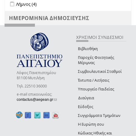
Apply Λήμνος filter
Apply Λήμνος filter
Λήμνος (4)
ΗΜΕΡΟΜΗΝΙΑ ΔΗΜΟΣΙΕΥΣΗΣ
ΧΡΗΣΙΜΟΙ ΣΥΝΔΕΣΜΟΙ
Βιβλιοθήκη
Παροχές Φοιτητικής
Μέριμνας
Συμβουλευτικοί Σταθμοί
Λόφος Πανεπιστημίου
81100 Μυτιλήνη
Έντυπα / Αιτήσεις
Τηλ. 22510 36000
Υπουργείο Παιδείας
e-mail επικοινωνίας:
Διαύγεια
(link sends e-mail)
contactus@aegean.gr
Εύδοξος
Συγγράμματα Τμημάτων
Η Ευρώπη σου
Κώδικας Ηθικής και