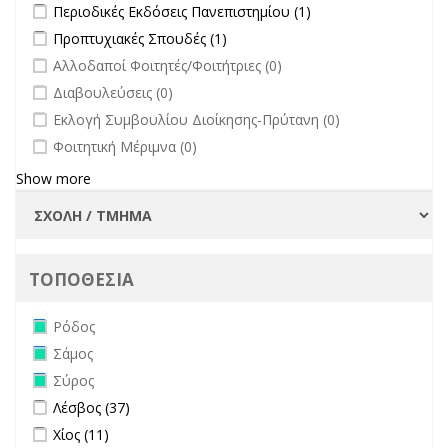
Apply Περιοδικές Εκδόσεις Πανεπιστημίου filter
Apply Περιοδικές
Περιοδικές Εκδόσεις Πανεπιστημίου (1)
Εκδόσεις
Apply Προπτυχιακές Σπουδές filter
Apply Προπτυχιακές Σπουδές
Προπτυχιακές Σπουδές (1)
Πανεπιστημίου
filter
undefined
Αλλοδαποί Φοιτητές/Φοιτήτριες (0)
filter
undefined
Διαβουλεύσεις (0)
undefined
Εκλογή Συμβουλίου Διοίκησης-Πρύτανη (0)
undefined
Φοιτητική Μέριμνα (0)
Show more
ΤΟΠΟΘΕΣΙΑ
Remove Ρόδος filter
Ρόδος
Remove Σάμος filter
Σάμος
Remove Σύρος filter
Σύρος
Apply Λέσβος filter
Apply Λέσβος filter
Λέσβος (37)
Apply Χίος filter
Apply Χίος filter
Χίος (11)