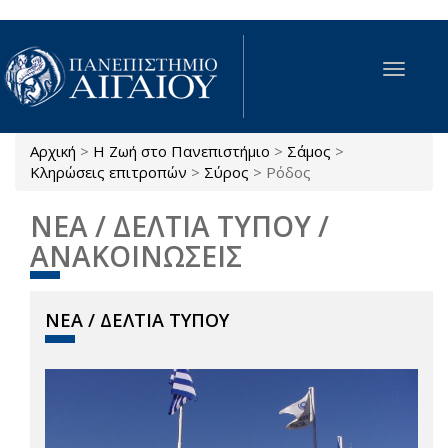
Παράκαμψη προς το κυρίως περιεχόμενο
Toggle
navigat
Αρχική
>
Η Ζωή στο Πανεπιστήμιο
>
Σάμος
>
Είστε εδώ
Κληρώσεις επιτροπών
>
Σύρος
>
Ρόδος
ΝΕΑ / ΔΕΛΤΙΑ ΤΥΠΟΥ /
ΑΝΑΚΟΙΝΩΣΕΙΣ
ΝΕΑ / ΔΕΛΤΙΑ ΤΥΠΟΥ