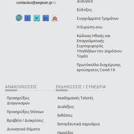
Διαύγεια
(link sends e-mail)
contactus@aegean.gr
Εύδοξος
Συγγράμματα Τμημάτων
Η Ευρώπη σου
Κώδικας Ηθικής και
Επαγγελματικής
Συμπεριφοράς
Υπαλλήλων του Δημόσιου
Τομέα
Πρωτόκολλα διαχείρισης
κρούσματος Covid-19
ΑΝΑΚΟΙΝΩΣΕΙΣ
ΕΚΔΗΛΩΣΕΙΣ / ΣΥΝΕΔΡΙΑ
Προκηρύξεις
Ακαδημαϊκές Τελετές
Διαγωνισμών
Διαλέξεις
Προκηρύξεις Θέσεων
Εκθέσεις
Βραβεία / Διακρίσεις
Εκπαιδευτικά σεμινάρια
Διοικητικά Θέματα
Ημερίδες