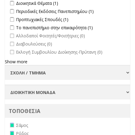
Apply Διοικητικά Θέματα filter
Apply Διοικητικά Θέματα filter
Διοικητικά Θέματα (1)
Οργάνων filter
Apply Περιοδικές Εκδόσεις Πανεπιστημίου filter
Apply Περιοδικές
Περιοδικές Εκδόσεις Πανεπιστημίου (1)
Εκδόσεις
Apply Προπτυχιακές Σπουδές filter
Apply Προπτυχιακές Σπουδές
Προπτυχιακές Σπουδές (1)
Πανεπιστημίου
filter
Apply Το πανεπιστήμιο στην επικαιρότητα filter
Apply Το
Το πανεπιστήμιο στην επικαιρότητα (1)
filter
πανεπιστήμιο στην
undefined
Αλλοδαποί Φοιτητές/Φοιτήτριες (0)
επικαιρότητα filter
undefined
Διαβουλεύσεις (0)
undefined
Εκλογή Συμβουλίου Διοίκησης-Πρύτανη (0)
Show more
ΤΟΠΟΘΕΣΙΑ
Remove Σάμος filter
Σάμος
Remove Ρόδος filter
Ρόδος