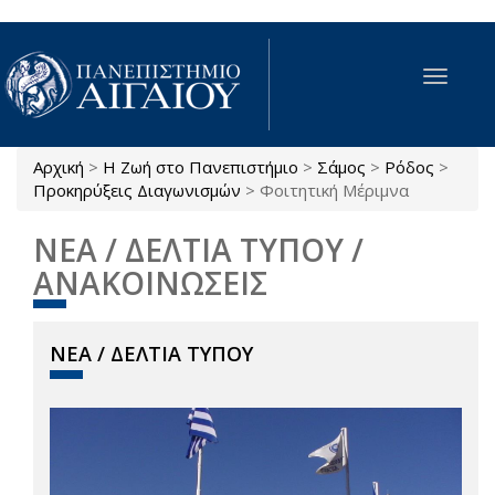
Παράκαμψη προς το κυρίως περιεχόμενο
Toggle
navigat
Αρχική
>
Η Ζωή στο Πανεπιστήμιο
>
Σάμος
>
Ρόδος
>
Είστε εδώ
Προκηρύξεις Διαγωνισμών
>
Φοιτητική Μέριμνα
ΝΕΑ / ΔΕΛΤΙΑ ΤΥΠΟΥ /
ΑΝΑΚΟΙΝΩΣΕΙΣ
ΝΕΑ / ΔΕΛΤΙΑ ΤΥΠΟΥ