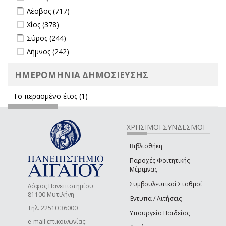
Apply Λέσβος filter
Apply Λέσβος filter
Λέσβος (717)
Apply Χίος filter
Apply Χίος filter
Χίος (378)
Apply Σύρος filter
Apply Σύρος filter
Σύρος (244)
Apply Λήμνος filter
Apply Λήμνος filter
Λήμνος (242)
ΗΜΕΡΟΜΗΝΙΑ ΔΗΜΟΣΙΕΥΣΗΣ
Το περασμένο έτος (1)
Apply Το περασμένο έτος filter
ΧΡΗΣΙΜΟΙ ΣΥΝΔΕΣΜΟΙ
Βιβλιοθήκη
Παροχές Φοιτητικής
Μέριμνας
Συμβουλευτικοί Σταθμοί
Λόφος Πανεπιστημίου
81100 Μυτιλήνη
Έντυπα / Αιτήσεις
Τηλ. 22510 36000
Υπουργείο Παιδείας
e-mail επικοινωνίας: