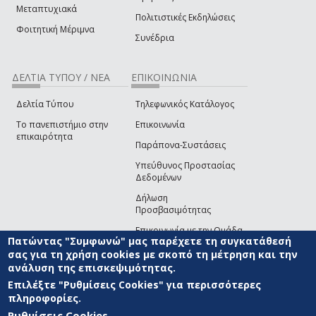
Μεταπτυχιακά
Πολιτιστικές Εκδηλώσεις
Φοιτητική Μέριμνα
Συνέδρια
ΔΕΛΤΙΑ ΤΥΠΟΥ / ΝΕΑ
ΕΠΙΚΟΙΝΩΝΙΑ
Δελτία Τύπου
Τηλεφωνικός Κατάλογος
Το πανεπιστήμιο στην
Επικοινωνία
επικαιρότητα
Παράπονα-Συστάσεις
Υπεύθυνος Προστασίας
Δεδομένων
Δήλωση
Προσβασιμότητας
Επικοινωνία με την Ομάδα
Πατώντας "Συμφωνώ" μας παρέχετε τη συγκατάθεσή
Ανάπτυξης του site
(link sends e-mail)
σας για τη χρήση cookies με σκοπό τη μέτρηση και την
ανάλυση της επισκεψιμότητας.
© ΠΑΝΕΠΙΣΤΗΜΙΟ ΑΙΓΑΙΟΥ
ΟΡΟΙ ΧΡΗΣΗΣ
ΠΟΛΙΤΙΚΗ COOKIES
ΟΜΑΔΑ
ΑΝΑΠΤΥΞΗΣ
Επιλέξτε "Ρυθμίσεις Cookies" για περισσότερες
πληροφορίες.
Ρυθμίσεις Cookies