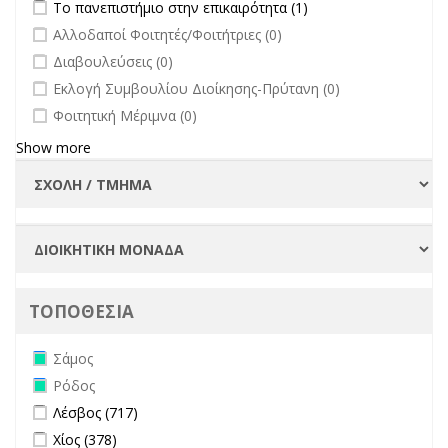
Apply Το πανεπιστήμιο στην επικαιρότητα filter
Apply Το
Το πανεπιστήμιο στην επικαιρότητα (1)
filter
πανεπιστήμιο στην
undefined
Αλλοδαποί Φοιτητές/Φοιτήτριες (0)
επικαιρότητα filter
undefined
Διαβουλεύσεις (0)
undefined
Εκλογή Συμβουλίου Διοίκησης-Πρύτανη (0)
undefined
Φοιτητική Μέριμνα (0)
Show more
ΤΟΠΟΘΕΣΙΑ
Remove Σάμος filter
Σάμος
Remove Ρόδος filter
Ρόδος
Apply Λέσβος filter
Apply Λέσβος filter
Λέσβος (717)
Apply Χίος filter
Apply Χίος filter
Χίος (378)