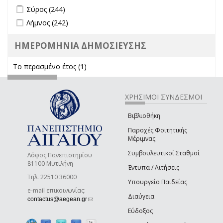
Apply Σύρος filter
Apply Σύρος filter
Σύρος (244)
Apply Λήμνος filter
Apply Λήμνος filter
Λήμνος (242)
ΗΜΕΡΟΜΗΝΙΑ ΔΗΜΟΣΙΕΥΣΗΣ
Το περασμένο έτος (1)
Apply Το περασμένο έτος filter
ΧΡΗΣΙΜΟΙ ΣΥΝΔΕΣΜΟΙ
Βιβλιοθήκη
Παροχές Φοιτητικής
Μέριμνας
Συμβουλευτικοί Σταθμοί
Λόφος Πανεπιστημίου
81100 Μυτιλήνη
Έντυπα / Αιτήσεις
Τηλ. 22510 36000
Υπουργείο Παιδείας
e-mail επικοινωνίας:
Διαύγεια
(link sends e-mail)
contactus@aegean.gr
Εύδοξος