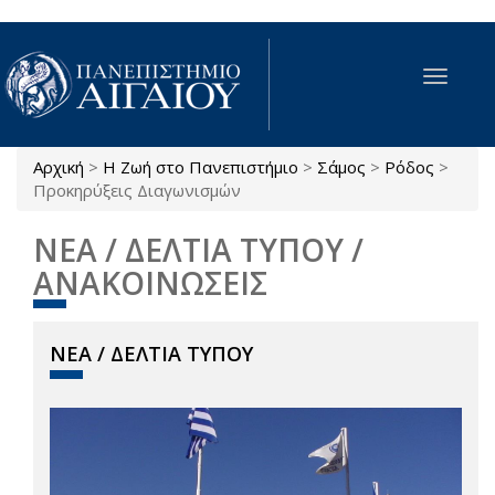
Παράκαμψη προς το κυρίως περιεχόμενο
Toggle
navigat
Αρχική
>
Η Ζωή στο Πανεπιστήμιο
>
Σάμος
>
Ρόδος
>
Είστε εδώ
Προκηρύξεις Διαγωνισμών
ΝΕΑ / ΔΕΛΤΙΑ ΤΥΠΟΥ /
ΑΝΑΚΟΙΝΩΣΕΙΣ
ΝΕΑ / ΔΕΛΤΙΑ ΤΥΠΟΥ