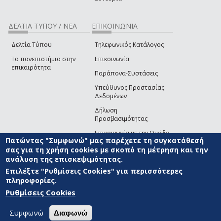
ΔΕΛΤΙΑ ΤΥΠΟΥ / ΝΕΑ
ΕΠΙΚΟΙΝΩΝΙΑ
Δελτία Τύπου
Τηλεφωνικός Κατάλογος
Το πανεπιστήμιο στην
Επικοινωνία
επικαιρότητα
Παράπονα-Συστάσεις
Υπεύθυνος Προστασίας
Δεδομένων
Δήλωση
Προσβασιμότητας
Επικοινωνία με την Ομάδα
Πατώντας "Συμφωνώ" μας παρέχετε τη συγκατάθεσή
Ανάπτυξης του site
(link sends e-mail)
σας για τη χρήση cookies με σκοπό τη μέτρηση και την
ανάλυση της επισκεψιμότητας.
© ΠΑΝΕΠΙΣΤΗΜΙΟ ΑΙΓΑΙΟΥ
ΟΡΟΙ ΧΡΗΣΗΣ
ΠΟΛΙΤΙΚΗ COOKIES
ΟΜΑΔΑ
ΑΝΑΠΤΥΞΗΣ
Επιλέξτε "Ρυθμίσεις Cookies" για περισσότερες
πληροφορίες.
Ρυθμίσεις Cookies
Συμφωνώ
Διαφωνώ