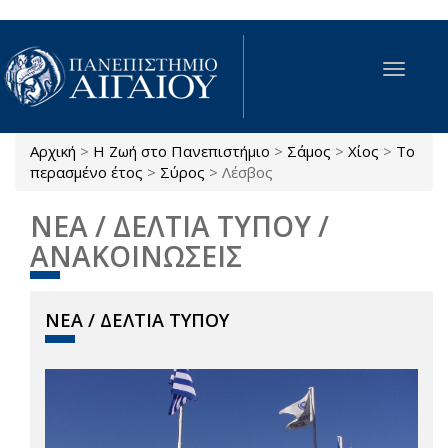
Παράκαμψη προς το κυρίως περιεχόμενο
Toggle
navigat
Αρχική
>
Η Ζωή στο Πανεπιστήμιο
>
Σάμος
>
Χίος
>
Το
Είστε εδώ
περασμένο έτος
>
Σύρος
>
Λέσβος
ΝΕΑ / ΔΕΛΤΙΑ ΤΥΠΟΥ /
ΑΝΑΚΟΙΝΩΣΕΙΣ
ΝΕΑ / ΔΕΛΤΙΑ ΤΥΠΟΥ