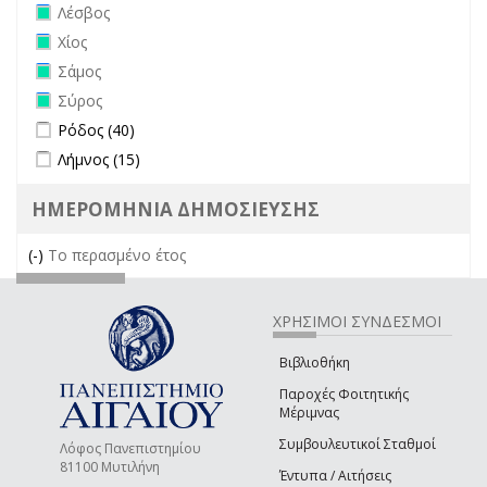
Remove Λέσβος filter
Λέσβος
Remove Χίος filter
Χίος
Remove Σάμος filter
Σάμος
Remove Σύρος filter
Σύρος
Apply Ρόδος filter
Apply Ρόδος filter
Ρόδος (40)
Apply Λήμνος filter
Apply Λήμνος filter
Λήμνος (15)
ΗΜΕΡΟΜΗΝΙΑ ΔΗΜΟΣΙΕΥΣΗΣ
(-)
Remove Το περασμένο έτος filter
Το περασμένο έτος
ΧΡΗΣΙΜΟΙ ΣΥΝΔΕΣΜΟΙ
Βιβλιοθήκη
Παροχές Φοιτητικής
Μέριμνας
Συμβουλευτικοί Σταθμοί
Λόφος Πανεπιστημίου
81100 Μυτιλήνη
Έντυπα / Αιτήσεις