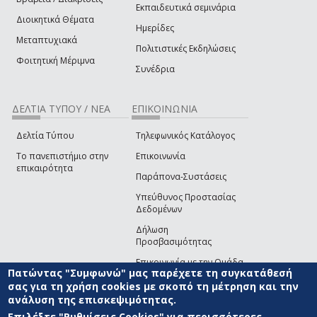
Εκπαιδευτικά σεμινάρια
Διοικητικά Θέματα
Ημερίδες
Μεταπτυχιακά
Πολιτιστικές Εκδηλώσεις
Φοιτητική Μέριμνα
Συνέδρια
ΔΕΛΤΙΑ ΤΥΠΟΥ / ΝΕΑ
ΕΠΙΚΟΙΝΩΝΙΑ
Δελτία Τύπου
Τηλεφωνικός Κατάλογος
Το πανεπιστήμιο στην
Επικοινωνία
επικαιρότητα
Παράπονα-Συστάσεις
Υπεύθυνος Προστασίας
Δεδομένων
Δήλωση
Προσβασιμότητας
Επικοινωνία με την Ομάδα
Πατώντας "Συμφωνώ" μας παρέχετε τη συγκατάθεσή
Ανάπτυξης του site
(link sends e-mail)
σας για τη χρήση cookies με σκοπό τη μέτρηση και την
ανάλυση της επισκεψιμότητας.
© ΠΑΝΕΠΙΣΤΗΜΙΟ ΑΙΓΑΙΟΥ
ΟΡΟΙ ΧΡΗΣΗΣ
ΠΟΛΙΤΙΚΗ COOKIES
ΟΜΑΔΑ
ΑΝΑΠΤΥΞΗΣ
Επιλέξτε "Ρυθμίσεις Cookies" για περισσότερες