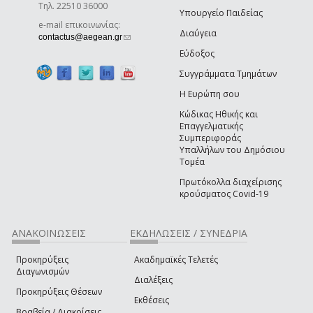
Τηλ. 22510 36000
Υπουργείο Παιδείας
e-mail επικοινωνίας:
Διαύγεια
(link sends e-mail)
contactus@aegean.gr
Εύδοξος
Συγγράμματα Τμημάτων
Η Ευρώπη σου
Κώδικας Ηθικής και
Επαγγελματικής
Συμπεριφοράς
Υπαλλήλων του Δημόσιου
Τομέα
Πρωτόκολλα διαχείρισης
κρούσματος Covid-19
ΑΝΑΚΟΙΝΩΣΕΙΣ
ΕΚΔΗΛΩΣΕΙΣ / ΣΥΝΕΔΡΙΑ
Προκηρύξεις
Ακαδημαϊκές Τελετές
Διαγωνισμών
Διαλέξεις
Προκηρύξεις Θέσεων
Εκθέσεις
Βραβεία / Διακρίσεις