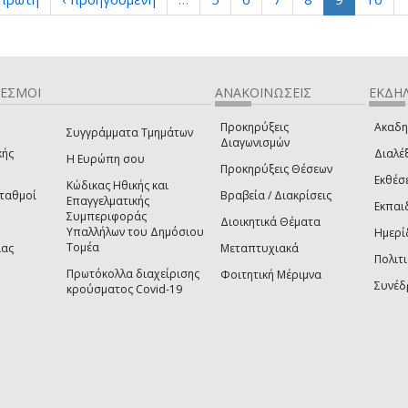
ΔΕΣΜΟΙ
ΑΝΑΚΟΙΝΩΣΕΙΣ
ΕΚΔΗΛ
Προκηρύξεις
Ακαδη
Συγγράμματα Τμημάτων
Διαγωνισμών
κής
Διαλέξ
Η Ευρώπη σου
Προκηρύξεις Θέσεων
Εκθέσ
Κώδικας Ηθικής και
Σταθμοί
Βραβεία / Διακρίσεις
Επαγγελματικής
Εκπαι
Συμπεριφοράς
Διοικητικά Θέματα
Υπαλλήλων του Δημόσιου
Ημερί
Τομέα
ίας
Μεταπτυχιακά
Πολιτι
Πρωτόκολλα διαχείρισης
Φοιτητική Μέριμνα
Συνέδ
κρούσματος Covid-19