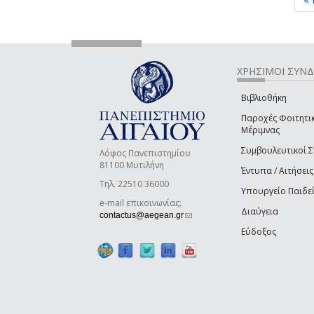
ΧΡΗΣΙΜΟΙ ΣΥΝ
Βιβλιοθήκη
Παροχές Φοιτητι
Μέριμνας
Συμβουλευτικοί 
Λόφος Πανεπιστημίου
81100 Μυτιλήνη
Έντυπα / Αιτήσεις
Τηλ. 22510 36000
Υπουργείο Παιδε
e-mail επικοινωνίας:
Διαύγεια
(link sends e-mail)
contactus@aegean.gr
Εύδοξος