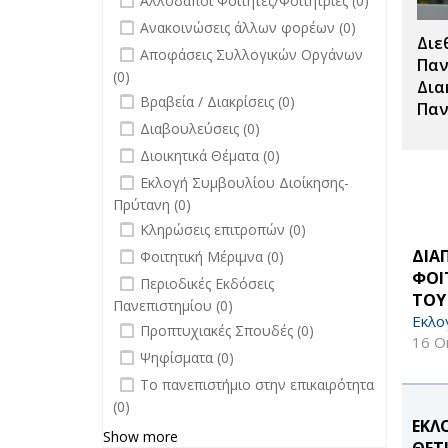
Αλλοδαποί Φοιτητές/Φοιτήτριες (0)
filter
undefined
Ανακοινώσεις άλλων φορέων (0)
Διε
undefined
Αποφάσεις Συλλογικών Οργάνων
Παν
(0)
Δια
undefined
Βραβεία / Διακρίσεις (0)
Παν
undefined
Διαβουλεύσεις (0)
undefined
Διοικητικά Θέματα (0)
undefined
Εκλογή Συμβουλίου Διοίκησης-
Πρύτανη (0)
undefined
Κληρώσεις επιτροπών (0)
undefined
ΔΙΑ
Φοιτητική Μέριμνα (0)
ΦΟΙ
undefined
Περιοδικές Εκδόσεις
ΤΟΥ
Πανεπιστημίου (0)
Εκλο
undefined
Προπτυχιακές Σπουδές (0)
16 Ο
undefined
Ψηφίσματα (0)
undefined
Το πανεπιστήμιο στην επικαιρότητα
(0)
ΕΚΛ
Show more
ΘΕΤ