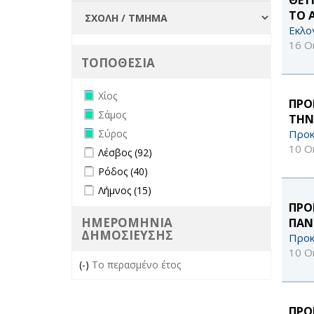
ΤΟ 
Εκλο
16 Ο
ΤΟΠΟΘΕΣΙΑ
Remove Χίος filter
Χίος
ΠΡΟ
Remove Σάμος filter
Σάμος
ΤΗΝ
Remove Σύρος filter
Προκ
Σύρος
10 Ο
Apply Λέσβος filter
Apply Λέσβος filter
Λέσβος (92)
Apply Ρόδος filter
Apply Ρόδος filter
Ρόδος (40)
Apply Λήμνος filter
Apply Λήμνος filter
Λήμνος (15)
ΠΡΟ
ΗΜΕΡΟΜΗΝΙΑ
ΠΑΝ
ΔΗΜΟΣΙΕΥΣΗΣ
Προκ
10 Ο
(-)
Remove Το περασμένο έτος filter
Το περασμένο έτος
ΠΡΟ