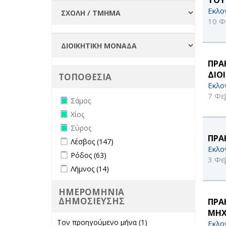
Εκλο
10 Φ
ΠΡΑ
ΔΙΟ
ΤΟΠΟΘΕΣΙΑ
Εκλο
7 Φε
Remove Σάμος filter
Σάμος
Remove Χίος filter
Χίος
Remove Σύρος filter
Σύρος
ΠΡΑ
Apply Λέσβος filter
Apply Λέσβος filter
Λέσβος (147)
Εκλο
Apply Ρόδος filter
Apply Ρόδος filter
Ρόδος (63)
3 Φε
Apply Λήμνος filter
Apply Λήμνος filter
Λήμνος (14)
ΗΜΕΡΟΜΗΝΙΑ
ΔΗΜΟΣΙΕΥΣΗΣ
ΠΡΑ
ΜΗΧ
Τον προηγούμενο μήνα (1)
Apply Τον
Εκλο