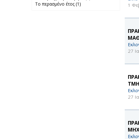
Το περασμένο έτος (1)
Apply Το
προηγούμενο
1 Φε
περασμένο έτος
μήνα filter
filter
ΠΡΑ
ΜΑΘ
Εκλο
27 Ι
ΠΡΑ
ΤΜΗ
Εκλο
27 Ι
ΠΡΑ
ΜΗΧ
Εκλο