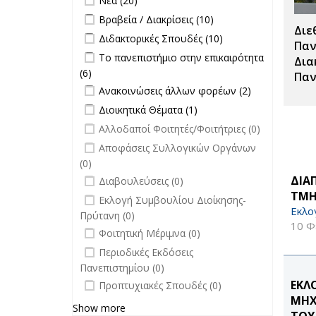
Νέα (20)
Σπουδές filter
Apply Βραβεία / Διακρίσεις filter
Apply
Βραβεία / Διακρίσεις (10)
Διε
Βραβεία /
Apply Διδακτορικές Σπουδές filter
Apply
Διδακτορικές Σπουδές (10)
Διακρίσεις
Παν
Διδακτορικές
Apply Το πανεπιστήμιο στην
Το πανεπιστήμιο στην επικαιρότητα
filter
Δια
Σπουδές
επικαιρότητα filter
(6)
Apply Το πανεπιστήμιο στην
Παν
filter
Apply Ανακοινώσεις άλλων φορέων
επικαιρότητα filter
Apply
Ανακοινώσεις άλλων φορέων (2)
filter
Ανακοινώσεις
Apply Διοικητικά Θέματα filter
Apply Διοικητικά
Διοικητικά Θέματα (1)
άλλων
Θέματα filter
undefined
Αλλοδαποί Φοιτητές/Φοιτήτριες (0)
φορέων filter
undefined
Αποφάσεις Συλλογικών Οργάνων
(0)
undefined
ΔΙΑ
Διαβουλεύσεις (0)
ΤΜΗ
undefined
Εκλογή Συμβουλίου Διοίκησης-
Εκλο
Πρύτανη (0)
10 Φ
undefined
Φοιτητική Μέριμνα (0)
undefined
Περιοδικές Εκδόσεις
Πανεπιστημίου (0)
undefined
ΕΚΛ
Προπτυχιακές Σπουδές (0)
ΜΗΧ
Show more
ΤΟΥ