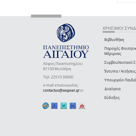
ΧΡΗΣΙΜΟΙ ΣΥΝ
Βιβλιοθήκη
Παροχές Φοιτητι
Μέριμνας
Συμβουλευτικοί 
Λόφος Πανεπιστημίου
81100 Μυτιλήνη
Έντυπα / Αιτήσεις
Τηλ. 22510 36000
Υπουργείο Παιδε
e-mail επικοινωνίας:
Διαύγεια
(link sends e-mail)
contactus@aegean.gr
Εύδοξος