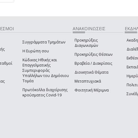
ΔΕΣΜΟΙ
ΑΝΑΚΟΙΝΩΣΕΙΣ
ΕΚΔΗΛ
Προκηρύξεις
Ακαδη
Συγγράμματα Τμημάτων
Διαγωνισμών
κής
Διαλέξ
Η Ευρώπη σου
Προκηρύξεις Θέσεων
Εκθέσ
Κώδικας Ηθικής και
Σταθμοί
Βραβεία / Διακρίσεις
Επαγγελματικής
Εκπαι
Συμπεριφοράς
Διοικητικά Θέματα
Υπαλλήλων του Δημόσιου
Ημερί
Τομέα
ίας
Μεταπτυχιακά
Πολιτι
Πρωτόκολλα διαχείρισης
Φοιτητική Μέριμνα
Συνέδ
κρούσματος Covid-19