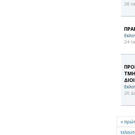
26 Ι
ΠΡΑ
Εκλο
24 Ι
ΠΡΟ
ΤΜΗ
ΔΙΟ
Εκλο
20 Δ
« πρώ
τελευτ