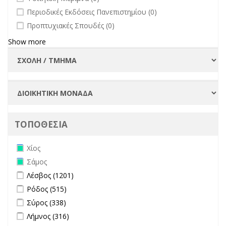
undefined
Περιοδικές Εκδόσεις Πανεπιστημίου (0)
undefined
Προπτυχιακές Σπουδές (0)
Show more
ΤΟΠΟΘΕΣΙΑ
Remove Χίος filter
Χίος
Remove Σάμος filter
Σάμος
Apply Λέσβος filter
Apply Λέσβος filter
Λέσβος (1201)
Apply Ρόδος filter
Apply Ρόδος filter
Ρόδος (515)
Apply Σύρος filter
Apply Σύρος filter
Σύρος (338)
Apply Λήμνος filter
Apply Λήμνος filter
Λήμνος (316)