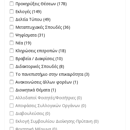
Διαγωνισμών filter
Apply Προκηρύξεις Θέσεων filter
Apply Προκηρύξεις Θέσεων
Προκηρύξεις Θέσεων (178)
filter
Apply Εκλογές filter
Apply Εκλογές filter
Εκλογές (149)
Apply Δελτία Τύπου filter
Apply Δελτία Τύπου filter
Δελτία Τύπου (49)
Apply Μεταπτυχιακές Σπουδές filter
Apply Μεταπτυχιακές
Μεταπτυχιακές Σπουδές (36)
Σπουδές filter
Apply Ψηφίσματα filter
Apply Ψηφίσματα filter
Ψηφίσματα (31)
Apply Νέα filter
Apply Νέα filter
Νέα (19)
Apply Κληρώσεις επιτροπών filter
Apply Κληρώσεις επιτροπών
Κληρώσεις επιτροπών (18)
filter
Apply Βραβεία / Διακρίσεις filter
Apply Βραβεία / Διακρίσεις filter
Βραβεία / Διακρίσεις (10)
Apply Διδακτορικές Σπουδές filter
Apply Διδακτορικές Σπουδές
Διδακτορικές Σπουδές (8)
filter
Apply Το πανεπιστήμιο στην επικαιρότητα filter
Apply Το
Το πανεπιστήμιο στην επικαιρότητα (3)
πανεπιστήμιο στην
Apply Ανακοινώσεις άλλων φορέων filter
Apply Ανακοινώσεις
Ανακοινώσεις άλλων φορέων (1)
επικαιρότητα filter
άλλων φορέων filter
Apply Διοικητικά Θέματα filter
Apply Διοικητικά Θέματα filter
Διοικητικά Θέματα (1)
undefined
Αλλοδαποί Φοιτητές/Φοιτήτριες (0)
undefined
Αποφάσεις Συλλογικών Οργάνων (0)
undefined
Διαβουλεύσεις (0)
undefined
Εκλογή Συμβουλίου Διοίκησης-Πρύτανη (0)
undefined
Φοιτητική Μέριμνα (0)