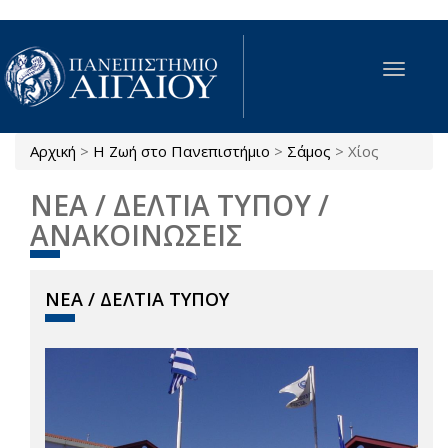
Παράκαμψη προς το κυρίως περιεχόμενο
Toggle
navigat
Αρχική
>
Η Ζωή στο Πανεπιστήμιο
>
Σάμος
>
Χίος
Είστε εδώ
ΝΕΑ / ΔΕΛΤΙΑ ΤΥΠΟΥ /
ΑΝΑΚΟΙΝΩΣΕΙΣ
ΝΕΑ / ΔΕΛΤΙΑ ΤΥΠΟΥ