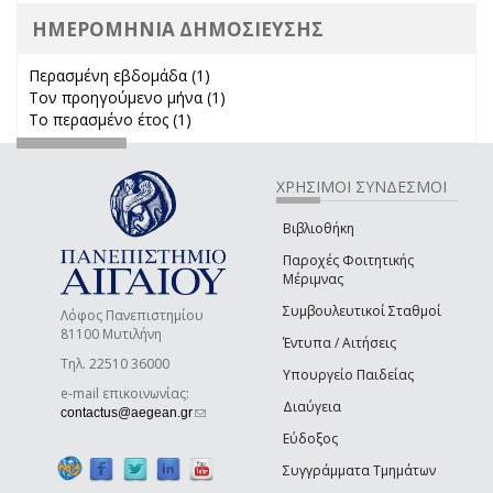
ΗΜΕΡΟΜΗΝΙΑ ΔΗΜΟΣΙΕΥΣΗΣ
Περασμένη εβδομάδα (1)
Apply Περασμένη εβδομάδα filter
Τον προηγούμενο μήνα (1)
Apply Τον προηγούμενο μήνα
Το περασμένο έτος (1)
Apply Το περασμένο έτος filter
filter
ΧΡΗΣΙΜΟΙ ΣΥΝΔΕΣΜΟΙ
Βιβλιοθήκη
Παροχές Φοιτητικής
Μέριμνας
Συμβουλευτικοί Σταθμοί
Λόφος Πανεπιστημίου
81100 Μυτιλήνη
Έντυπα / Αιτήσεις
Τηλ. 22510 36000
Υπουργείο Παιδείας
e-mail επικοινωνίας:
Διαύγεια
(link sends e-mail)
contactus@aegean.gr
Εύδοξος
Συγγράμματα Τμημάτων