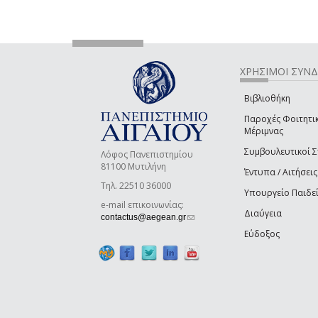
ΧΡΗΣΙΜΟΙ ΣΥΝ
Βιβλιοθήκη
Παροχές Φοιτητι
Μέριμνας
Συμβουλευτικοί 
Λόφος Πανεπιστημίου
81100 Μυτιλήνη
Έντυπα / Αιτήσεις
Τηλ. 22510 36000
Υπουργείο Παιδε
e-mail επικοινωνίας:
Διαύγεια
(link sends e-mail)
contactus@aegean.gr
Εύδοξος