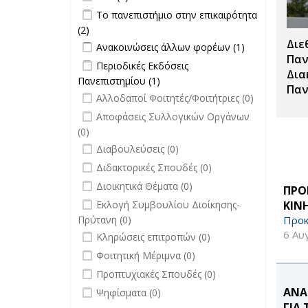
Apply Το πανεπιστήμιο στην
Το πανεπιστήμιο στην επικαιρότητα
επικαιρότητα filter
(2)
Apply Το πανεπιστήμιο στην
Διε
Apply Ανακοινώσεις άλλων φορέων
επικαιρότητα filter
Apply
Ανακοινώσεις άλλων φορέων (1)
filter
Ανακοινώσεις
Παν
Apply Περιοδικές Εκδόσεις
Περιοδικές Εκδόσεις
άλλων
Δια
Πανεπιστημίου filter
Πανεπιστημίου (1)
Apply Περιοδικές
φορέων filter
Παν
undefined
Εκδόσεις
Αλλοδαποί Φοιτητές/Φοιτήτριες (0)
Πανεπιστημίου filter
undefined
Αποφάσεις Συλλογικών Οργάνων
(0)
undefined
Διαβουλεύσεις (0)
undefined
Διδακτορικές Σπουδές (0)
undefined
Διοικητικά Θέματα (0)
ΠΡΟ
undefined
ΚΙΝ
Εκλογή Συμβουλίου Διοίκησης-
Προκ
Πρύτανη (0)
undefined
6 Αυ
Κληρώσεις επιτροπών (0)
undefined
Φοιτητική Μέριμνα (0)
undefined
Προπτυχιακές Σπουδές (0)
undefined
ΑΝΑ
Ψηφίσματα (0)
ΓΙΑ