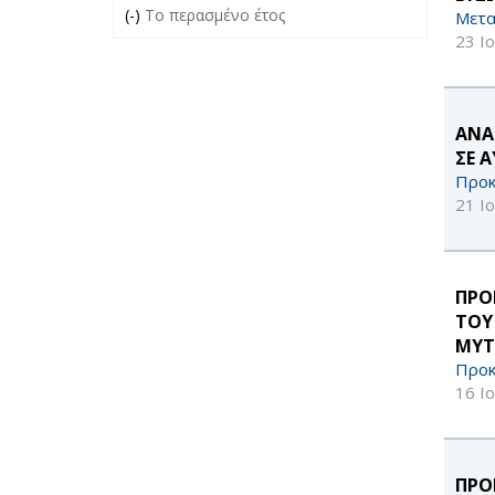
(-)
Remove Το περασμένο έτος filter
Το περασμένο έτος
Μετα
23 Ι
ΑΝΑ
ΣΕ 
Προκ
21 Ι
ΠΡΟ
ΤΟΥ
ΜΥΤ
Προκ
16 Ι
ΠΡΟ