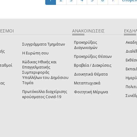
ΔΕΣΜΟΙ
ΑΝΑΚΟΙΝΩΣΕΙΣ
ΕΚΔΗΛ
Προκηρύξεις
Ακαδη
Συγγράμματα Τμημάτων
Διαγωνισμών
κής
Διαλέξ
Η Ευρώπη σου
Προκηρύξεις Θέσεων
Εκθέσ
Κώδικας Ηθικής και
Σταθμοί
Βραβεία / Διακρίσεις
Επαγγελματικής
Εκπαι
Συμπεριφοράς
Διοικητικά Θέματα
Υπαλλήλων του Δημόσιου
Ημερί
Τομέα
ίας
Μεταπτυχιακά
Πολιτι
Πρωτόκολλα διαχείρισης
Φοιτητική Μέριμνα
Συνέδ
κρούσματος Covid-19