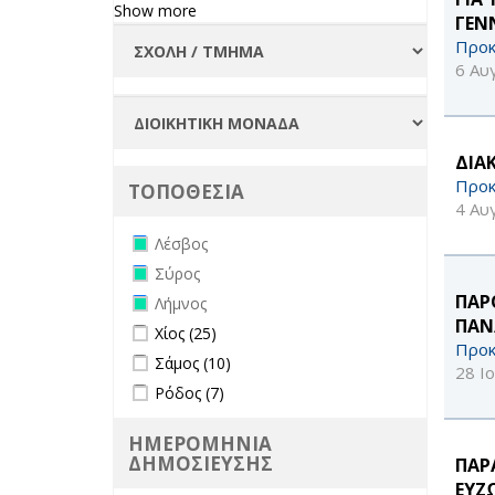
Show more
ΓΕΝ
Προκ
6 Αυ
ΔΙΑ
Προκ
ΤΟΠΟΘΕΣΙΑ
4 Αυ
Remove Λέσβος filter
Λέσβος
Remove Σύρος filter
Σύρος
Remove Λήμνος filter
ΠΑΡ
Λήμνος
ΠΑΝ
Apply Χίος filter
Apply Χίος filter
Χίος (25)
Προκ
Apply Σάμος filter
Apply Σάμος filter
Σάμος (10)
28 Ι
Apply Ρόδος filter
Apply Ρόδος filter
Ρόδος (7)
ΗΜΕΡΟΜΗΝΙΑ
ΔΗΜΟΣΙΕΥΣΗΣ
ΠΑΡ
ΕΥΖ