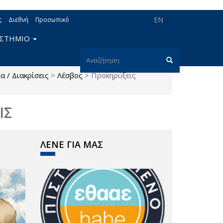
EN
ς
Διεθνή
Προσωπικό
ΙΣΤΗΜΙΟ
Φόρμα
α / Διακρίσεις
>
Λέσβος
>
Προκηρύξεις
αναζήτησης
Αναζήτηση
ΙΣ
ΛΕΝΕ ΓΙΑ ΜΑΣ