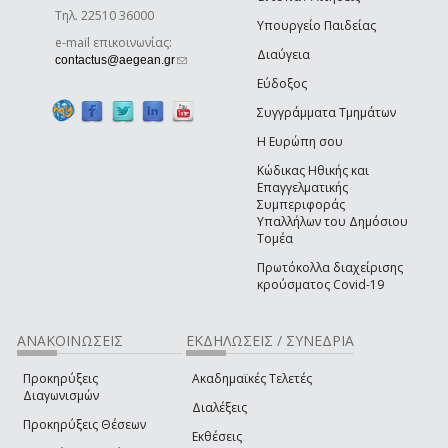
Τηλ. 22510 36000
Υπουργείο Παιδείας
e-mail επικοινωνίας:
Διαύγεια
(link sends e-mail)
contactus@aegean.gr
Εύδοξος
Συγγράμματα Τμημάτων
Η Ευρώπη σου
Κώδικας Ηθικής και
Επαγγελματικής
Συμπεριφοράς
Υπαλλήλων του Δημόσιου
Τομέα
Πρωτόκολλα διαχείρισης
κρούσματος Covid-19
ΑΝΑΚΟΙΝΩΣΕΙΣ
ΕΚΔΗΛΩΣΕΙΣ / ΣΥΝΕΔΡΙΑ
Προκηρύξεις
Ακαδημαϊκές Τελετές
Διαγωνισμών
Διαλέξεις
Προκηρύξεις Θέσεων
Εκθέσεις