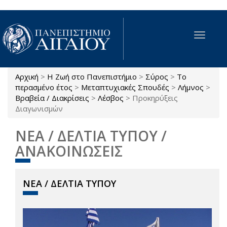
Παράκαμψη προς το κυρίως περιεχόμενο
Toggle
navigat
Αρχική
>
Η Ζωή στο Πανεπιστήμιο
>
Σύρος
>
Το
Είστε εδώ
περασμένο έτος
>
Μεταπτυχιακές Σπουδές
>
Λήμνος
>
Βραβεία / Διακρίσεις
>
Λέσβος
>
Προκηρύξεις
Διαγωνισμών
ΝΕΑ / ΔΕΛΤΙΑ ΤΥΠΟΥ /
ΑΝΑΚΟΙΝΩΣΕΙΣ
ΝΕΑ / ΔΕΛΤΙΑ ΤΥΠΟΥ