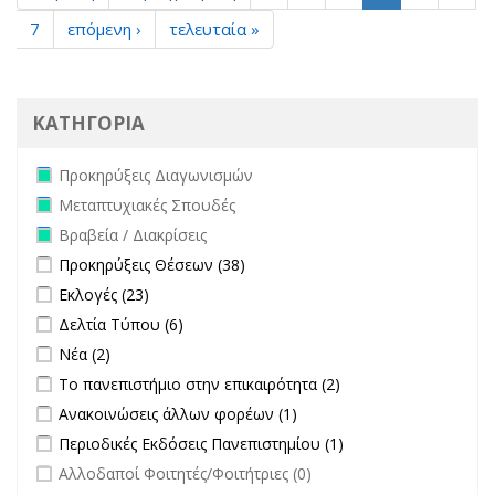
7
επόμενη ›
τελευταία »
ΚΑΤΗΓΟΡΙΑ
Remove Προκηρύξεις Διαγωνισμών filter
Προκηρύξεις Διαγωνισμών
Remove Μεταπτυχιακές Σπουδές filter
Μεταπτυχιακές Σπουδές
Remove Βραβεία / Διακρίσεις filter
Βραβεία / Διακρίσεις
Apply Προκηρύξεις Θέσεων filter
Apply Προκηρύξεις Θέσεων
Προκηρύξεις Θέσεων (38)
filter
Apply Εκλογές filter
Apply Εκλογές filter
Εκλογές (23)
Apply Δελτία Τύπου filter
Apply Δελτία Τύπου filter
Δελτία Τύπου (6)
Apply Νέα filter
Apply Νέα filter
Νέα (2)
Apply Το πανεπιστήμιο στην επικαιρότητα filter
Apply Το
Το πανεπιστήμιο στην επικαιρότητα (2)
πανεπιστήμιο στην
Apply Ανακοινώσεις άλλων φορέων filter
Apply Ανακοινώσεις
Ανακοινώσεις άλλων φορέων (1)
επικαιρότητα filter
άλλων φορέων filter
Apply Περιοδικές Εκδόσεις Πανεπιστημίου filter
Apply Περιοδικές
Περιοδικές Εκδόσεις Πανεπιστημίου (1)
Εκδόσεις
undefined
Αλλοδαποί Φοιτητές/Φοιτήτριες (0)
Πανεπιστημίου