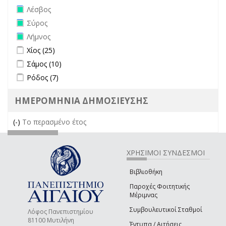
Remove Λέσβος filter
Λέσβος
Remove Σύρος filter
Σύρος
Remove Λήμνος filter
Λήμνος
Apply Χίος filter
Apply Χίος filter
Χίος (25)
Apply Σάμος filter
Apply Σάμος filter
Σάμος (10)
Apply Ρόδος filter
Apply Ρόδος filter
Ρόδος (7)
ΗΜΕΡΟΜΗΝΙΑ ΔΗΜΟΣΙΕΥΣΗΣ
(-)
Remove Το περασμένο έτος filter
Το περασμένο έτος
ΧΡΗΣΙΜΟΙ ΣΥΝΔΕΣΜΟΙ
Βιβλιοθήκη
Παροχές Φοιτητικής
Μέριμνας
Συμβουλευτικοί Σταθμοί
Λόφος Πανεπιστημίου
81100 Μυτιλήνη
Έντυπα / Αιτήσεις