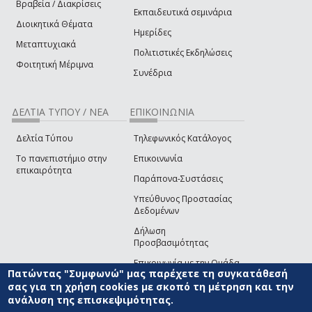
Βραβεία / Διακρίσεις
Εκπαιδευτικά σεμινάρια
Διοικητικά Θέματα
Ημερίδες
Μεταπτυχιακά
Πολιτιστικές Εκδηλώσεις
Φοιτητική Μέριμνα
Συνέδρια
ΔΕΛΤΙΑ ΤΥΠΟΥ / ΝΕΑ
ΕΠΙΚΟΙΝΩΝΙΑ
Δελτία Τύπου
Τηλεφωνικός Κατάλογος
Το πανεπιστήμιο στην
Επικοινωνία
επικαιρότητα
Παράπονα-Συστάσεις
Υπεύθυνος Προστασίας
Δεδομένων
Δήλωση
Προσβασιμότητας
Επικοινωνία με την Ομάδα
Πατώντας "Συμφωνώ" μας παρέχετε τη συγκατάθεσή
Ανάπτυξης του site
(link sends e-mail)
σας για τη χρήση cookies με σκοπό τη μέτρηση και την
ανάλυση της επισκεψιμότητας.
© ΠΑΝΕΠΙΣΤΗΜΙΟ ΑΙΓΑΙΟΥ
ΟΡΟΙ ΧΡΗΣΗΣ
ΠΟΛΙΤΙΚΗ COOKIES
ΟΜΑΔΑ