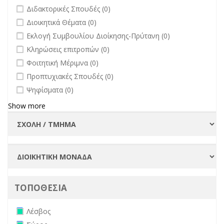
undefined
Διδακτορικές Σπουδές (0)
undefined
Διοικητικά Θέματα (0)
undefined
Εκλογή Συμβουλίου Διοίκησης-Πρύτανη (0)
undefined
Κληρώσεις επιτροπών (0)
undefined
Φοιτητική Μέριμνα (0)
undefined
Προπτυχιακές Σπουδές (0)
undefined
Ψηφίσματα (0)
Show more
ΤΟΠΟΘΕΣΙΑ
Remove Λέσβος filter
Λέσβος
Remove Σύρος filter