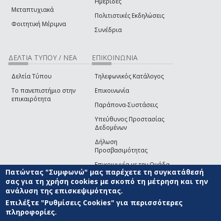
Ημερίδες
Μεταπτυχιακά
Πολιτιστικές Εκδηλώσεις
Φοιτητική Μέριμνα
Συνέδρια
ΔΕΛΤΙΑ ΤΥΠΟΥ / ΝΕΑ
ΕΠΙΚΟΙΝΩΝΙΑ
Δελτία Τύπου
Τηλεφωνικός Κατάλογος
Το πανεπιστήμιο στην
Επικοινωνία
επικαιρότητα
Παράπονα-Συστάσεις
Υπεύθυνος Προστασίας
Δεδομένων
Δήλωση
Προσβασιμότητας
Επικοινωνία με την Ομάδα
Πατώντας "Συμφωνώ" μας παρέχετε τη συγκατάθεσή
Ανάπτυξης του site
(link sends e-mail)
σας για τη χρήση cookies με σκοπό τη μέτρηση και την
ανάλυση της επισκεψιμότητας.
© ΠΑΝΕΠΙΣΤΗΜΙΟ ΑΙΓΑΙΟΥ
ΟΡΟΙ ΧΡΗΣΗΣ
ΠΟΛΙΤΙΚΗ COOKIES
ΟΜΑΔΑ
ΑΝΑΠΤΥΞΗΣ
Επιλέξτε "Ρυθμίσεις Cookies" για περισσότερες
πληροφορίες.