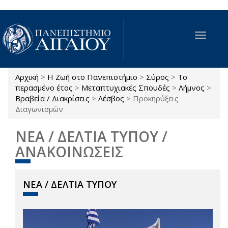
Παράκαμψη προς το κυρίως περιεχόμενο
Toggle
navigat
Αρχική
>
Η Ζωή στο Πανεπιστήμιο
>
Σύρος
>
Το
Είστε εδώ
περασμένο έτος
>
Μεταπτυχιακές Σπουδές
>
Λήμνος
>
Βραβεία / Διακρίσεις
>
Λέσβος
>
Προκηρύξεις
Διαγωνισμών
ΝΕΑ / ΔΕΛΤΙΑ ΤΥΠΟΥ /
ΑΝΑΚΟΙΝΩΣΕΙΣ
ΝΕΑ / ΔΕΛΤΙΑ ΤΥΠΟΥ