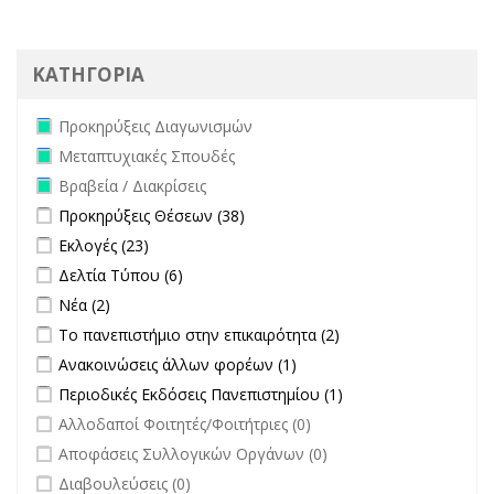
ΚΑΤΗΓΟΡΙΑ
Remove Προκηρύξεις Διαγωνισμών filter
Προκηρύξεις Διαγωνισμών
Remove Μεταπτυχιακές Σπουδές filter
Μεταπτυχιακές Σπουδές
Remove Βραβεία / Διακρίσεις filter
Βραβεία / Διακρίσεις
Apply Προκηρύξεις Θέσεων filter
Apply Προκηρύξεις Θέσεων
Προκηρύξεις Θέσεων (38)
filter
Apply Εκλογές filter
Apply Εκλογές filter
Εκλογές (23)
Apply Δελτία Τύπου filter
Apply Δελτία Τύπου filter
Δελτία Τύπου (6)
Apply Νέα filter
Apply Νέα filter
Νέα (2)
Apply Το πανεπιστήμιο στην επικαιρότητα filter
Apply Το
Το πανεπιστήμιο στην επικαιρότητα (2)
πανεπιστήμιο στην
Apply Ανακοινώσεις άλλων φορέων filter
Apply Ανακοινώσεις
Ανακοινώσεις άλλων φορέων (1)
επικαιρότητα filter
άλλων φορέων filter
Apply Περιοδικές Εκδόσεις Πανεπιστημίου filter
Apply Περιοδικές
Περιοδικές Εκδόσεις Πανεπιστημίου (1)
Εκδόσεις
undefined
Αλλοδαποί Φοιτητές/Φοιτήτριες (0)
Πανεπιστημίου
undefined
Αποφάσεις Συλλογικών Οργάνων (0)
filter
undefined
Διαβουλεύσεις (0)