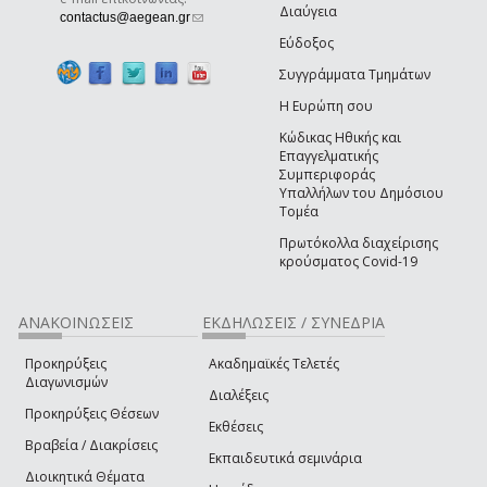
Διαύγεια
(link sends e-mail)
contactus@aegean.gr
Εύδοξος
Συγγράμματα Τμημάτων
Η Ευρώπη σου
Κώδικας Ηθικής και
Επαγγελματικής
Συμπεριφοράς
Υπαλλήλων του Δημόσιου
Τομέα
Πρωτόκολλα διαχείρισης
κρούσματος Covid-19
ΑΝΑΚΟΙΝΩΣΕΙΣ
ΕΚΔΗΛΩΣΕΙΣ / ΣΥΝΕΔΡΙΑ
Προκηρύξεις
Ακαδημαϊκές Τελετές
Διαγωνισμών
Διαλέξεις
Προκηρύξεις Θέσεων
Εκθέσεις
Βραβεία / Διακρίσεις
Εκπαιδευτικά σεμινάρια
Διοικητικά Θέματα