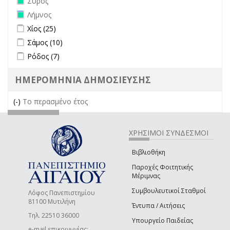
Σύρος
Remove Λήμνος filter
Λήμνος
Apply Χίος filter
Apply Χίος filter
Χίος (25)
Apply Σάμος filter
Apply Σάμος filter
Σάμος (10)
Apply Ρόδος filter
Apply Ρόδος filter
Ρόδος (7)
ΗΜΕΡΟΜΗΝΙΑ ΔΗΜΟΣΙΕΥΣΗΣ
(-)
Remove Το περασμένο έτος filter
Το περασμένο έτος
ΧΡΗΣΙΜΟΙ ΣΥΝΔΕΣΜΟΙ
Βιβλιοθήκη
Παροχές Φοιτητικής
Μέριμνας
Συμβουλευτικοί Σταθμοί
Λόφος Πανεπιστημίου
81100 Μυτιλήνη
Έντυπα / Αιτήσεις
Τηλ. 22510 36000
Υπουργείο Παιδείας
e-mail επικοινωνίας: