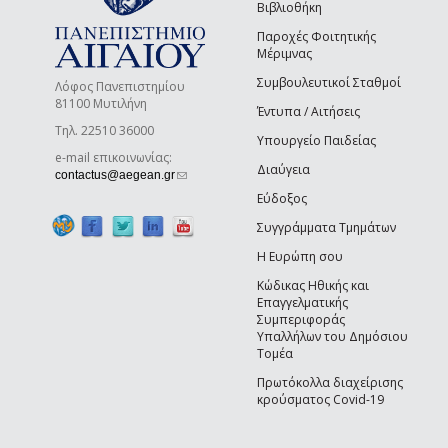
Βιβλιοθήκη
Παροχές Φοιτητικής
Μέριμνας
Συμβουλευτικοί Σταθμοί
Λόφος Πανεπιστημίου
81100 Μυτιλήνη
Έντυπα / Αιτήσεις
Τηλ. 22510 36000
Υπουργείο Παιδείας
e-mail επικοινωνίας:
Διαύγεια
(link sends e-mail)
contactus@aegean.gr
Εύδοξος
Συγγράμματα Τμημάτων
Η Ευρώπη σου
Κώδικας Ηθικής και
Επαγγελματικής
Συμπεριφοράς
Υπαλλήλων του Δημόσιου
Τομέα
Πρωτόκολλα διαχείρισης
κρούσματος Covid-19