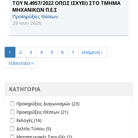
ΤΟΥ Ν.4957/2022 ΟΠΩΣ ΙΣΧΥΕΙ) ΣΤΟ ΤΜΗΜΑ
ΜΗΧΑΝΙΚΩΝ Π.Ε.Σ
Προκηρύξεις Θέσεων
29 Ιουν 2026
1
2
3
4
5
6
7
επόμενη ›
τελευταία »
ΚΑΤΗΓΟΡΙΑ
Apply Προκηρύξεις Διαγωνισμών filter
Apply Προκηρύξεις
Προκηρύξεις Διαγωνισμών (23)
Διαγωνισμών filter
Apply Προκηρύξεις Θέσεων filter
Apply Προκηρύξεις Θέσεων
Προκηρύξεις Θέσεων (21)
filter
Apply Εκλογές filter
Apply Εκλογές filter
Εκλογές (16)
Apply Δελτία Τύπου filter
Apply Δελτία Τύπου filter
Δελτία Τύπου (5)
Apply Μεταπτυχιακές Σπουδές filter
Apply Μεταπτυχιακές Σπουδές
Μεταπτυχιακές Σπουδές (2)