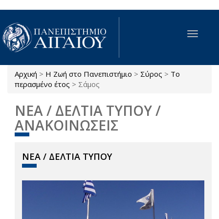
Παράκαμψη προς το κυρίως περιεχόμενο
Toggle
navigat
Αρχική
>
Η Ζωή στο Πανεπιστήμιο
>
Σύρος
>
Το
Είστε εδώ
περασμένο έτος
>
Σάμος
ΝΕΑ / ΔΕΛΤΙΑ ΤΥΠΟΥ /
ΑΝΑΚΟΙΝΩΣΕΙΣ
ΝΕΑ / ΔΕΛΤΙΑ ΤΥΠΟΥ