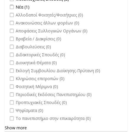
filter
Apply Νέα filter
Apply Νέα filter
Νέα (1)
undefined
Αλλοδαποί Φοιτητές/Φοιτήτριες (0)
undefined
Ανακοινώσεις άλλων φορέων (0)
undefined
Αποφάσεις Συλλογικών Οργάνων (0)
undefined
Βραβεία / Διακρίσεις (0)
undefined
Διαβουλεύσεις (0)
undefined
Διδακτορικές Σπουδές (0)
undefined
Διοικητικά Θέματα (0)
undefined
Εκλογή Συμβουλίου Διοίκησης-Πρύτανη (0)
undefined
Κληρώσεις επιτροπών (0)
undefined
Φοιτητική Μέριμνα (0)
undefined
Περιοδικές Εκδόσεις Πανεπιστημίου (0)
undefined
Προπτυχιακές Σπουδές (0)
undefined
Ψηφίσματα (0)
undefined
Το πανεπιστήμιο στην επικαιρότητα (0)
Show more