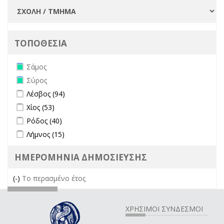
ΤΟΠΟΘΕΣΙΑ
Remove Σάμος filter
Σάμος
Remove Σύρος filter
Σύρος
Apply Λέσβος filter
Apply Λέσβος filter
Λέσβος (94)
Apply Χίος filter
Apply Χίος filter
Χίος (53)
Apply Ρόδος filter
Apply Ρόδος filter
Ρόδος (40)
Apply Λήμνος filter
Apply Λήμνος filter
Λήμνος (15)
ΗΜΕΡΟΜΗΝΙΑ ΔΗΜΟΣΙΕΥΣΗΣ
(-)
Remove Το περασμένο έτος filter
Το περασμένο έτος
ΧΡΗΣΙΜΟΙ ΣΥΝΔΕΣΜΟΙ