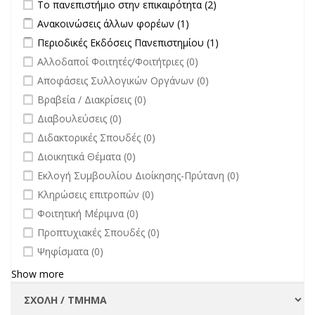
Apply Το πανεπιστήμιο στην επικαιρότητα filter
Apply Το
Το πανεπιστήμιο στην επικαιρότητα (2)
πανεπιστήμιο στην
Apply Ανακοινώσεις άλλων φορέων filter
Apply Ανακοινώσεις
Ανακοινώσεις άλλων φορέων (1)
επικαιρότητα filter
άλλων φορέων filter
Apply Περιοδικές Εκδόσεις Πανεπιστημίου filter
Apply Περιοδικές
Περιοδικές Εκδόσεις Πανεπιστημίου (1)
Εκδόσεις
undefined
Αλλοδαποί Φοιτητές/Φοιτήτριες (0)
Πανεπιστημίου
undefined
Αποφάσεις Συλλογικών Οργάνων (0)
filter
undefined
Βραβεία / Διακρίσεις (0)
undefined
Διαβουλεύσεις (0)
undefined
Διδακτορικές Σπουδές (0)
undefined
Διοικητικά Θέματα (0)
undefined
Εκλογή Συμβουλίου Διοίκησης-Πρύτανη (0)
undefined
Κληρώσεις επιτροπών (0)
undefined
Φοιτητική Μέριμνα (0)
undefined
Προπτυχιακές Σπουδές (0)
undefined
Ψηφίσματα (0)
Show more