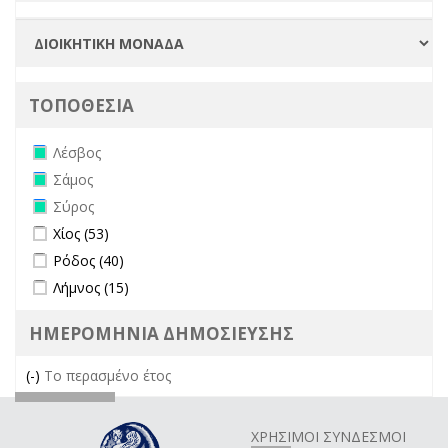
ΤΟΠΟΘΕΣΙΑ
Remove Λέσβος filter
Λέσβος
Remove Σάμος filter
Σάμος
Remove Σύρος filter
Σύρος
Apply Χίος filter
Apply Χίος filter
Χίος (53)
Apply Ρόδος filter
Apply Ρόδος filter
Ρόδος (40)
Apply Λήμνος filter
Apply Λήμνος filter
Λήμνος (15)
ΗΜΕΡΟΜΗΝΙΑ ΔΗΜΟΣΙΕΥΣΗΣ
(-)
Remove Το περασμένο έτος filter
Το περασμένο έτος
ΧΡΗΣΙΜΟΙ ΣΥΝΔΕΣΜΟΙ