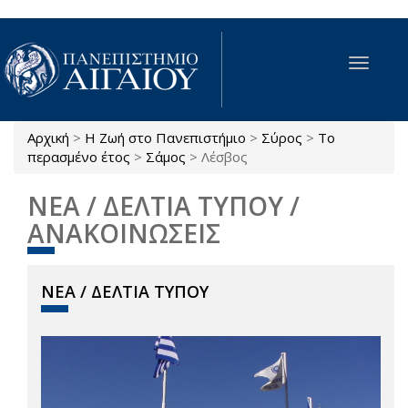
Παράκαμψη προς το κυρίως περιεχόμενο
Toggle
navigat
Αρχική
>
Η Ζωή στο Πανεπιστήμιο
>
Σύρος
>
Το
Είστε εδώ
περασμένο έτος
>
Σάμος
>
Λέσβος
ΝΕΑ / ΔΕΛΤΙΑ ΤΥΠΟΥ /
ΑΝΑΚΟΙΝΩΣΕΙΣ
ΝΕΑ / ΔΕΛΤΙΑ ΤΥΠΟΥ