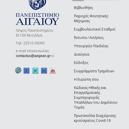
Βιβλιοθήκη
Παροχές Φοιτητικής
Μέριμνας
Συμβουλευτικοί Σταθμοί
Λόφος Πανεπιστημίου
81100 Μυτιλήνη
Έντυπα / Αιτήσεις
Τηλ. 22510 36000
Υπουργείο Παιδείας
e-mail επικοινωνίας:
Διαύγεια
(link sends e-mail)
contactus@aegean.gr
Εύδοξος
Συγγράμματα Τμημάτων
Η Ευρώπη σου
Κώδικας Ηθικής και
Επαγγελματικής
Συμπεριφοράς
Υπαλλήλων του Δημόσιου
Τομέα
Πρωτόκολλα διαχείρισης
κρούσματος Covid-19