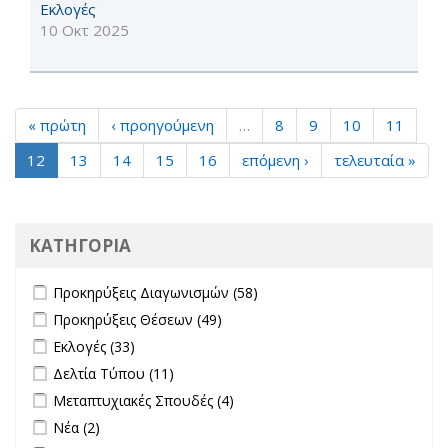
Εκλογές
10 Οκτ 2025
« πρώτη
‹ προηγούμενη
…
8
9
10
11
12
13
14
15
16
επόμενη ›
τελευταία »
ΚΑΤΗΓΟΡΙΑ
Apply Προκηρύξεις Διαγωνισμών filter
Apply Προκηρύξεις
Προκηρύξεις Διαγωνισμών (58)
Διαγωνισμών filter
Apply Προκηρύξεις Θέσεων filter
Apply Προκηρύξεις Θέσεων
Προκηρύξεις Θέσεων (49)
filter
Apply Εκλογές filter
Apply Εκλογές filter
Εκλογές (33)
Apply Δελτία Τύπου filter
Apply Δελτία Τύπου filter
Δελτία Τύπου (11)
Apply Μεταπτυχιακές Σπουδές filter
Apply Μεταπτυχιακές Σπουδές
Μεταπτυχιακές Σπουδές (4)
filter
Apply Νέα filter
Apply Νέα filter
Νέα (2)