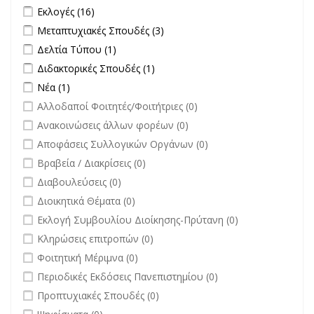
filter
Apply Εκλογές filter
Apply Εκλογές filter
Εκλογές (16)
Apply Μεταπτυχιακές Σπουδές filter
Apply Μεταπτυχιακές Σπουδές
Μεταπτυχιακές Σπουδές (3)
filter
Apply Δελτία Τύπου filter
Apply Δελτία Τύπου filter
Δελτία Τύπου (1)
Apply Διδακτορικές Σπουδές filter
Apply Διδακτορικές Σπουδές
Διδακτορικές Σπουδές (1)
filter
Apply Νέα filter
Apply Νέα filter
Νέα (1)
undefined
Αλλοδαποί Φοιτητές/Φοιτήτριες (0)
undefined
Ανακοινώσεις άλλων φορέων (0)
undefined
Αποφάσεις Συλλογικών Οργάνων (0)
undefined
Βραβεία / Διακρίσεις (0)
undefined
Διαβουλεύσεις (0)
undefined
Διοικητικά Θέματα (0)
undefined
Εκλογή Συμβουλίου Διοίκησης-Πρύτανη (0)
undefined
Κληρώσεις επιτροπών (0)
undefined
Φοιτητική Μέριμνα (0)
undefined
Περιοδικές Εκδόσεις Πανεπιστημίου (0)
undefined
Προπτυχιακές Σπουδές (0)
undefined