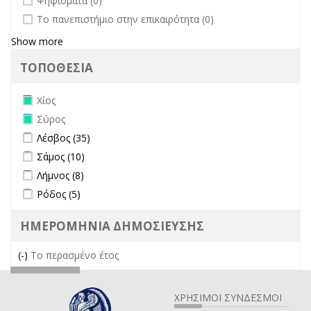
Ψηφίσματα (0)
undefined
Το πανεπιστήμιο στην επικαιρότητα (0)
Show more
ΤΟΠΟΘΕΣΙΑ
Remove Χίος filter
Χίος
Remove Σύρος filter
Σύρος
Apply Λέσβος filter
Apply Λέσβος filter
Λέσβος (35)
Apply Σάμος filter
Apply Σάμος filter
Σάμος (10)
Apply Λήμνος filter
Apply Λήμνος filter
Λήμνος (8)
Apply Ρόδος filter
Apply Ρόδος filter
Ρόδος (5)
ΗΜΕΡΟΜΗΝΙΑ ΔΗΜΟΣΙΕΥΣΗΣ
(-)
Remove Το περασμένο έτος filter
Το περασμένο έτος
ΧΡΗΣΙΜΟΙ ΣΥΝΔΕΣΜΟΙ