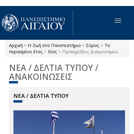
Παράκαμψη προς το κυρίως περιεχόμενο
Toggle
navigat
Αρχική
>
Η Ζωή στο Πανεπιστήμιο
>
Σύρος
>
Το
Είστε εδώ
περασμένο έτος
>
Χίος
>
Προκηρύξεις Διαγωνισμών
ΝΕΑ / ΔΕΛΤΙΑ ΤΥΠΟΥ /
ΑΝΑΚΟΙΝΩΣΕΙΣ
ΝΕΑ / ΔΕΛΤΙΑ ΤΥΠΟΥ