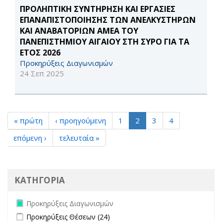
ΠΡΟΛΗΠΤΙΚΗ ΣΥΝΤΗΡΗΣΗ ΚΑΙ ΕΡΓΑΣΙΕΣ
ΕΠΑΝΑΠΙΣΤΟΠΟΙΗΣΗΣ ΤΩΝ ΑΝΕΛΚΥΣΤΗΡΩΝ
ΚΑΙ ΑΝΑΒΑΤΟΡΙΩΝ ΑΜΕΑ ΤΟΥ
ΠΑΝΕΠΙΣΤΗΜΙΟΥ ΑΙΓΑΙΟΥ ΣΤΗ ΣΥΡΟ ΓΙΑ ΤΑ
ΕΤΟΣ 2026
Προκηρύξεις Διαγωνισμών
24 Σεπ 2025
« πρώτη
‹ προηγούμενη
1
2
3
4
επόμενη ›
τελευταία »
ΚΑΤΗΓΟΡΙΑ
Remove Προκηρύξεις Διαγωνισμών filter
Προκηρύξεις Διαγωνισμών
Apply Προκηρύξεις Θέσεων filter
Apply Προκηρύξεις Θέσεων
Προκηρύξεις Θέσεων (24)