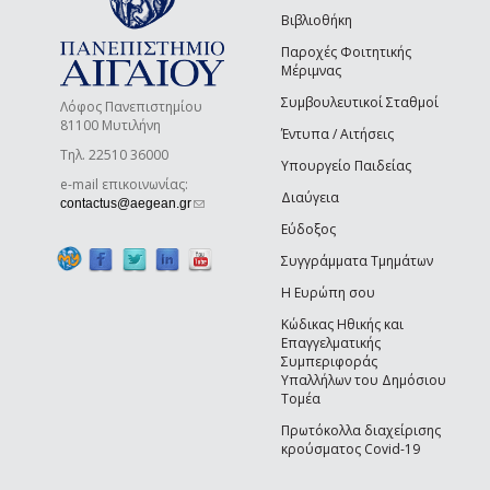
Βιβλιοθήκη
Παροχές Φοιτητικής
Μέριμνας
Συμβουλευτικοί Σταθμοί
Λόφος Πανεπιστημίου
81100 Μυτιλήνη
Έντυπα / Αιτήσεις
Τηλ. 22510 36000
Υπουργείο Παιδείας
e-mail επικοινωνίας:
Διαύγεια
(link sends e-mail)
contactus@aegean.gr
Εύδοξος
Συγγράμματα Τμημάτων
Η Ευρώπη σου
Κώδικας Ηθικής και
Επαγγελματικής
Συμπεριφοράς
Υπαλλήλων του Δημόσιου
Τομέα
Πρωτόκολλα διαχείρισης
κρούσματος Covid-19