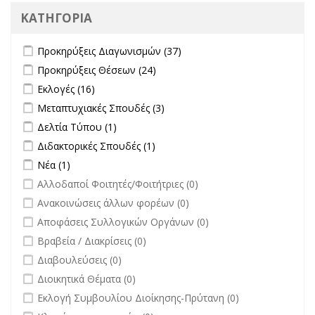
ΚΑΤΗΓΟΡΙΑ
Apply Προκηρύξεις Διαγωνισμών filter
Apply Προκηρύξεις
Προκηρύξεις Διαγωνισμών (37)
Διαγωνισμών filter
Apply Προκηρύξεις Θέσεων filter
Apply Προκηρύξεις Θέσεων
Προκηρύξεις Θέσεων (24)
filter
Apply Εκλογές filter
Apply Εκλογές filter
Εκλογές (16)
Apply Μεταπτυχιακές Σπουδές filter
Apply Μεταπτυχιακές Σπουδές
Μεταπτυχιακές Σπουδές (3)
filter
Apply Δελτία Τύπου filter
Apply Δελτία Τύπου filter
Δελτία Τύπου (1)
Apply Διδακτορικές Σπουδές filter
Apply Διδακτορικές Σπουδές
Διδακτορικές Σπουδές (1)
filter
Apply Νέα filter
Apply Νέα filter
Νέα (1)
undefined
Αλλοδαποί Φοιτητές/Φοιτήτριες (0)
undefined
Ανακοινώσεις άλλων φορέων (0)
undefined
Αποφάσεις Συλλογικών Οργάνων (0)
undefined
Βραβεία / Διακρίσεις (0)
undefined
Διαβουλεύσεις (0)
undefined
Διοικητικά Θέματα (0)
undefined
Εκλογή Συμβουλίου Διοίκησης-Πρύτανη (0)
undefined