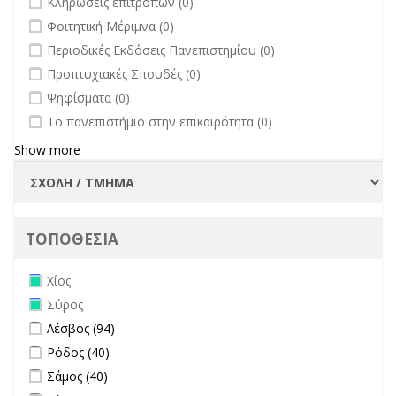
Κληρώσεις επιτροπών (0)
undefined
Φοιτητική Μέριμνα (0)
undefined
Περιοδικές Εκδόσεις Πανεπιστημίου (0)
undefined
Προπτυχιακές Σπουδές (0)
undefined
Ψηφίσματα (0)
undefined
Το πανεπιστήμιο στην επικαιρότητα (0)
Show more
ΤΟΠΟΘΕΣΙΑ
Remove Χίος filter
Χίος
Remove Σύρος filter
Σύρος
Apply Λέσβος filter
Apply Λέσβος filter
Λέσβος (94)
Apply Ρόδος filter
Apply Ρόδος filter
Ρόδος (40)
Apply Σάμος filter
Apply Σάμος filter
Σάμος (40)
Apply Λήμνος filter
Apply Λήμνος filter