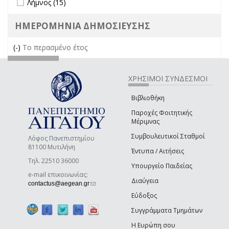
Λήμνος (15)
ΗΜΕΡΟΜΗΝΙΑ ΔΗΜΟΣΙΕΥΣΗΣ
(-)
Remove Το περασμένο έτος filter
Το περασμένο έτος
ΧΡΗΣΙΜΟΙ ΣΥΝΔΕΣΜΟΙ
Βιβλιοθήκη
Παροχές Φοιτητικής
Μέριμνας
Συμβουλευτικοί Σταθμοί
Λόφος Πανεπιστημίου
81100 Μυτιλήνη
Έντυπα / Αιτήσεις
Τηλ. 22510 36000
Υπουργείο Παιδείας
e-mail επικοινωνίας:
Διαύγεια
(link sends e-mail)
contactus@aegean.gr
Εύδοξος
Συγγράμματα Τμημάτων
Η Ευρώπη σου