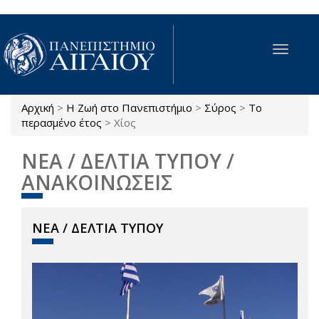
Παράκαμψη προς το κυρίως περιεχόμενο
Toggle
navigat
Αρχική
>
Η Ζωή στο Πανεπιστήμιο
>
Σύρος
>
Το
Είστε εδώ
περασμένο έτος
>
Χίος
ΝΕΑ / ΔΕΛΤΙΑ ΤΥΠΟΥ /
ΑΝΑΚΟΙΝΩΣΕΙΣ
ΝΕΑ / ΔΕΛΤΙΑ ΤΥΠΟΥ