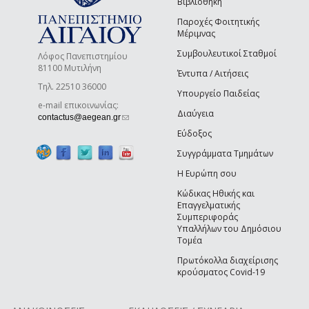
Βιβλιοθήκη
Παροχές Φοιτητικής
Μέριμνας
Συμβουλευτικοί Σταθμοί
Λόφος Πανεπιστημίου
81100 Μυτιλήνη
Έντυπα / Αιτήσεις
Τηλ. 22510 36000
Υπουργείο Παιδείας
e-mail επικοινωνίας:
Διαύγεια
(link sends e-mail)
contactus@aegean.gr
Εύδοξος
Συγγράμματα Τμημάτων
Η Ευρώπη σου
Κώδικας Ηθικής και
Επαγγελματικής
Συμπεριφοράς
Υπαλλήλων του Δημόσιου
Τομέα
Πρωτόκολλα διαχείρισης
κρούσματος Covid-19