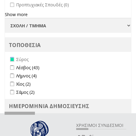
undefined
Προπτυχιακές Σπουδές (0)
Show more
ΤΟΠΟΘΕΣΙΑ
Remove Σύρος filter
Σύρος
Apply Λέσβος filter
Apply Λέσβος filter
Λέσβος (43)
Apply Λήμνος filter
Apply Λήμνος filter
Λήμνος (4)
Apply Χίος filter
Apply Χίος filter
Χίος (2)
Apply Σάμος filter
Apply Σάμος filter
Σάμος (2)
ΗΜΕΡΟΜΗΝΙΑ ΔΗΜΟΣΙΕΥΣΗΣ
ΧΡΗΣΙΜΟΙ ΣΥΝΔΕΣΜΟΙ