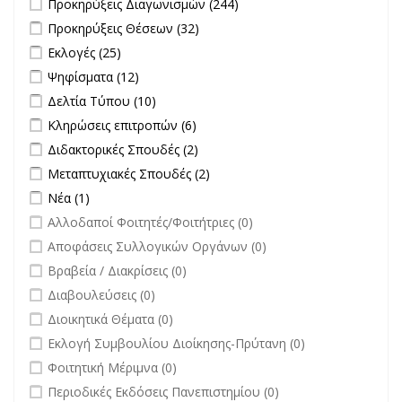
Προκηρύξεις Διαγωνισμών (244)
Διαγωνισμών filter
Apply Προκηρύξεις Θέσεων filter
Apply Προκηρύξεις Θέσεων
Προκηρύξεις Θέσεων (32)
filter
Apply Εκλογές filter
Apply Εκλογές filter
Εκλογές (25)
Apply Ψηφίσματα filter
Apply Ψηφίσματα filter
Ψηφίσματα (12)
Apply Δελτία Τύπου filter
Apply Δελτία Τύπου filter
Δελτία Τύπου (10)
Apply Κληρώσεις επιτροπών filter
Apply Κληρώσεις επιτροπών
Κληρώσεις επιτροπών (6)
filter
Apply Διδακτορικές Σπουδές filter
Apply Διδακτορικές Σπουδές
Διδακτορικές Σπουδές (2)
filter
Apply Μεταπτυχιακές Σπουδές filter
Apply Μεταπτυχιακές Σπουδές
Μεταπτυχιακές Σπουδές (2)
filter
Apply Νέα filter
Apply Νέα filter
Νέα (1)
undefined
Αλλοδαποί Φοιτητές/Φοιτήτριες (0)
undefined
Αποφάσεις Συλλογικών Οργάνων (0)
undefined
Βραβεία / Διακρίσεις (0)
undefined
Διαβουλεύσεις (0)
undefined
Διοικητικά Θέματα (0)
undefined
Εκλογή Συμβουλίου Διοίκησης-Πρύτανη (0)
undefined
Φοιτητική Μέριμνα (0)
undefined
Περιοδικές Εκδόσεις Πανεπιστημίου (0)