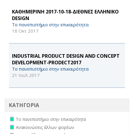
KΑΘΗΜΕΡΙΝΗ 2017-10-18-ΔΙΕΘΝΕΣ ΕΛΛΗΝΙΚΟ
DESIGN
Το πανεπιστήμιο στην επικαιρότητα
18 Οκτ 2017
INDUSTRIAL PRODUCT DESIGN AND CONCEPT
DEVELOPMENT-PRODECT2017
Το πανεπιστήμιο στην επικαιρότητα
21 Ιουλ 2017
ΚΑΤΗΓΟΡΙΑ
Remove Το πανεπιστήμιο στην επικαιρότητα filter
Το πανεπιστήμιο στην επικαιρότητα
Remove Ανακοινώσεις άλλων φορέων filter
Ανακοινώσεις άλλων φορέων
Apply Προκηρύξεις Διαγωνισμών filter
Apply Προκηρύξεις