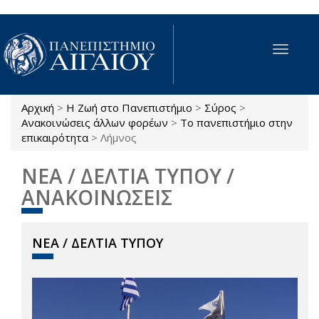
Παράκαμψη προς το κυρίως περιεχόμενο
Toggle
navigat
Αρχική
>
Η Ζωή στο Πανεπιστήμιο
>
Σύρος
>
Είστε εδώ
Ανακοινώσεις άλλων φορέων
>
Το πανεπιστήμιο στην
επικαιρότητα
>
Λήμνος
ΝΕΑ / ΔΕΛΤΙΑ ΤΥΠΟΥ /
ΑΝΑΚΟΙΝΩΣΕΙΣ
ΝΕΑ / ΔΕΛΤΙΑ ΤΥΠΟΥ