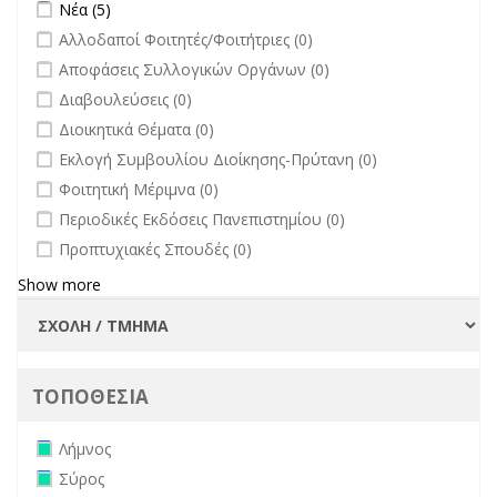
Apply Νέα filter
Apply Νέα filter
Νέα (5)
undefined
Αλλοδαποί Φοιτητές/Φοιτήτριες (0)
undefined
Αποφάσεις Συλλογικών Οργάνων (0)
undefined
Διαβουλεύσεις (0)
undefined
Διοικητικά Θέματα (0)
undefined
Εκλογή Συμβουλίου Διοίκησης-Πρύτανη (0)
undefined
Φοιτητική Μέριμνα (0)
undefined
Περιοδικές Εκδόσεις Πανεπιστημίου (0)
undefined
Προπτυχιακές Σπουδές (0)
Show more
ΤΟΠΟΘΕΣΙΑ
Remove Λήμνος filter
Λήμνος
Remove Σύρος filter
Σύρος