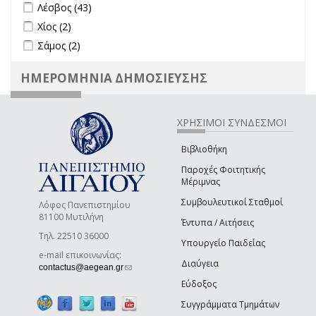
Apply Λέσβος filter
Apply Λέσβος filter
Λέσβος (43)
Apply Χίος filter
Apply Χίος filter
Χίος (2)
Apply Σάμος filter
Apply Σάμος filter
Σάμος (2)
ΗΜΕΡΟΜΗΝΙΑ ΔΗΜΟΣΙΕΥΣΗΣ
ΧΡΗΣΙΜΟΙ ΣΥΝΔΕΣΜΟΙ
Βιβλιοθήκη
Παροχές Φοιτητικής
Μέριμνας
Συμβουλευτικοί Σταθμοί
Λόφος Πανεπιστημίου
81100 Μυτιλήνη
Έντυπα / Αιτήσεις
Τηλ. 22510 36000
Υπουργείο Παιδείας
e-mail επικοινωνίας:
Διαύγεια
(link sends e-mail)
contactus@aegean.gr
Εύδοξος
Συγγράμματα Τμημάτων