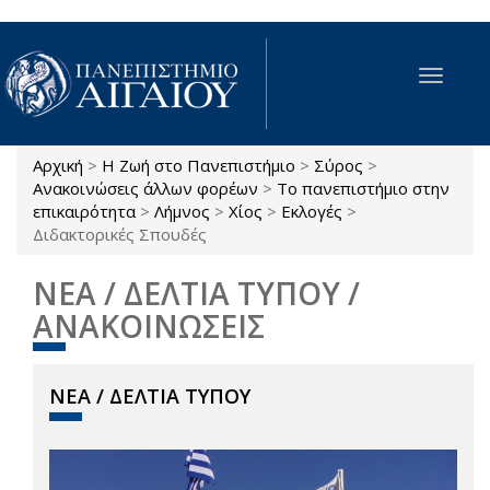
Παράκαμψη προς το κυρίως περιεχόμενο
Toggle
navigat
Αρχική
>
Η Ζωή στο Πανεπιστήμιο
>
Σύρος
>
Είστε εδώ
Ανακοινώσεις άλλων φορέων
>
Το πανεπιστήμιο στην
επικαιρότητα
>
Λήμνος
>
Χίος
>
Εκλογές
>
Διδακτορικές Σπουδές
ΝΕΑ / ΔΕΛΤΙΑ ΤΥΠΟΥ /
ΑΝΑΚΟΙΝΩΣΕΙΣ
ΝΕΑ / ΔΕΛΤΙΑ ΤΥΠΟΥ