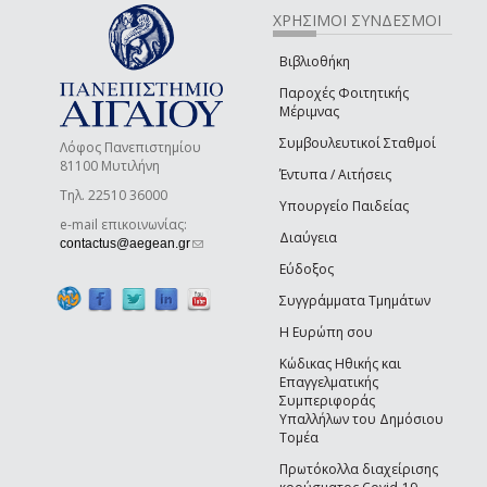
ΧΡΗΣΙΜΟΙ ΣΥΝΔΕΣΜΟΙ
Βιβλιοθήκη
Παροχές Φοιτητικής
Μέριμνας
Συμβουλευτικοί Σταθμοί
Λόφος Πανεπιστημίου
81100 Μυτιλήνη
Έντυπα / Αιτήσεις
Τηλ. 22510 36000
Υπουργείο Παιδείας
e-mail επικοινωνίας:
Διαύγεια
(link sends e-mail)
contactus@aegean.gr
Εύδοξος
Συγγράμματα Τμημάτων
Η Ευρώπη σου
Κώδικας Ηθικής και
Επαγγελματικής
Συμπεριφοράς
Υπαλλήλων του Δημόσιου
Τομέα
Πρωτόκολλα διαχείρισης