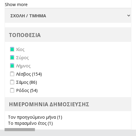
Show more
ΤΟΠΟΘΕΣΙΑ
Remove Χίος filter
Χίος
Remove Σύρος filter
Σύρος
Remove Λήμνος filter
Λήμνος
Apply Λέσβος filter
Apply Λέσβος filter
Λέσβος (154)
Apply Σάμος filter
Apply Σάμος filter
Σάμος (86)
Apply Ρόδος filter
Apply Ρόδος filter
Ρόδος (54)
ΗΜΕΡΟΜΗΝΙΑ ΔΗΜΟΣΙΕΥΣΗΣ
Τον προηγούμενο μήνα (1)
Apply Τον προηγούμενο μήνα
Το περασμένο έτος (1)
Apply Το περασμένο έτος filter
filter