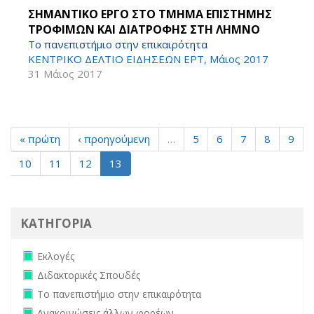
ΣΗΜΑΝΤΙΚΟ ΕΡΓΟ ΣΤΟ ΤΜΗΜΑ ΕΠΙΣΤΗΜΗΣ
ΤΡΟΦΙΜΩΝ ΚΑΙ ΔΙΑΤΡΟΦΗΣ ΣΤΗ ΛΗΜΝΟ
Το πανεπιστήμιο στην επικαιρότητα
ΚΕΝΤΡΙΚΟ ΔΕΛΤΙΟ ΕΙΔΗΣΕΩΝ ΕΡΤ, Μάιος 2017
31 Μάιος 2017
« πρώτη
‹ προηγούμενη
…
5
6
7
8
9
10
11
12
13
ΚΑΤΗΓΟΡΙΑ
Remove Εκλογές filter
Εκλογές
Remove Διδακτορικές Σπουδές filter
Διδακτορικές Σπουδές
Remove Το πανεπιστήμιο στην επικαιρότητα filter
Το πανεπιστήμιο στην επικαιρότητα
Remove Ανακοινώσεις άλλων φορέων filter
Ανακοινώσεις άλλων φορέων