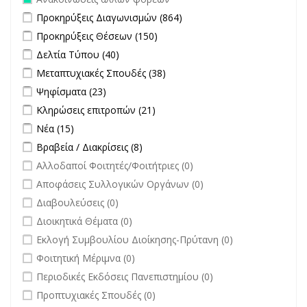
Apply Προκηρύξεις Διαγωνισμών filter
Apply Προκηρύξεις
Προκηρύξεις Διαγωνισμών (864)
Διαγωνισμών filter
Apply Προκηρύξεις Θέσεων filter
Apply Προκηρύξεις Θέσεων
Προκηρύξεις Θέσεων (150)
filter
Apply Δελτία Τύπου filter
Apply Δελτία Τύπου filter
Δελτία Τύπου (40)
Apply Μεταπτυχιακές Σπουδές filter
Apply Μεταπτυχιακές
Μεταπτυχιακές Σπουδές (38)
Σπουδές filter
Apply Ψηφίσματα filter
Apply Ψηφίσματα filter
Ψηφίσματα (23)
Apply Κληρώσεις επιτροπών filter
Apply Κληρώσεις επιτροπών
Κληρώσεις επιτροπών (21)
filter
Apply Νέα filter
Apply Νέα filter
Νέα (15)
Apply Βραβεία / Διακρίσεις filter
Apply Βραβεία / Διακρίσεις filter
Βραβεία / Διακρίσεις (8)
undefined
Αλλοδαποί Φοιτητές/Φοιτήτριες (0)
undefined
Αποφάσεις Συλλογικών Οργάνων (0)
undefined
Διαβουλεύσεις (0)
undefined
Διοικητικά Θέματα (0)
undefined
Εκλογή Συμβουλίου Διοίκησης-Πρύτανη (0)
undefined
Φοιτητική Μέριμνα (0)
undefined
Περιοδικές Εκδόσεις Πανεπιστημίου (0)
undefined
Προπτυχιακές Σπουδές (0)