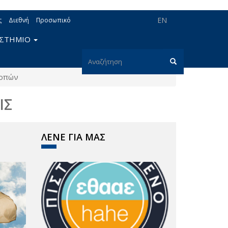
EN
ς
Διεθνή
Προσωπικό
ΙΣΤΗΜΙΟ
Φόρμα
ροπών
αναζήτησης
Αναζήτηση
ΙΣ
ΛΕΝΕ ΓΙΑ ΜΑΣ