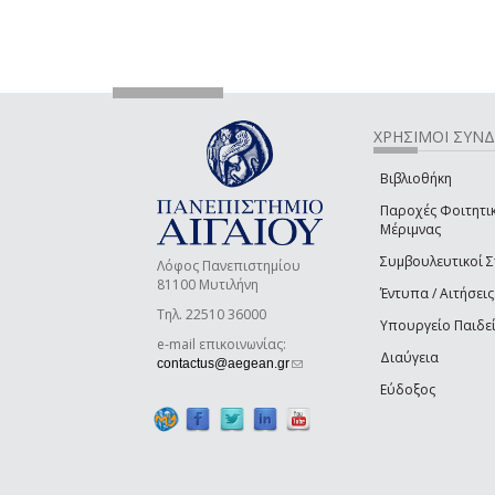
ΧΡΗΣΙΜΟΙ ΣΥΝ
Βιβλιοθήκη
Παροχές Φοιτητι
Μέριμνας
Συμβουλευτικοί 
Λόφος Πανεπιστημίου
81100 Μυτιλήνη
Έντυπα / Αιτήσεις
Τηλ. 22510 36000
Υπουργείο Παιδε
e-mail επικοινωνίας:
Διαύγεια
(link sends e-mail)
contactus@aegean.gr
Εύδοξος