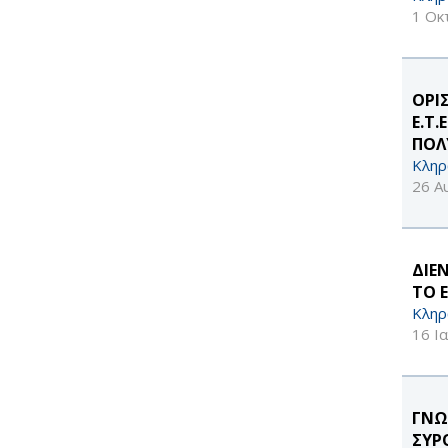
1 Οκ
ΟΡΙ
Ε.Τ
ΠΟΛ
Κληρ
26 Α
ΔΙΕ
ΤΟ 
Κληρ
16 Ι
ΓΝΩ
ΣΥΡΟ