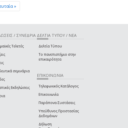
ευταία »
ΩΣΕΙΣ / ΣΥΝΕΔΡΙΑ
ΔΕΛΤΙΑ ΤΥΠΟΥ / ΝΕΑ
μαϊκές Τελετές
Δελτία Τύπου
εις
Το πανεπιστήμιο στην
επικαιρότητα
εις
δευτικά σεμινάρια
ΕΠΙΚΟΙΝΩΝΙΑ
δες
Τηλεφωνικός Κατάλογος
στικές Εκδηλώσεις
Επικοινωνία
ρια
Παράπονα-Συστάσεις
Υπεύθυνος Προστασίας
Δεδομένων
Δήλωση