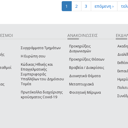
1
2
3
επόμενη ›
τελ
ΔΕΣΜΟΙ
ΑΝΑΚΟΙΝΩΣΕΙΣ
ΕΚΔΗΛ
Προκηρύξεις
Ακαδη
Συγγράμματα Τμημάτων
Διαγωνισμών
κής
Διαλέξ
Η Ευρώπη σου
Προκηρύξεις Θέσεων
Εκθέσ
Κώδικας Ηθικής και
Σταθμοί
Βραβεία / Διακρίσεις
Επαγγελματικής
Εκπαι
Συμπεριφοράς
Διοικητικά Θέματα
Υπαλλήλων του Δημόσιου
Ημερί
Τομέα
ίας
Μεταπτυχιακά
Πολιτι
Πρωτόκολλα διαχείρισης
Φοιτητική Μέριμνα
Συνέδ
κρούσματος Covid-19