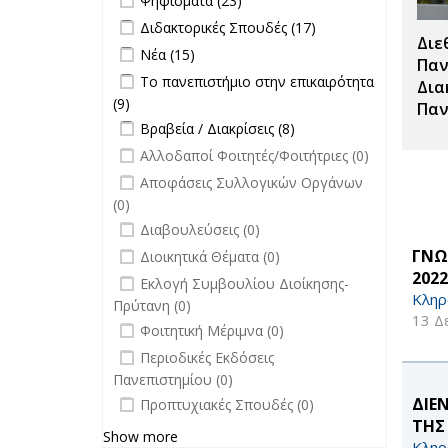
Ψηφίσματα (23)
Σπουδές filter
Apply Διδακτορικές Σπουδές filter
Apply
Διδακτορικές Σπουδές (17)
Διε
Διδακτορικές
Apply Νέα filter
Apply Νέα filter
Νέα (15)
Σπουδές
Παν
Apply Το πανεπιστήμιο στην
Το πανεπιστήμιο στην επικαιρότητα
filter
Δια
επικαιρότητα filter
(9)
Apply Το πανεπιστήμιο στην
Παν
Apply Βραβεία / Διακρίσεις filter
επικαιρότητα filter
Apply
Βραβεία / Διακρίσεις (8)
Βραβεία /
undefined
Αλλοδαποί Φοιτητές/Φοιτήτριες (0)
Διακρίσεις
undefined
Αποφάσεις Συλλογικών Οργάνων
filter
(0)
undefined
Διαβουλεύσεις (0)
undefined
ΓΝΩ
Διοικητικά Θέματα (0)
2022
undefined
Εκλογή Συμβουλίου Διοίκησης-
Κληρ
Πρύτανη (0)
13 Δ
undefined
Φοιτητική Μέριμνα (0)
undefined
Περιοδικές Εκδόσεις
Πανεπιστημίου (0)
undefined
ΔΙΕ
Προπτυχιακές Σπουδές (0)
ΤΗΣ
Show more
Κληρ