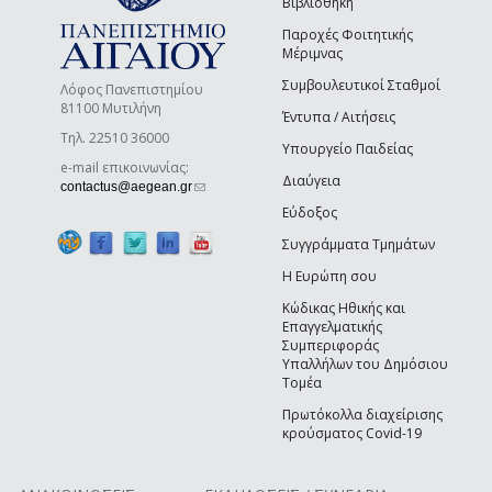
Βιβλιοθήκη
Παροχές Φοιτητικής
Μέριμνας
Συμβουλευτικοί Σταθμοί
Λόφος Πανεπιστημίου
81100 Μυτιλήνη
Έντυπα / Αιτήσεις
Τηλ. 22510 36000
Υπουργείο Παιδείας
e-mail επικοινωνίας:
Διαύγεια
(link sends e-mail)
contactus@aegean.gr
Εύδοξος
Συγγράμματα Τμημάτων
Η Ευρώπη σου
Κώδικας Ηθικής και
Επαγγελματικής
Συμπεριφοράς
Υπαλλήλων του Δημόσιου
Τομέα
Πρωτόκολλα διαχείρισης
κρούσματος Covid-19