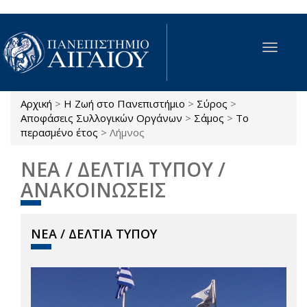
Παράκαμψη προς το κυρίως περιεχόμενο
Toggle
navigat
Αρχική
>
Η Ζωή στο Πανεπιστήμιο
>
Σύρος
>
Είστε εδώ
Αποφάσεις Συλλογικών Οργάνων
>
Σάμος
>
Το
περασμένο έτος
>
Λήμνος
ΝΕΑ / ΔΕΛΤΙΑ ΤΥΠΟΥ /
ΑΝΑΚΟΙΝΩΣΕΙΣ
ΝΕΑ / ΔΕΛΤΙΑ ΤΥΠΟΥ