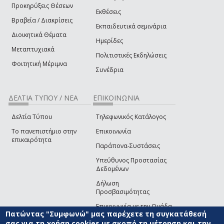
Προκηρύξεις Θέσεων
Εκθέσεις
Βραβεία / Διακρίσεις
Εκπαιδευτικά σεμινάρια
Διοικητικά Θέματα
Ημερίδες
Μεταπτυχιακά
Πολιτιστικές Εκδηλώσεις
Φοιτητική Μέριμνα
Συνέδρια
ΔΕΛΤΙΑ ΤΥΠΟΥ / ΝΕΑ
ΕΠΙΚΟΙΝΩΝΙΑ
Δελτία Τύπου
Τηλεφωνικός Κατάλογος
Το πανεπιστήμιο στην
Επικοινωνία
επικαιρότητα
Παράπονα-Συστάσεις
Υπεύθυνος Προστασίας
Δεδομένων
Δήλωση
Προσβασιμότητας
Επικοινωνία με την Ομάδα
Πατώντας "Συμφωνώ" μας παρέχετε τη συγκατάθεσή
Ανάπτυξης του site
(link sends e-mail)
σας για τη χρήση cookies με σκοπό τη μέτρηση και την