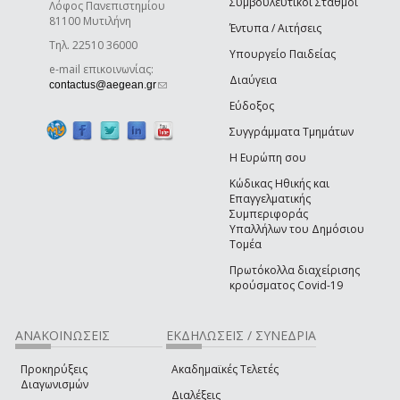
Συμβουλευτικοί Σταθμοί
Λόφος Πανεπιστημίου
81100 Μυτιλήνη
Έντυπα / Αιτήσεις
Τηλ. 22510 36000
Υπουργείο Παιδείας
e-mail επικοινωνίας:
Διαύγεια
(link sends e-mail)
contactus@aegean.gr
Εύδοξος
Συγγράμματα Τμημάτων
Η Ευρώπη σου
Κώδικας Ηθικής και
Επαγγελματικής
Συμπεριφοράς
Υπαλλήλων του Δημόσιου
Τομέα
Πρωτόκολλα διαχείρισης
κρούσματος Covid-19
ΑΝΑΚΟΙΝΩΣΕΙΣ
ΕΚΔΗΛΩΣΕΙΣ / ΣΥΝΕΔΡΙΑ
Προκηρύξεις
Ακαδημαϊκές Τελετές
Διαγωνισμών
Διαλέξεις