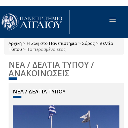
Παράκαμψη προς το κυρίως περιεχόμενο
Toggle
navigat
Αρχική
>
Η Ζωή στο Πανεπιστήμιο
>
Σύρος
>
Δελτία
Είστε εδώ
Τύπου
>
Το περασμένο έτος
ΝΕΑ / ΔΕΛΤΙΑ ΤΥΠΟΥ /
ΑΝΑΚΟΙΝΩΣΕΙΣ
ΝΕΑ / ΔΕΛΤΙΑ ΤΥΠΟΥ