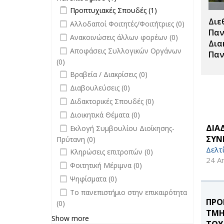
Apply Προπτυχιακές Σπουδές filter
Εκδόσεις
Apply
Προπτυχιακές Σπουδές (1)
Πανεπιστημίου filter
Προπτυχιακές
Διε
undefined
Αλλοδαποί Φοιτητές/Φοιτήτριες (0)
Σπουδές filter
Παν
undefined
Ανακοινώσεις άλλων φορέων (0)
Δια
undefined
Αποφάσεις Συλλογικών Οργάνων
Παν
(0)
undefined
Βραβεία / Διακρίσεις (0)
undefined
Διαβουλεύσεις (0)
undefined
Διδακτορικές Σπουδές (0)
undefined
Διοικητικά Θέματα (0)
undefined
ΔΙΑ
Εκλογή Συμβουλίου Διοίκησης-
ΣΥΝ
Πρύτανη (0)
Δελτ
undefined
Κληρώσεις επιτροπών (0)
24 Α
undefined
Φοιτητική Μέριμνα (0)
undefined
Ψηφίσματα (0)
undefined
Το πανεπιστήμιο στην επικαιρότητα
ΠΡΟ
(0)
ΤΜΗ
Show more
ΤΟΥ