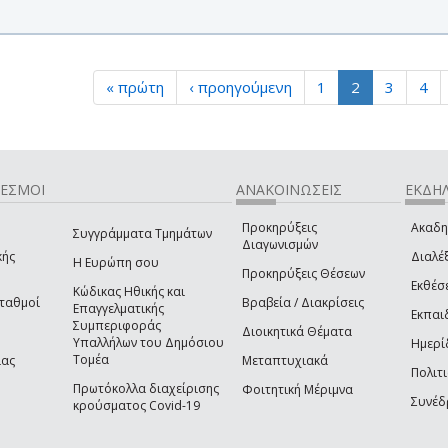
« πρώτη
‹ προηγούμενη
1
2
3
4
ΔΕΣΜΟΙ
ΑΝΑΚΟΙΝΩΣΕΙΣ
ΕΚΔΗΛ
Προκηρύξεις
Ακαδη
Συγγράμματα Τμημάτων
Διαγωνισμών
κής
Διαλέξ
Η Ευρώπη σου
Προκηρύξεις Θέσεων
Εκθέσ
Κώδικας Ηθικής και
Σταθμοί
Βραβεία / Διακρίσεις
Επαγγελματικής
Εκπαι
Συμπεριφοράς
Διοικητικά Θέματα
Υπαλλήλων του Δημόσιου
Ημερί
Τομέα
ίας
Μεταπτυχιακά
Πολιτι
Πρωτόκολλα διαχείρισης
Φοιτητική Μέριμνα
Συνέδ
κρούσματος Covid-19