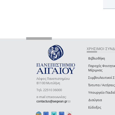
ΧΡΗΣΙΜΟΙ ΣΥΝ
Βιβλιοθήκη
Παροχές Φοιτητι
Μέριμνας
Συμβουλευτικοί 
Λόφος Πανεπιστημίου
81100 Μυτιλήνη
Έντυπα / Αιτήσεις
Τηλ. 22510 36000
Υπουργείο Παιδε
e-mail επικοινωνίας:
Διαύγεια
(link sends e-mail)
contactus@aegean.gr
Εύδοξος