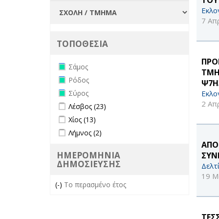
Εκλο
7 Απ
ΤΟΠΟΘΕΣΙΑ
ΠΡΟ
Remove Σάμος filter
Σάμος
ΤΜΗ
Remove Ρόδος filter
Ρόδος
Ψ7Η
Remove Σύρος filter
Εκλο
Σύρος
2 Απ
Apply Λέσβος filter
Apply Λέσβος filter
Λέσβος (23)
Apply Χίος filter
Apply Χίος filter
Χίος (13)
Apply Λήμνος filter
Apply Λήμνος filter
Λήμνος (2)
ΑΠΟ
ΗΜΕΡΟΜΗΝΙΑ
ΣΥΝ
ΔΗΜΟΣΙΕΥΣΗΣ
Δελτ
19 Μ
(-)
Remove Το περασμένο έτος filter
Το περασμένο έτος
ΤΕΣ