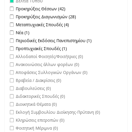
Δελτία Τύπου
Apply Προκηρύξεις Θέσεων filter
Apply Προκηρύξεις Θέσεων
Προκηρύξεις Θέσεων (42)
filter
Apply Προκηρύξεις Διαγωνισμών filter
Apply Προκηρύξεις
Προκηρύξεις Διαγωνισμών (28)
Διαγωνισμών filter
Apply Μεταπτυχιακές Σπουδές filter
Apply Μεταπτυχιακές Σπουδές
Μεταπτυχιακές Σπουδές (4)
filter
Apply Νέα filter
Apply Νέα filter
Νέα (1)
Apply Περιοδικές Εκδόσεις Πανεπιστημίου filter
Apply Περιοδικές
Περιοδικές Εκδόσεις Πανεπιστημίου (1)
Εκδόσεις
Apply Προπτυχιακές Σπουδές filter
Apply Προπτυχιακές Σπουδές
Προπτυχιακές Σπουδές (1)
Πανεπιστημίου
filter
undefined
Αλλοδαποί Φοιτητές/Φοιτήτριες (0)
filter
undefined
Ανακοινώσεις άλλων φορέων (0)
undefined
Αποφάσεις Συλλογικών Οργάνων (0)
undefined
Βραβεία / Διακρίσεις (0)
undefined
Διαβουλεύσεις (0)
undefined
Διδακτορικές Σπουδές (0)
undefined
Διοικητικά Θέματα (0)
undefined
Εκλογή Συμβουλίου Διοίκησης-Πρύτανη (0)
undefined
Κληρώσεις επιτροπών (0)
undefined
Φοιτητική Μέριμνα (0)