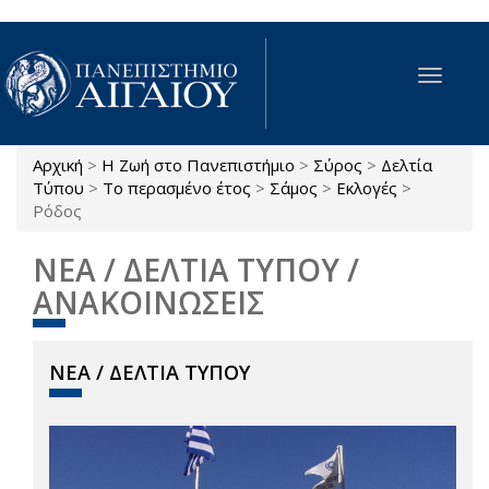
Παράκαμψη προς το κυρίως περιεχόμενο
Toggle
navigat
Αρχική
>
Η Ζωή στο Πανεπιστήμιο
>
Σύρος
>
Δελτία
Είστε εδώ
Τύπου
>
Το περασμένο έτος
>
Σάμος
>
Εκλογές
>
Ρόδος
ΝΕΑ / ΔΕΛΤΙΑ ΤΥΠΟΥ /
ΑΝΑΚΟΙΝΩΣΕΙΣ
ΝΕΑ / ΔΕΛΤΙΑ ΤΥΠΟΥ