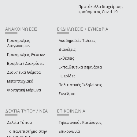
Πρωτόκολλα διαχείρισης
κρούσματος Covid-19
ΑΝΑΚΟΙΝΩΣΕΙΣ
ΕΚΔΗΛΩΣΕΙΣ / ΣΥΝΕΔΡΙΑ
Προκηρύξεις
Ακαδημαϊκές Τελετές
Διαγωνισμών
Διαλέξεις
Προκηρύξεις Θέσεων
Εκθέσεις
Βραβεία / Διακρίσεις
Εκπαιδευτικά σεμινάρια
Διοικητικά Θέματα
Ημερίδες
Μεταπτυχιακά
Πολιτιστικές Εκδηλώσεις
Φοιτητική Μέριμνα
Συνέδρια
ΔΕΛΤΙΑ ΤΥΠΟΥ / ΝΕΑ
ΕΠΙΚΟΙΝΩΝΙΑ
Δελτία Τύπου
Τηλεφωνικός Κατάλογος
Το πανεπιστήμιο στην
Επικοινωνία
επικαιρότητα