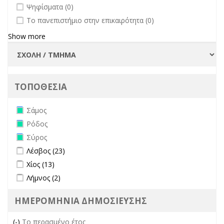
undefined
Ψηφίσματα (0)
undefined
Το πανεπιστήμιο στην επικαιρότητα (0)
Show more
ΤΟΠΟΘΕΣΙΑ
Remove Σάμος filter
Σάμος
Remove Ρόδος filter
Ρόδος
Remove Σύρος filter
Σύρος
Apply Λέσβος filter
Apply Λέσβος filter
Λέσβος (23)
Apply Χίος filter
Apply Χίος filter
Χίος (13)
Apply Λήμνος filter
Apply Λήμνος filter
Λήμνος (2)
ΗΜΕΡΟΜΗΝΙΑ ΔΗΜΟΣΙΕΥΣΗΣ
(-)
Remove Το περασμένο έτος filter
Το περασμένο έτος