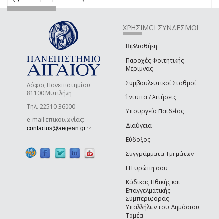
ΧΡΗΣΙΜΟΙ ΣΥΝΔΕΣΜΟΙ
Βιβλιοθήκη
Παροχές Φοιτητικής
Μέριμνας
Συμβουλευτικοί Σταθμοί
Λόφος Πανεπιστημίου
81100 Μυτιλήνη
Έντυπα / Αιτήσεις
Τηλ. 22510 36000
Υπουργείο Παιδείας
e-mail επικοινωνίας:
Διαύγεια
(link sends e-mail)
contactus@aegean.gr
Εύδοξος
Συγγράμματα Τμημάτων
Η Ευρώπη σου
Κώδικας Ηθικής και
Επαγγελματικής
Συμπεριφοράς
Υπαλλήλων του Δημόσιου
Τομέα