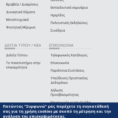
Βραβεία / Διακρίσεις
Εκπαιδευτικά σεμινάρια
Διοικητικά Θέματα
Ημερίδες
Μεταπτυχιακά
Πολιτιστικές Εκδηλώσεις
Φοιτητική Μέριμνα
Συνέδρια
ΔΕΛΤΙΑ ΤΥΠΟΥ / ΝΕΑ
ΕΠΙΚΟΙΝΩΝΙΑ
Δελτία Τύπου
Τηλεφωνικός Κατάλογος
Το πανεπιστήμιο στην
Επικοινωνία
επικαιρότητα
Παράπονα-Συστάσεις
Υπεύθυνος Προστασίας
Δεδομένων
Δήλωση
Προσβασιμότητας
Επικοινωνία με την Ομάδα
Πατώντας "Συμφωνώ" μας παρέχετε τη συγκατάθεσή
Ανάπτυξης του site
(link sends e-mail)
σας για τη χρήση cookies με σκοπό τη μέτρηση και την
ανάλυση της επισκεψιμότητας.
© ΠΑΝΕΠΙΣΤΗΜΙΟ ΑΙΓΑΙΟΥ
ΟΡΟΙ ΧΡΗΣΗΣ
ΠΟΛΙΤΙΚΗ COOKIES
ΟΜΑΔΑ