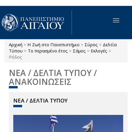
Παράκαμψη προς το κυρίως περιεχόμενο
Toggle
navigat
Αρχική
>
Η Ζωή στο Πανεπιστήμιο
>
Σύρος
>
Δελτία
Είστε εδώ
Τύπου
>
Το περασμένο έτος
>
Σάμος
>
Εκλογές
>
Ρόδος
ΝΕΑ / ΔΕΛΤΙΑ ΤΥΠΟΥ /
ΑΝΑΚΟΙΝΩΣΕΙΣ
ΝΕΑ / ΔΕΛΤΙΑ ΤΥΠΟΥ