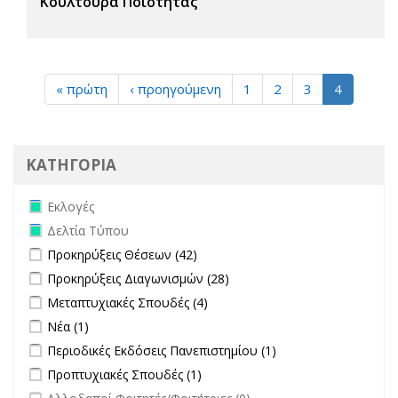
Κουλτούρα Ποιότητας
« πρώτη
‹ προηγούμενη
1
2
3
4
ΚΑΤΗΓΟΡΙΑ
Remove Εκλογές filter
Εκλογές
Remove Δελτία Τύπου filter
Δελτία Τύπου
Apply Προκηρύξεις Θέσεων filter
Apply Προκηρύξεις Θέσεων
Προκηρύξεις Θέσεων (42)
filter
Apply Προκηρύξεις Διαγωνισμών filter
Apply Προκηρύξεις
Προκηρύξεις Διαγωνισμών (28)
Διαγωνισμών filter
Apply Μεταπτυχιακές Σπουδές filter
Apply Μεταπτυχιακές Σπουδές
Μεταπτυχιακές Σπουδές (4)
filter
Apply Νέα filter
Apply Νέα filter
Νέα (1)
Apply Περιοδικές Εκδόσεις Πανεπιστημίου filter
Apply Περιοδικές
Περιοδικές Εκδόσεις Πανεπιστημίου (1)
Εκδόσεις
Apply Προπτυχιακές Σπουδές filter
Apply Προπτυχιακές Σπουδές
Προπτυχιακές Σπουδές (1)
Πανεπιστημίου
filter
undefined