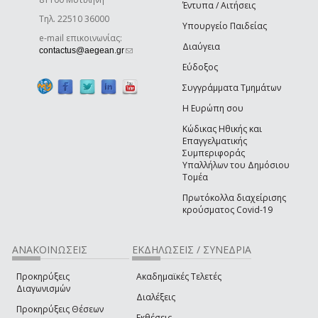
Έντυπα / Αιτήσεις
Τηλ. 22510 36000
Υπουργείο Παιδείας
e-mail επικοινωνίας:
Διαύγεια
(link sends e-mail)
contactus@aegean.gr
Εύδοξος
Συγγράμματα Τμημάτων
Η Ευρώπη σου
Κώδικας Ηθικής και
Επαγγελματικής
Συμπεριφοράς
Υπαλλήλων του Δημόσιου
Τομέα
Πρωτόκολλα διαχείρισης
κρούσματος Covid-19
ΑΝΑΚΟΙΝΩΣΕΙΣ
ΕΚΔΗΛΩΣΕΙΣ / ΣΥΝΕΔΡΙΑ
Προκηρύξεις
Ακαδημαϊκές Τελετές
Διαγωνισμών
Διαλέξεις
Προκηρύξεις Θέσεων
Εκθέσεις