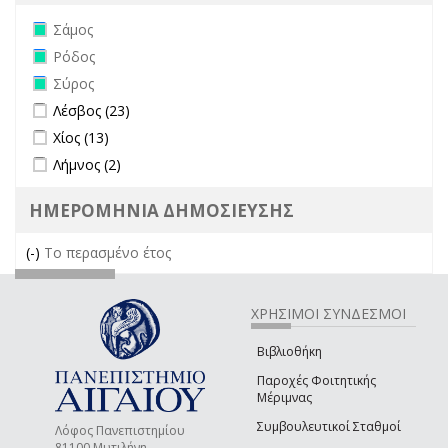
Remove Σάμος filter
Σάμος
Remove Ρόδος filter
Ρόδος
Remove Σύρος filter
Σύρος
Apply Λέσβος filter
Apply Λέσβος filter
Λέσβος (23)
Apply Χίος filter
Apply Χίος filter
Χίος (13)
Apply Λήμνος filter
Apply Λήμνος filter
Λήμνος (2)
ΗΜΕΡΟΜΗΝΙΑ ΔΗΜΟΣΙΕΥΣΗΣ
(-)
Remove Το περασμένο έτος filter
Το περασμένο έτος
ΧΡΗΣΙΜΟΙ ΣΥΝΔΕΣΜΟΙ
Βιβλιοθήκη
Παροχές Φοιτητικής
Μέριμνας
Συμβουλευτικοί Σταθμοί
Λόφος Πανεπιστημίου
81100 Μυτιλήνη