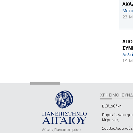
ΑΚΑ
Μετα
23 Μ
ΑΠΟ
ΣΥΝ
Δελτ
19 Μ
ΧΡΗΣΙΜΟΙ ΣΥΝ
Βιβλιοθήκη
Παροχές Φοιτητι
Μέριμνας
Συμβουλευτικοί 
Λόφος Πανεπιστημίου