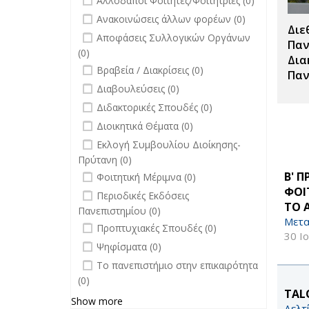
Αλλοδαποί Φοιτητές/Φοιτήτριες (0)
undefined
Ανακοινώσεις άλλων φορέων (0)
Διε
undefined
Αποφάσεις Συλλογικών Οργάνων
Παν
(0)
Δια
undefined
Βραβεία / Διακρίσεις (0)
Παν
undefined
Διαβουλεύσεις (0)
undefined
Διδακτορικές Σπουδές (0)
undefined
Διοικητικά Θέματα (0)
undefined
Εκλογή Συμβουλίου Διοίκησης-
Πρύτανη (0)
undefined
Β' 
Φοιτητική Μέριμνα (0)
ΦΟΙ
undefined
Περιοδικές Εκδόσεις
ΤΟ 
Πανεπιστημίου (0)
Μετα
undefined
Προπτυχιακές Σπουδές (0)
30 Ι
undefined
Ψηφίσματα (0)
undefined
Το πανεπιστήμιο στην επικαιρότητα
(0)
TALO
Show more
Δελτ