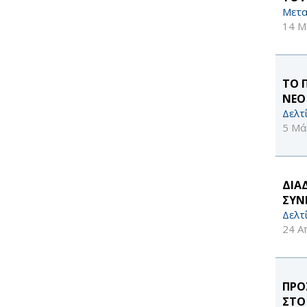
Μετα
14 Μ
ΤΟ 
ΝΕΟ
Δελτ
5 Μά
ΔΙΑ
ΣΥΝ
Δελτ
24 Α
ΠΡΟ
ΣΤΟ