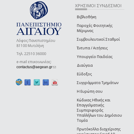
ΧΡΗΣΙΜΟΙ ΣΥΝΔΕΣΜΟΙ
Βιβλιοθήκη
Παροχές Φοιτητικής
Μέριμνας
Συμβουλευτικοί Σταθμοί
Λόφος Πανεπιστημίου
81100 Μυτιλήνη
Έντυπα / Αιτήσεις
Τηλ. 22510 36000
Υπουργείο Παιδείας
e-mail επικοινωνίας:
Διαύγεια
(link sends e-mail)
contactus@aegean.gr
Εύδοξος
Συγγράμματα Τμημάτων
Η Ευρώπη σου
Κώδικας Ηθικής και
Επαγγελματικής
Συμπεριφοράς
Υπαλλήλων του Δημόσιου
Τομέα
Πρωτόκολλα διαχείρισης