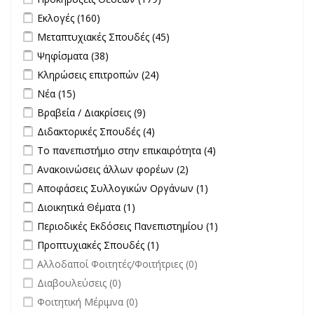
filter
Apply Εκλογές filter
Apply Εκλογές filter
Εκλογές (160)
Apply Μεταπτυχιακές Σπουδές filter
Apply Μεταπτυχιακές
Μεταπτυχιακές Σπουδές (45)
Σπουδές filter
Apply Ψηφίσματα filter
Apply Ψηφίσματα filter
Ψηφίσματα (38)
Apply Κληρώσεις επιτροπών filter
Apply Κληρώσεις επιτροπών
Κληρώσεις επιτροπών (24)
filter
Apply Νέα filter
Apply Νέα filter
Νέα (15)
Apply Βραβεία / Διακρίσεις filter
Apply Βραβεία / Διακρίσεις filter
Βραβεία / Διακρίσεις (9)
Apply Διδακτορικές Σπουδές filter
Apply Διδακτορικές Σπουδές
Διδακτορικές Σπουδές (4)
filter
Apply Το πανεπιστήμιο στην επικαιρότητα filter
Apply Το
Το πανεπιστήμιο στην επικαιρότητα (4)
πανεπιστήμιο στην
Apply Ανακοινώσεις άλλων φορέων filter
Apply Ανακοινώσεις
Ανακοινώσεις άλλων φορέων (2)
επικαιρότητα filter
άλλων φορέων filter
Apply Αποφάσεις Συλλογικών Οργάνων filter
Apply Αποφάσεις
Αποφάσεις Συλλογικών Οργάνων (1)
Συλλογικών
Apply Διοικητικά Θέματα filter
Apply Διοικητικά Θέματα filter
Διοικητικά Θέματα (1)
Οργάνων filter
Apply Περιοδικές Εκδόσεις Πανεπιστημίου filter
Apply Περιοδικές
Περιοδικές Εκδόσεις Πανεπιστημίου (1)
Εκδόσεις
Apply Προπτυχιακές Σπουδές filter
Apply Προπτυχιακές Σπουδές
Προπτυχιακές Σπουδές (1)
Πανεπιστημίου
filter
undefined
Αλλοδαποί Φοιτητές/Φοιτήτριες (0)
filter
undefined
Διαβουλεύσεις (0)
undefined
Φοιτητική Μέριμνα (0)