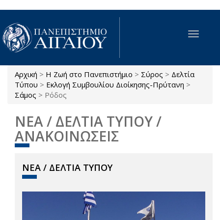
Παράκαμψη προς το κυρίως περιεχόμενο
Toggle
navigat
Αρχική
>
Η Ζωή στο Πανεπιστήμιο
>
Σύρος
>
Δελτία
Είστε εδώ
Τύπου
>
Εκλογή Συμβουλίου Διοίκησης-Πρύτανη
>
Σάμος
>
Ρόδος
ΝΕΑ / ΔΕΛΤΙΑ ΤΥΠΟΥ /
ΑΝΑΚΟΙΝΩΣΕΙΣ
ΝΕΑ / ΔΕΛΤΙΑ ΤΥΠΟΥ