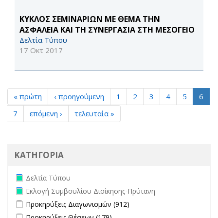
ΚΥΚΛΟΣ ΣΕΜΙΝΑΡΙΩΝ ΜΕ ΘΕΜΑ ΤΗΝ
ΑΣΦΑΛΕΙΑ ΚΑΙ ΤΗ ΣΥΝΕΡΓΑΣΙΑ ΣΤΗ ΜΕΣΟΓΕΙΟ
Δελτία Τύπου
17 Οκτ 2017
« πρώτη
‹ προηγούμενη
1
2
3
4
5
6
7
επόμενη ›
τελευταία »
ΚΑΤΗΓΟΡΙΑ
Remove Δελτία Τύπου filter
Δελτία Τύπου
Remove Εκλογή Συμβουλίου Διοίκησης-Πρύτανη filter
Εκλογή Συμβουλίου Διοίκησης-Πρύτανη
Apply Προκηρύξεις Διαγωνισμών filter
Apply Προκηρύξεις
Προκηρύξεις Διαγωνισμών (912)
Διαγωνισμών filter
Apply Προκηρύξεις Θέσεων filter
Apply Προκηρύξεις Θέσεων
Προκηρύξεις Θέσεων (179)