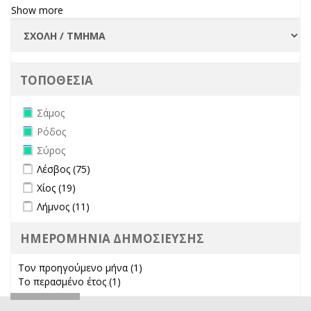
Show more
ΤΟΠΟΘΕΣΙΑ
Remove Σάμος filter
Σάμος
Remove Ρόδος filter
Ρόδος
Remove Σύρος filter
Σύρος
Apply Λέσβος filter
Apply Λέσβος filter
Λέσβος (75)
Apply Χίος filter
Apply Χίος filter
Χίος (19)
Apply Λήμνος filter
Apply Λήμνος filter
Λήμνος (11)
ΗΜΕΡΟΜΗΝΙΑ ΔΗΜΟΣΙΕΥΣΗΣ
Τον προηγούμενο μήνα (1)
Apply Τον προηγούμενο μήνα
Το περασμένο έτος (1)
Apply Το περασμένο έτος filter
filter