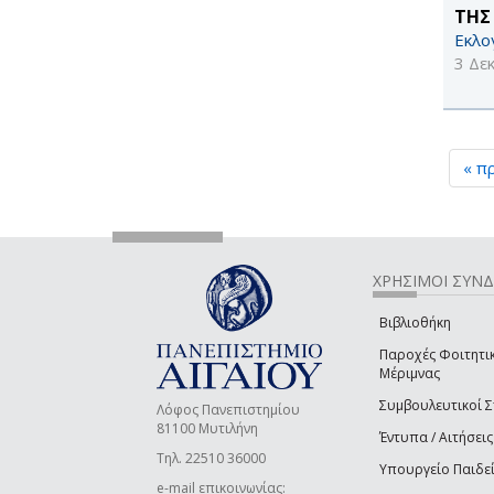
ΤΗΣ
Εκλο
3 Δε
« π
ΧΡΗΣΙΜΟΙ ΣΥΝ
Βιβλιοθήκη
Παροχές Φοιτητι
Μέριμνας
Συμβουλευτικοί 
Λόφος Πανεπιστημίου
81100 Μυτιλήνη
Έντυπα / Αιτήσεις
Τηλ. 22510 36000
Υπουργείο Παιδε
e-mail επικοινωνίας: