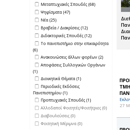
Προκηρύξεις
Apply Μεταπτυχιακές Σπουδές filter
Apply
Μεταπτυχιακές Σπουδές (68)
filter
Θέσεων
Μεταπτυχιακές
Apply Ψηφίσματα filter
Apply Ψηφίσματα filter
Ψηφίσματα (47)
filter
Σπουδές filter
Διε
Apply Νέα filter
Apply Νέα filter
Νέα (25)
Παν
Apply Βραβεία / Διακρίσεις filter
Apply
Βραβεία / Διακρίσεις (12)
Δια
Βραβεία /
Apply Διδακτορικές Σπουδές filter
Apply
Διδακτορικές Σπουδές (12)
Παν
Διακρίσεις
Διδακτορικές
Apply Το πανεπιστήμιο στην
Το πανεπιστήμιο στην επικαιρότητα
filter
Σπουδές
επικαιρότητα filter
(6)
Apply Το πανεπιστήμιο στην
filter
Apply Ανακοινώσεις άλλων φορέων
επικαιρότητα filter
Apply
Ανακοινώσεις άλλων φορέων (2)
filter
Ανακοινώσεις
Apply Αποφάσεις Συλλογικών
Αποφάσεις Συλλογικών Οργάνων
άλλων
Οργάνων filter
(1)
Apply Αποφάσεις Συλλογικών
φορέων filter
Apply Διοικητικά Θέματα filter
Οργάνων filter
Apply Διοικητικά
Διοικητικά Θέματα (1)
ΠΡΟ
Θέματα filter
Apply Περιοδικές Εκδόσεις
ΤΜΗ
Περιοδικές Εκδόσεις
Πανεπιστημίου filter
ΠΑΝ
Πανεπιστημίου (1)
Apply Περιοδικές
Apply Προπτυχιακές Σπουδές filter
Εκδόσεις
Apply
Εκλο
Προπτυχιακές Σπουδές (1)
Πανεπιστημίου filter
Προπτυχιακές
27 Μ
undefined
Αλλοδαποί Φοιτητές/Φοιτήτριες (0)
Σπουδές filter
undefined
Διαβουλεύσεις (0)
undefined
Φοιτητική Μέριμνα (0)
ΠΡΟ