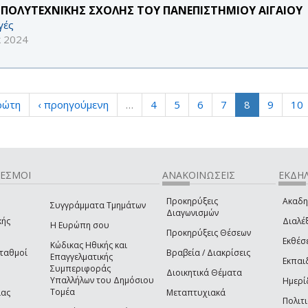
 ΠΟΛΥΤΕΧΝΙΚΗΣ ΣΧΟΛΗΣ ΤΟΥ ΠΑΝΕΠΙΣΤΗΜΙΟΥ ΑΙΓΑΙΟΥ
γές
κ 2024
ρώτη
‹ προηγούμενη
…
4
5
6
7
8
9
10
ΔΕΣΜΟΙ
ΑΝΑΚΟΙΝΩΣΕΙΣ
ΕΚΔΗΛ
Προκηρύξεις
Ακαδη
Συγγράμματα Τμημάτων
Διαγωνισμών
κής
Διαλέξ
Η Ευρώπη σου
Προκηρύξεις Θέσεων
Εκθέσ
Κώδικας Ηθικής και
Σταθμοί
Βραβεία / Διακρίσεις
Επαγγελματικής
Εκπαι
Συμπεριφοράς
Διοικητικά Θέματα
Υπαλλήλων του Δημόσιου
Ημερί
Τομέα
ίας
Μεταπτυχιακά
Πολιτι