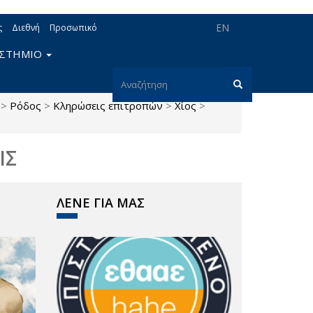
EN
ς
Διεθνή
Προσωπικό
ΙΣΤΗΜΙΟ
Φόρμα
>
Ρόδος
>
Κληρώσεις επιτροπών
>
Χίος
>
αναζήτησης
Αναζήτηση
ΙΣ
ΛΕΝΕ ΓΙΑ ΜΑΣ