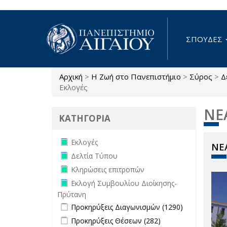
Παράκαμψη προς το κυρίως περιεχόμενο
ΣΠΟΥΔΕΣ
Αρχική
>
Η Ζωή στο Πανεπιστήμιο
>
Σύρος
>
Δ
Είστε εδώ
Εκλογές
ΝΕ
ΚΑΤΗΓΟΡΙΑ
Remove Εκλογές filter
Εκλογές
ΝΕΑ
Remove Δελτία Τύπου filter
Δελτία Τύπου
Remove Κληρώσεις επιτροπών filter
Κληρώσεις επιτροπών
Remove Εκλογή Συμβουλίου
Εκλογή Συμβουλίου Διοίκησης-
Διοίκησης-Πρύτανη filter
Πρύτανη
Apply Προκηρύξεις Διαγωνισμών
Apply
Προκηρύξεις Διαγωνισμών (1290)
filter
Προκηρύξεις
Apply Προκηρύξεις Θέσεων filter
Apply
Προκηρύξεις Θέσεων (282)
Διαγωνισμώ