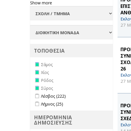
Show more
ΕΠΙ
ΑΝΘ
Εκλο
27 Μ
ΠΡΟ
ΤΟΠΟΘΕΣΙΑ
ΣΥΝ
ΣΧΟ
Remove Σάμος filter
Σάμος
26
Remove Χίος filter
Χίος
Εκλο
Remove Ρόδος filter
Ρόδος
27 Μ
Remove Σύρος filter
Σύρος
Apply Λέσβος filter
Apply Λέσβος filter
Λέσβος (222)
Apply Λήμνος filter
Apply Λήμνος filter
Λήμνος (25)
ΠΡΟΚ
ΣΥΝ
ΗΜΕΡΟΜΗΝΙΑ
ΣΧΕ
ΔΗΜΟΣΙΕΥΣΗΣ
Εκλο
14 Μ