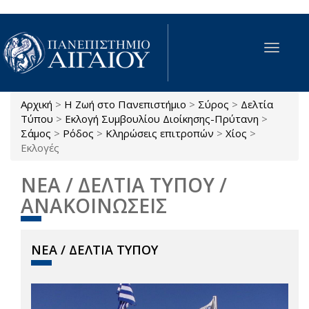
Παράκαμψη προς το κυρίως περιεχόμενο
Toggle
navigat
Αρχική
>
Η Ζωή στο Πανεπιστήμιο
>
Σύρος
>
Δελτία
Είστε εδώ
Τύπου
>
Εκλογή Συμβουλίου Διοίκησης-Πρύτανη
>
Σάμος
>
Ρόδος
>
Κληρώσεις επιτροπών
>
Χίος
>
Εκλογές
ΝΕΑ / ΔΕΛΤΙΑ ΤΥΠΟΥ /
ΑΝΑΚΟΙΝΩΣΕΙΣ
ΝΕΑ / ΔΕΛΤΙΑ ΤΥΠΟΥ