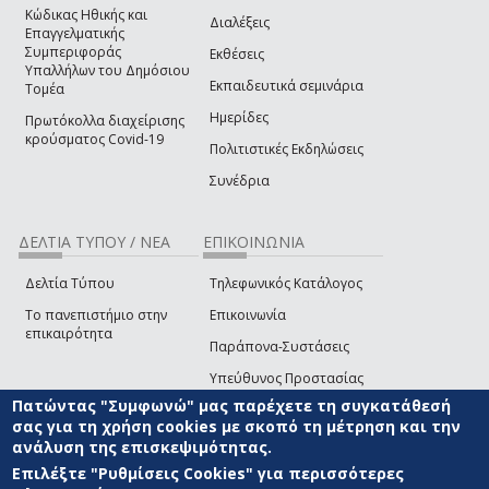
Κώδικας Ηθικής και
Διαλέξεις
Επαγγελματικής
Συμπεριφοράς
Εκθέσεις
Υπαλλήλων του Δημόσιου
Εκπαιδευτικά σεμινάρια
Τομέα
Ημερίδες
Πρωτόκολλα διαχείρισης
κρούσματος Covid-19
Πολιτιστικές Εκδηλώσεις
Συνέδρια
ΔΕΛΤΙΑ ΤΥΠΟΥ / ΝΕΑ
ΕΠΙΚΟΙΝΩΝΙΑ
Δελτία Τύπου
Τηλεφωνικός Κατάλογος
Το πανεπιστήμιο στην
Επικοινωνία
επικαιρότητα
Παράπονα-Συστάσεις
Υπεύθυνος Προστασίας
Δεδομένων
Πατώντας "Συμφωνώ" μας παρέχετε τη συγκατάθεσή
σας για τη χρήση cookies με σκοπό τη μέτρηση και την
Δήλωση
ανάλυση της επισκεψιμότητας.
Προσβασιμότητας
Επιλέξτε "Ρυθμίσεις Cookies" για περισσότερες
Επικοινωνία με την Ομάδα