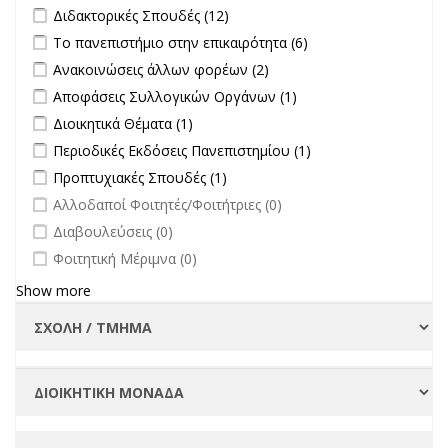
Apply Διδακτορικές Σπουδές filter
Apply Διδακτορικές Σπουδές
Διδακτορικές Σπουδές (12)
filter
Apply Το πανεπιστήμιο στην επικαιρότητα filter
Apply Το
Το πανεπιστήμιο στην επικαιρότητα (6)
πανεπιστήμιο στην
Apply Ανακοινώσεις άλλων φορέων filter
Apply Ανακοινώσεις
Ανακοινώσεις άλλων φορέων (2)
επικαιρότητα filter
άλλων φορέων filter
Apply Αποφάσεις Συλλογικών Οργάνων filter
Apply Αποφάσεις
Αποφάσεις Συλλογικών Οργάνων (1)
Συλλογικών
Apply Διοικητικά Θέματα filter
Apply Διοικητικά Θέματα filter
Διοικητικά Θέματα (1)
Οργάνων filter
Apply Περιοδικές Εκδόσεις Πανεπιστημίου filter
Apply Περιοδικές
Περιοδικές Εκδόσεις Πανεπιστημίου (1)
Εκδόσεις
Apply Προπτυχιακές Σπουδές filter
Apply Προπτυχιακές Σπουδές
Προπτυχιακές Σπουδές (1)
Πανεπιστημίου
filter
undefined
Αλλοδαποί Φοιτητές/Φοιτήτριες (0)
filter
undefined
Διαβουλεύσεις (0)
undefined
Φοιτητική Μέριμνα (0)
Show more