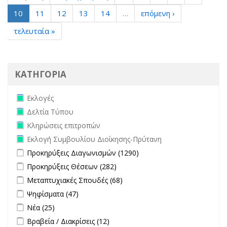
10
11
12
13
14
…
επόμενη ›
τελευταία »
ΚΑΤΗΓΟΡΙΑ
Remove Εκλογές filter
Εκλογές
Remove Δελτία Τύπου filter
Δελτία Τύπου
Remove Κληρώσεις επιτροπών filter
Κληρώσεις επιτροπών
Remove Εκλογή Συμβουλίου Διοίκησης-Πρύτανη filter
Εκλογή Συμβουλίου Διοίκησης-Πρύτανη
Apply Προκηρύξεις Διαγωνισμών filter
Apply Προκηρύξεις
Προκηρύξεις Διαγωνισμών (1290)
Διαγωνισμών filter
Apply Προκηρύξεις Θέσεων filter
Apply Προκηρύξεις Θέσεων
Προκηρύξεις Θέσεων (282)
filter
Apply Μεταπτυχιακές Σπουδές filter
Apply Μεταπτυχιακές
Μεταπτυχιακές Σπουδές (68)
Σπουδές filter
Apply Ψηφίσματα filter
Apply Ψηφίσματα filter
Ψηφίσματα (47)
Apply Νέα filter
Apply Νέα filter
Νέα (25)
Apply Βραβεία / Διακρίσεις filter
Apply Βραβεία / Διακρίσεις filter
Βραβεία / Διακρίσεις (12)