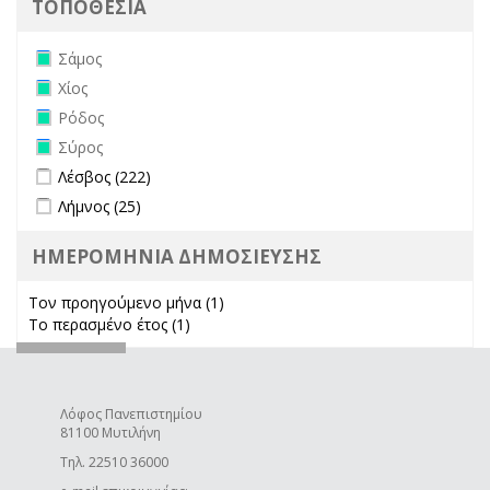
ΤΟΠΟΘΕΣΙΑ
Remove Σάμος filter
Σάμος
Remove Χίος filter
Χίος
Remove Ρόδος filter
Ρόδος
Remove Σύρος filter
Σύρος
Apply Λέσβος filter
Apply Λέσβος filter
Λέσβος (222)
Apply Λήμνος filter
Apply Λήμνος filter
Λήμνος (25)
ΗΜΕΡΟΜΗΝΙΑ ΔΗΜΟΣΙΕΥΣΗΣ
Τον προηγούμενο μήνα (1)
Apply Τον προηγούμενο μήνα
Το περασμένο έτος (1)
Apply Το περασμένο έτος filter
filter
Λόφος Πανεπιστημίου
81100 Μυτιλήνη
Τηλ. 22510 36000