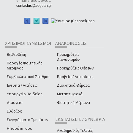
e-mail επικοινωνίας:
(link sends e-mail)
contactus@aegean.gr
ΧΡΗΣΙΜΟΙ ΣΥΝΔΕΣΜΟΙ
ΑΝΑΚΟΙΝΩΣΕΙΣ
Βιβλιοθήκη
Προκηρύξεις
Διαγωνισμών
Παροχές Φοιτητικής
Μέριμνας
Προκηρύξεις Θέσεων
Συμβουλευτικοί Σταθμοί
Βραβεία / Διακρίσεις
Έντυπα / Αιτήσεις
Διοικητικά Θέματα
Υπουργείο Παιδείας
Μεταπτυχιακά
Διαύγεια
Φοιτητική Μέριμνα
Εύδοξος
ΕΚΔΗΛΩΣΕΙΣ / ΣΥΝΕΔΡΙΑ
Συγγράμματα Τμημάτων
Η Ευρώπη σου
Ακαδημαϊκές Τελετές