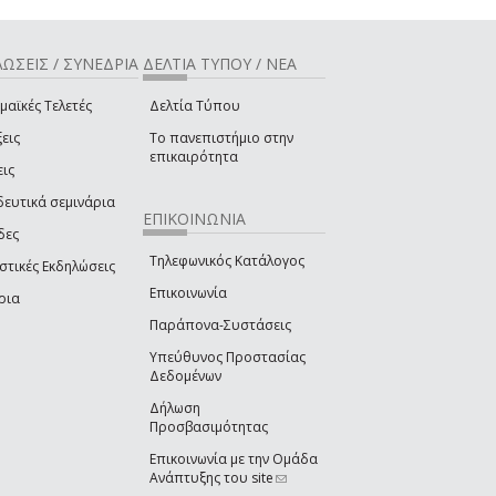
ΩΣΕΙΣ / ΣΥΝΕΔΡΙΑ
ΔΕΛΤΙΑ ΤΥΠΟΥ / ΝΕΑ
μαϊκές Τελετές
Δελτία Τύπου
εις
Το πανεπιστήμιο στην
επικαιρότητα
εις
δευτικά σεμινάρια
ΕΠΙΚΟΙΝΩΝΙΑ
δες
Τηλεφωνικός Κατάλογος
στικές Εκδηλώσεις
Επικοινωνία
ρια
Παράπονα-Συστάσεις
Υπεύθυνος Προστασίας
Δεδομένων
Δήλωση
Προσβασιμότητας
Επικοινωνία με την Ομάδα
Ανάπτυξης του site
(link sends e-mail)