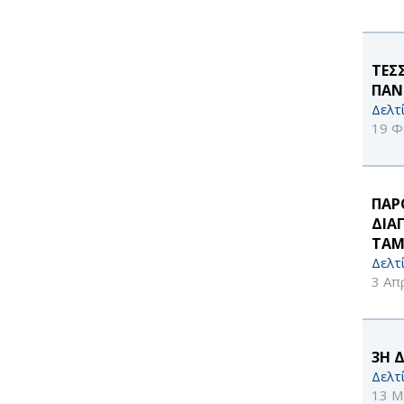
ΤΕΣ
ΠΑΝ
Δελτ
19 Φ
ΠΑΡ
ΔΙΑ
ΤΑΜ
Δελτ
3 Απ
3Η 
Δελτ
13 Μ