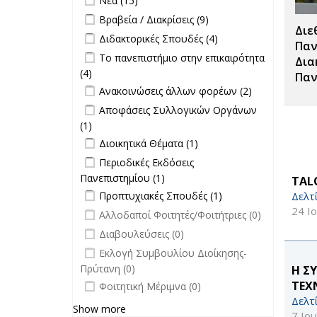
Νέα (15)
Apply Βραβεία / Διακρίσεις filter
Apply
Βραβεία / Διακρίσεις (9)
Διε
Βραβεία /
Apply Διδακτορικές Σπουδές filter
Apply
Διδακτορικές Σπουδές (4)
Διακρίσεις
Παν
Διδακτορικές
Apply Το πανεπιστήμιο στην
Το πανεπιστήμιο στην επικαιρότητα
filter
Δια
Σπουδές
επικαιρότητα filter
(4)
Apply Το πανεπιστήμιο στην
Παν
filter
Apply Ανακοινώσεις άλλων φορέων
επικαιρότητα filter
Apply
Ανακοινώσεις άλλων φορέων (2)
filter
Ανακοινώσεις
Apply Αποφάσεις Συλλογικών
Αποφάσεις Συλλογικών Οργάνων
άλλων
Οργάνων filter
(1)
Apply Αποφάσεις Συλλογικών
φορέων filter
Apply Διοικητικά Θέματα filter
Οργάνων filter
Apply Διοικητικά
Διοικητικά Θέματα (1)
Θέματα filter
Apply Περιοδικές Εκδόσεις
Περιοδικές Εκδόσεις
Πανεπιστημίου filter
Πανεπιστημίου (1)
Apply Περιοδικές
TALO
Apply Προπτυχιακές Σπουδές filter
Εκδόσεις
Apply
Δελτ
Προπτυχιακές Σπουδές (1)
Πανεπιστημίου filter
Προπτυχιακές
24 Ι
undefined
Αλλοδαποί Φοιτητές/Φοιτήτριες (0)
Σπουδές filter
undefined
Διαβουλεύσεις (0)
undefined
Εκλογή Συμβουλίου Διοίκησης-
Πρύτανη (0)
Η Σ
undefined
ΤΕΧ
Φοιτητική Μέριμνα (0)
Δελτ
Show more
7 Ιο