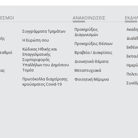
ΔΕΣΜΟΙ
ΑΝΑΚΟΙΝΩΣΕΙΣ
ΕΚΔΗΛ
Προκηρύξεις
Ακαδη
Συγγράμματα Τμημάτων
Διαγωνισμών
κής
Διαλέξ
Η Ευρώπη σου
Προκηρύξεις Θέσεων
Εκθέσ
Κώδικας Ηθικής και
Σταθμοί
Βραβεία / Διακρίσεις
Επαγγελματικής
Εκπαι
Συμπεριφοράς
Διοικητικά Θέματα
Υπαλλήλων του Δημόσιου
Ημερί
Τομέα
ίας
Μεταπτυχιακά
Πολιτι
Πρωτόκολλα διαχείρισης
Φοιτητική Μέριμνα
Συνέδ
κρούσματος Covid-19