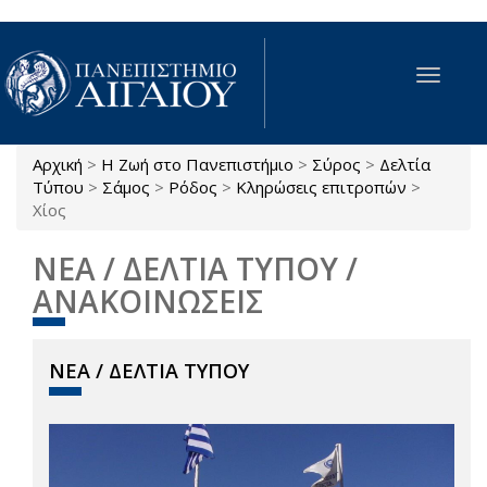
Παράκαμψη προς το κυρίως περιεχόμενο
Toggle
navigat
Αρχική
>
Η Ζωή στο Πανεπιστήμιο
>
Σύρος
>
Δελτία
Είστε εδώ
Τύπου
>
Σάμος
>
Ρόδος
>
Κληρώσεις επιτροπών
>
Χίος
ΝΕΑ / ΔΕΛΤΙΑ ΤΥΠΟΥ /
ΑΝΑΚΟΙΝΩΣΕΙΣ
ΝΕΑ / ΔΕΛΤΙΑ ΤΥΠΟΥ