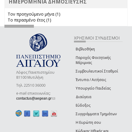
ΗΜΕΡΟΜΗΝΙΑ ΔΗΜΟΣΙΕΥΣΗΣ
Τον προηγούμενο μήνα (1)
Apply Τον προηγούμενο μήνα
Το περασμένο έτος (1)
Apply Το περασμένο έτος filter
filter
ΧΡΗΣΙΜΟΙ ΣΥΝΔΕΣΜΟΙ
Βιβλιοθήκη
Παροχές Φοιτητικής
Μέριμνας
Συμβουλευτικοί Σταθμοί
Λόφος Πανεπιστημίου
81100 Μυτιλήνη
Έντυπα / Αιτήσεις
Τηλ. 22510 36000
Υπουργείο Παιδείας
e-mail επικοινωνίας:
Διαύγεια
(link sends e-mail)
contactus@aegean.gr
Εύδοξος
Συγγράμματα Τμημάτων
Η Ευρώπη σου
Κώδικας Ηθικής και