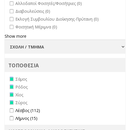
undefined
Αλλοδαποί Φοιτητές/Φοιτήτριες (0)
filter
undefined
Διαβουλεύσεις (0)
undefined
Εκλογή Συμβουλίου Διοίκησης-Πρύτανη (0)
undefined
Φοιτητική Μέριμνα (0)
Show more
ΤΟΠΟΘΕΣΙΑ
Remove Σάμος filter
Σάμος
Remove Ρόδος filter
Ρόδος
Remove Χίος filter
Χίος
Remove Σύρος filter
Σύρος
Apply Λέσβος filter
Apply Λέσβος filter
Λέσβος (112)
Apply Λήμνος filter
Apply Λήμνος filter
Λήμνος (15)