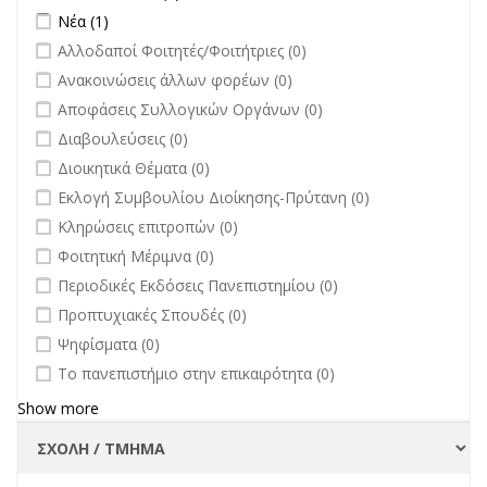
Apply Νέα filter
Apply Νέα filter
Νέα (1)
undefined
Αλλοδαποί Φοιτητές/Φοιτήτριες (0)
undefined
Ανακοινώσεις άλλων φορέων (0)
undefined
Αποφάσεις Συλλογικών Οργάνων (0)
undefined
Διαβουλεύσεις (0)
undefined
Διοικητικά Θέματα (0)
undefined
Εκλογή Συμβουλίου Διοίκησης-Πρύτανη (0)
undefined
Κληρώσεις επιτροπών (0)
undefined
Φοιτητική Μέριμνα (0)
undefined
Περιοδικές Εκδόσεις Πανεπιστημίου (0)
undefined
Προπτυχιακές Σπουδές (0)
undefined
Ψηφίσματα (0)
undefined
Το πανεπιστήμιο στην επικαιρότητα (0)
Show more