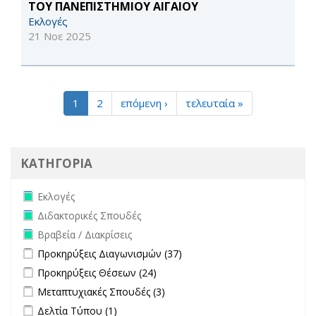
ΤΟΥ ΠΑΝΕΠΙΣΤΗΜΙΟΥ ΑΙΓΑΙΟΥ
Εκλογές
21 Νοε 2025
1
2
επόμενη ›
τελευταία »
ΚΑΤΗΓΟΡΙΑ
Remove Εκλογές filter
Εκλογές
Remove Διδακτορικές Σπουδές filter
Διδακτορικές Σπουδές
Remove Βραβεία / Διακρίσεις filter
Βραβεία / Διακρίσεις
Apply Προκηρύξεις Διαγωνισμών filter
Apply Προκηρύξεις
Προκηρύξεις Διαγωνισμών (37)
Διαγωνισμών filter
Apply Προκηρύξεις Θέσεων filter
Apply Προκηρύξεις Θέσεων
Προκηρύξεις Θέσεων (24)
filter
Apply Μεταπτυχιακές Σπουδές filter
Apply Μεταπτυχιακές Σπουδές
Μεταπτυχιακές Σπουδές (3)
filter
Apply Δελτία Τύπου filter
Apply Δελτία Τύπου filter
Δελτία Τύπου (1)