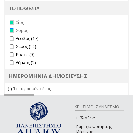
ΤΟΠΟΘΕΣΙΑ
Remove Χίος filter
Χίος
Remove Σύρος filter
Σύρος
Apply Λέσβος filter
Apply Λέσβος filter
Λέσβος (17)
Apply Σάμος filter
Apply Σάμος filter
Σάμος (12)
Apply Ρόδος filter
Apply Ρόδος filter
Ρόδος (9)
Apply Λήμνος filter
Apply Λήμνος filter
Λήμνος (2)
ΗΜΕΡΟΜΗΝΙΑ ΔΗΜΟΣΙΕΥΣΗΣ
(-)
Remove Το περασμένο έτος filter
Το περασμένο έτος
ΧΡΗΣΙΜΟΙ ΣΥΝΔΕΣΜΟΙ
Βιβλιοθήκη
Παροχές Φοιτητικής
Μέριμνας