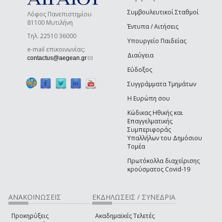
Συμβουλευτικοί Σταθμοί
Λόφος Πανεπιστημίου
81100 Μυτιλήνη
Έντυπα / Αιτήσεις
Τηλ. 22510 36000
Υπουργείο Παιδείας
e-mail επικοινωνίας:
Διαύγεια
(link sends e-mail)
contactus@aegean.gr
Εύδοξος
Συγγράμματα Τμημάτων
Η Ευρώπη σου
Κώδικας Ηθικής και
Επαγγελματικής
Συμπεριφοράς
Υπαλλήλων του Δημόσιου
Τομέα
Πρωτόκολλα διαχείρισης
κρούσματος Covid-19
ΑΝΑΚΟΙΝΩΣΕΙΣ
ΕΚΔΗΛΩΣΕΙΣ / ΣΥΝΕΔΡΙΑ
Προκηρύξεις
Ακαδημαϊκές Τελετές