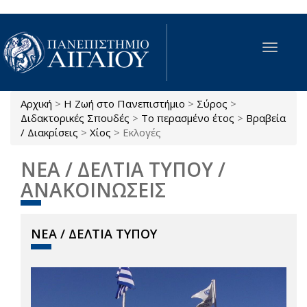
Παράκαμψη προς το κυρίως περιεχόμενο
Toggle
navigat
Αρχική
>
Η Ζωή στο Πανεπιστήμιο
>
Σύρος
>
Είστε εδώ
Διδακτορικές Σπουδές
>
Το περασμένο έτος
>
Βραβεία
/ Διακρίσεις
>
Χίος
>
Εκλογές
ΝΕΑ / ΔΕΛΤΙΑ ΤΥΠΟΥ /
ΑΝΑΚΟΙΝΩΣΕΙΣ
ΝΕΑ / ΔΕΛΤΙΑ ΤΥΠΟΥ